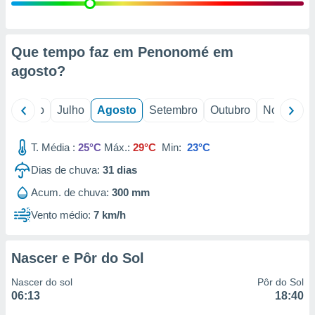
conteúdos.
ção
Que tempo faz em Penonomé em
ão através
agosto
?
de
,
 e
o
Junho
Julho
Agosto
Setembro
Outubro
Novembro
dos,
publicidade
T. Média :
25°C
Máx.:
29°C
Min:
23°C
s, estudos
Dias de chuva:
31
dias
a e
mento de
Acum. de chuva:
300 mm
Vento médio:
7 km/h
ossos 1199
eiros
Nascer e Pôr do Sol
Nascer do sol
Pôr do Sol
06:13
18:40