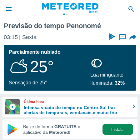
Previsão do tempo Penonomé
de
03:15
Sexta
...
 da
tempo.com)
Parcialmente nublado
do por
25°
is para
e as
 fornecidas
Lua minguante
 qualidade.
Sensação de 25°
Iluminada:
32%
r a este
s das
opções:
Última hora
Intensa virada do tempo no Centro-Sul traz
ookies e
alertas de temporais, vendavais e muito frio
 forma
Baixe de forma
GRATUITA
o
Instalar
e digital
aplicativo da
Meteored!
da,