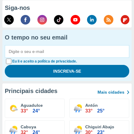
Siga-nos
O tempo no seu email
Eu li e aceito a política de privacidade.
Principais cidades
Mais cidades
Aguadulce
Antón
33°
24°
33°
25°
Cabuya
Chiguiri Abajo
32°
24°
30°
23°