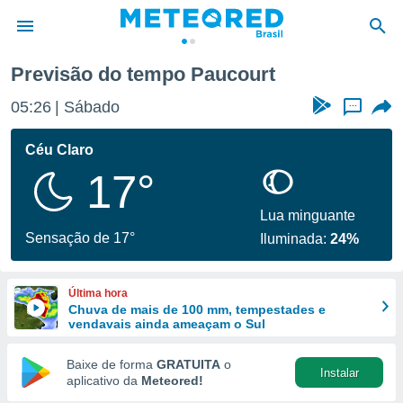
Previsão do tempo Paucourt
de
05:26
Sábado
...
 da
tempo.com)
Céu Claro
do por
17°
is para
e as
 fornecidas
Lua minguante
 qualidade.
Sensação de 17°
Iluminada:
24%
r a este
s das
opções:
Última hora
Chuva de mais de 100 mm, tempestades e
ookies e
vendavais ainda ameaçam o Sul
 forma
Baixe de forma
GRATUITA
o
Instalar
e digital
aplicativo da
Meteored!
da,