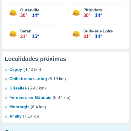
Outarville
Pithiviers
30°
14°
30°
14°
Saran
Sully-sur-Loire
31°
15°
31°
14°
Localidades próximas
Cepoy
(4.42 km)
Châlette-sur-Loing
(5.19 km)
Griselles
(5.43 km)
Ferrières-en-Gâtinais
(6.07 km)
Montargis
(6.4 km)
Amilly
(7.14 km)