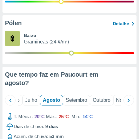
conteúdos.
ção
Pólen
Detalhe
ão através
de
Baixo
,
Gramíneas (24 #/m³)
 e
dos,
publicidade
s, estudos
Que tempo faz em Paucourt em
a e
mento de
agosto
?
ossos 1199
o
Junho
Julho
Agosto
Setembro
Outubro
Novembro
eiros
T. Média :
20°C
Máx.:
25°C
Min:
14°C
Dias de chuva:
9
dias
Acum. de chuva:
53 mm