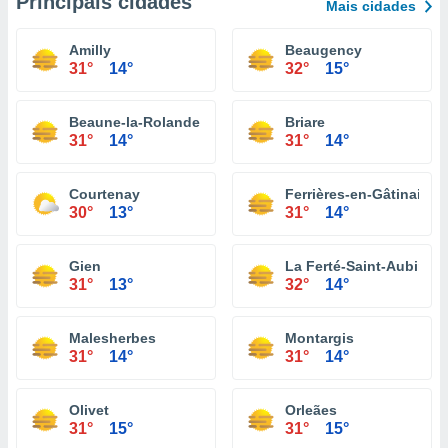
Principais cidades
Mais cidades
Amilly
Beaugency
31°
14°
32°
15°
Beaune-la-Rolande
Briare
31°
14°
31°
14°
Courtenay
Ferrières-en-Gâtinais
30°
13°
31°
14°
Gien
La Ferté-Saint-Aubin
31°
13°
32°
14°
Malesherbes
Montargis
31°
14°
31°
14°
Olivet
Orleães
31°
15°
31°
15°