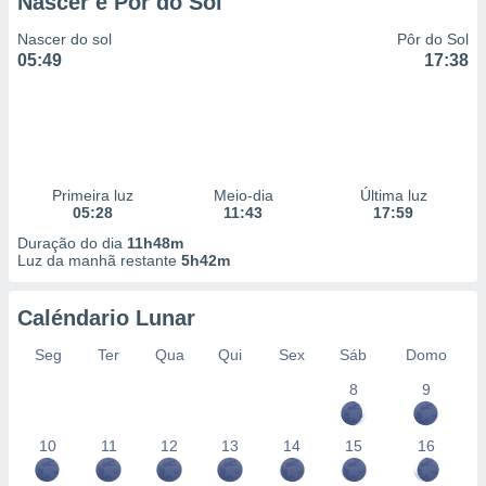
Nascer e Pôr do Sol
Nascer do sol
Pôr do Sol
05:49
17:38
Primeira luz
Meio-dia
Última luz
05:28
11:43
17:59
Duração do dia
11h48m
Luz da manhã restante
5h42m
Caléndario Lunar
Seg
Ter
Qua
Qui
Sex
Sáb
Domo
8
9
10
11
12
13
14
15
16