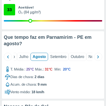
conteúdos.
Aceitável
33
O₃ (84 µg/m³)
ção
ão através
de
,
 e
Que tempo faz em Parnamirim - PE em
agosto
?
dos,
publicidade
s, estudos
o
Junho
Julho
Agosto
Setembro
Outubro
Novembro
a e
mento de
T. Média :
25°C
Máx.:
31°C
Min:
20°C
ossos 1199
Dias de chuva:
2
dias
eiros
Acum. de chuva:
9 mm
Vento médio:
18 km/h