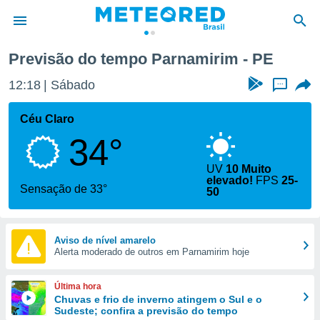
Previsão do tempo Parnamirim - PE
de
12:18
Sábado
...
 da
tempo.com)
Céu Claro
do por
34°
is para
e as
 fornecidas
UV
10 Muito
elevado!
FPS
25-
 qualidade.
Sensação de 33°
50
r a este
s das
opções:
Aviso de nível amarelo
ookies e
Alerta moderado de outros em Parnamirim hoje
 forma
Última hora
e digital
Chuvas e frio de inverno atingem o Sul e o
da,
Sudeste; confira a previsão do tempo