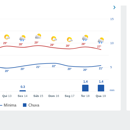
15
29°
10
29°
28°
28°
28°
28°
27°
22°
21°
5
21°
20°
20°
20°
20°
1.4
1.4
0.3
mm
Qui
13
Sex
14
Sáb
15
Dom
16
Seg
17
Ter
18
Qua
19
Mínima
Chuva