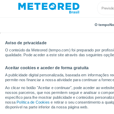
O tempo
No
Aviso de privacidade
O conteúdo da Meteored (tempo.com) foi preparado por profissio
qualidade. Pode aceder a este site através das seguintes opçõe
Aceitar cookies e aceder de forma gratuita
Início
Estado de Pernambuco
Camaragibe
A publicidade digital personalizada, baseada em informações r
permite-nos financiar a nossa atividade para continuar a fornec
Previsão do tempo Cam
Ao clicar no botão "Aceitar e continuar", pode aceder ao websit
nossos parceiros, que nos permitem seguir e analisar o compo
04:43
Sexta
específico para lhe mostrar publicidade e conteúdos persona
nossa
Política de Cookies
e retirar o seu consentimento a qua
disponível na parte inferior da nossa página web.
Nuvens dispersas