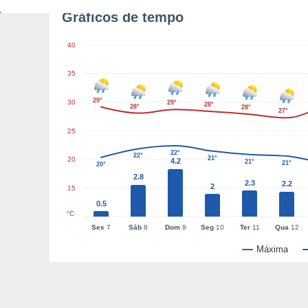
Gráficos de tempo
40
35
29°
30
29°
28°
28°
28°
27°
25
22°
22°
21°
20
4.2
21°
21°
20°
2.8
2.3
2.2
2
15
0.5
°C
Sex
7
Sáb
8
Dom
9
Seg
10
Ter
11
Qua
12
Máxima