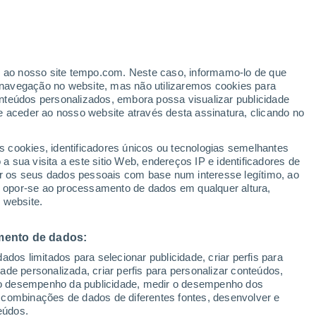
ante
er ao nosso site tempo.com. Neste caso, informamo-lo de que
:
33%
navegação no website, mas não utilizaremos cookies para
nteúdos personalizados, embora possa visualizar publicidade
e aceder ao nosso website através desta assinatura, clicando no
ertas
s cookies, identificadores únicos ou tecnologias semelhantes
 sua visita a este sitio Web, endereços IP e identificadores de
r os seus dados pessoais com base num interesse legítimo, ao
adar de Chuva
Satélites
Modelos
ou opor-se ao processamento de dados em qualquer altura,
 website.
mento de dados:
egunda
Terça
Quarta
Quinta
dos limitados para selecionar publicidade, criar perfis para
10 Ago.
11 Ago.
12 Ago.
13 Ago.
idade personalizada, criar perfis para personalizar conteúdos,
ir o desempenho da publicidade, medir o desempenho dos
 combinações de dados de diferentes fontes, desenvolver e
eúdos.
90%
90%
90%