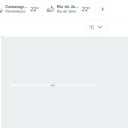
Camaragibe
Rio de Janeiro
São Paulo
22°
22°
Pernambuco
Rio de Janeiro
São Paulo
°C