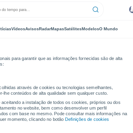
tícias
Vídeos
Avisos
Radar
Mapas
Satélites
Modelos
O Mundo
nais para garantir que as informações fornecidas são de alta
s:
ecolhidas através de cookies ou tecnologias semelhantes,
er-lhe conteúdos de alta qualidade sem qualquer custo.
aragibe - PE
e aceitando a instalação de todos os cookies, próprios ou dos
rtamento no website, bem como desenvolver um perfil
...
lizados com base no mesmo. Pode consultar mais informações na
lquer momento, clicando no botão
Definições de cookies
Por horas
Chuva fraca nas próximas horas