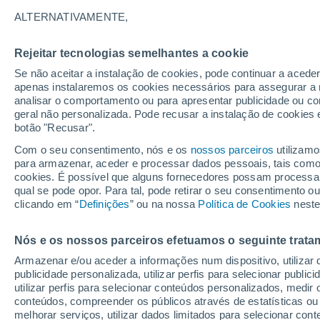
21°
ALTERNATIVAMENTE,
Rejeitar tecnologias semelhantes a cookie
Lua mingu
Se não aceitar a instalação de cookies, pode continuar a aced
Iluminada
Sensação de 21°
apenas instalaremos os cookies necessários para assegurar a 
analisar o comportamento ou para apresentar publicidade ou co
geral não personalizada. Pode recusar a instalação de cookies 
botão "Recusar".
Última hora
Intensa virada do tempo no Centro-Sul traz al
Com o seu consentimento, nós e os
nossos parceiros
utilizamo
de temporais, vendavais e muito frio
para armazenar, aceder e processar dados pessoais, tais como a
cookies. É possível que alguns fornecedores possam processa
O Tempo 1 - 7 Dias
Atualidade
Mapas de chuva
R
qual se pode opor. Para tal, pode retirar o seu consentimento 
clicando em “
Definições
” ou na nossa
Política de Cookies
neste
Nós e os nossos parceiros efetuamos o seguinte trata
Amanhã
Domingo
S
Hoje
Armazenar e/ou aceder a informações num dispositivo, utilizar da
8 Ago.
9 Ago.
7 Ago.
publicidade personalizada, utilizar perfis para selecionar public
utilizar perfis para selecionar conteúdos personalizados, med
conteúdos, compreender os públicos através de estatísticas ou
melhorar serviços, utilizar dados limitados para selecionar cont
80%
80%
70%