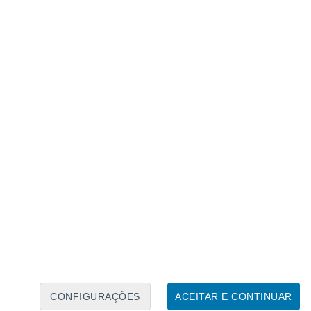
Caléndario Lunar
Seg
Ter
Qua
Qui
Sex
Sáb
Domo
7
8
9
10
11
12
13
14
15
16
17
18
19
20
CONFIGURAÇÕES
ACEITAR E CONTINUAR