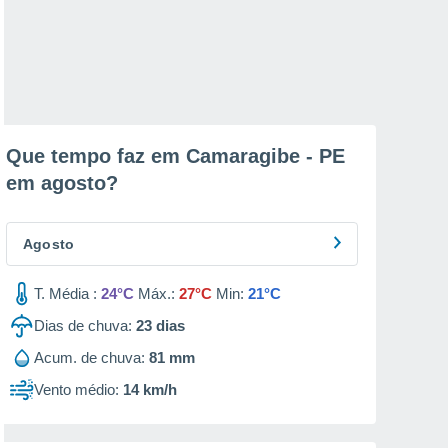
Que tempo faz em Camaragibe - PE
em
agosto
?
Agosto
T. Média :
24°C
Máx.:
27°C
Min:
21°C
Dias de chuva:
23
dias
Acum. de chuva:
81 mm
Vento médio:
14 km/h