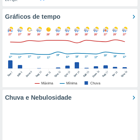
tar a
de cookies,
uar a
Gráficos de tempo
osso site
 Neste
mamo-lo de
27°
27°
28°
28°
28°
28°
28°
26°
28°
28°
27°
29°
27°
s os
cessários
rar a
19°
19°
18°
17°
18°
17°
17°
17°
17°
17°
17°
17°
17°
no website,
ilizaremos
16
12
19
9
10
15
17
13
14
a analisar o
18
8
11
7
Dom
Sáb
Dom
Sex
Qua
Qua
Seg
Sáb
Seg
Qui
Sex
Ter
Ter
nto ou
Máxima
Mínima
Chuva
ntar
 ou
Chuva e Nebulosidade
dos,
ssa
ublicidade
ada. Pode
nstalação de
ceder ao