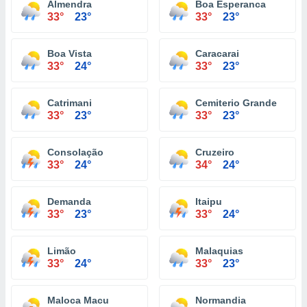
Almendra
Boa Esperanca
33°
23°
33°
23°
Boa Vista
Caracarai
33°
24°
33°
23°
Catrimani
Cemiterio Grande
33°
23°
33°
23°
Consolação
Cruzeiro
33°
24°
34°
24°
Demanda
Itaipu
33°
23°
33°
24°
Limão
Malaquias
33°
24°
33°
23°
Maloca Macu
Normandia