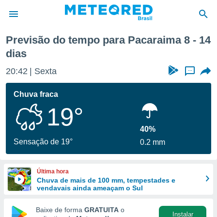
Previsão do tempo para Pacaraima 8 - 14
dias
de
 da
20:42
Sexta
...
tempo.com)
do por
Chuva fraca
is para
e as
19°
 fornecidas
 qualidade.
40%
r a este
Sensação de 19°
s das
0.2 mm
opções:
ookies e
Última hora
 forma
Chuva de mais de 100 mm, tempestades e
vendavais ainda ameaçam o Sul
e digital
Baixe de forma
GRATUITA
o
da,
Instalar