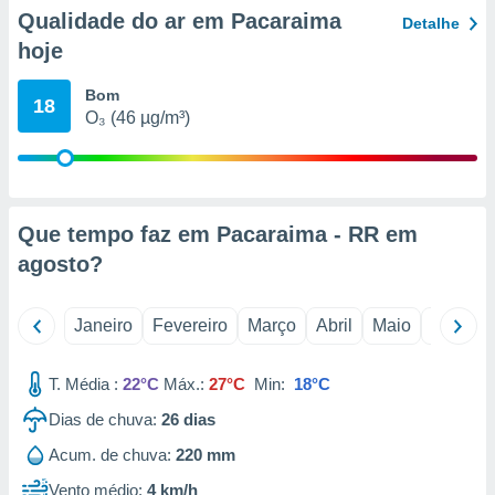
o qual se
Qualidade do ar em Pacaraima
Detalhe
ara tal,
hoje
 o seu
to ou opor-
Bom
essamento
18
O₃ (46 µg/m³)
m qualquer
ando em “
 ou na
 Cookies
te.
Que tempo faz em Pacaraima - RR em
agosto
?
 nossos
s o
Janeiro
Fevereiro
Março
Abril
Maio
Junho
o de
T. Média :
22°C
Máx.:
27°C
Min:
18°C
e/ou aceder
Dias de chuva:
26
dias
ões num
utilizar
Acum. de chuva:
220 mm
ados para
publicidade,
Vento médio:
4 km/h