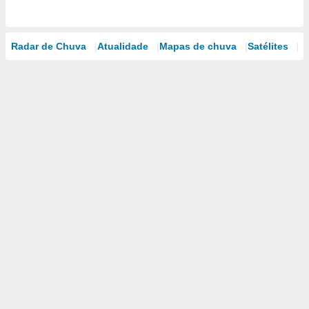
Radar de Chuva
Atualidade
Mapas de chuva
Satélites
M