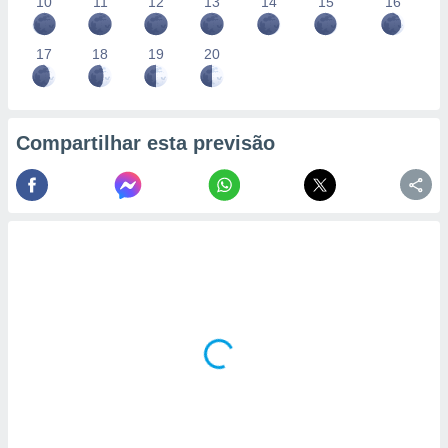
conteúdos.
10
11
12
13
14
15
16
ção
17
18
19
20
ão através
de
,
Compartilhar esta previsão
 e
dos,
publicidade
s, estudos
a e
mento de
ossos 1199
eiros