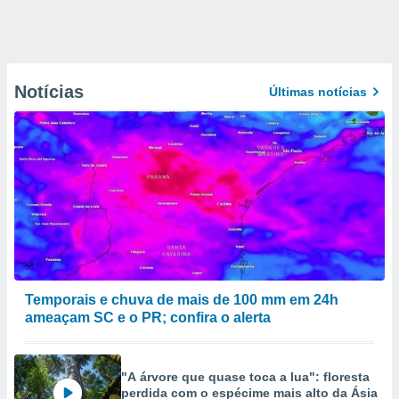
Notícias
Últimas notícias
Temporais e chuva de mais de 100 mm em 24h
ameaçam SC e o PR; confira o alerta
"A árvore que quase toca a lua": floresta
perdida com o espécime mais alto da Ásia