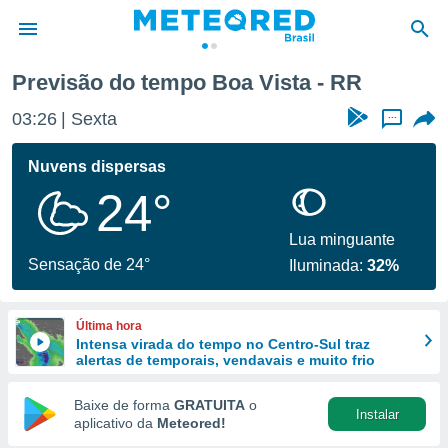
Previsão do tempo Boa Vista - RR
de
03:26
Sexta
...
 da
tempo.com)
Nuvens dispersas
do por
24°
is para
e as
 fornecidas
Lua minguante
 qualidade.
Sensação de 24°
Iluminada:
32%
r a este
s das
opções:
Última hora
Intensa virada do tempo no Centro-Sul traz
ookies e
alertas de temporais, vendavais e muito frio
 forma
Baixe de forma
GRATUITA
o
Instalar
e digital
aplicativo da
Meteored!
da,