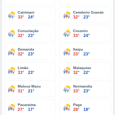
Catrimani
Cemiterio Grande
33°
24°
32°
23°
Consolação
Cruzeiro
32°
23°
33°
24°
Demanda
Itaipu
32°
23°
33°
23°
Limão
Malaquias
33°
23°
32°
22°
Maloca Macu
Normandia
31°
21°
33°
23°
Pacaraima
Page
27°
17°
28°
18°