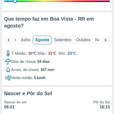
conteúdos.
ção
Que tempo faz em Boa Vista - RR em
ão através
agosto
?
de
,
 e
o
Junho
Julho
Agosto
Setembro
Outubro
Novembro
dos,
publicidade
T. Média :
26°C
Máx.:
31°C
Min:
23°C
s, estudos
Dias de chuva:
24
dias
a e
mento de
Acum. de chuva:
167 mm
Vento médio:
5 km/h
ossos 1199
eiros
Nascer e Pôr do Sol
Nascer do sol
Pôr do Sol
06:01
18:15