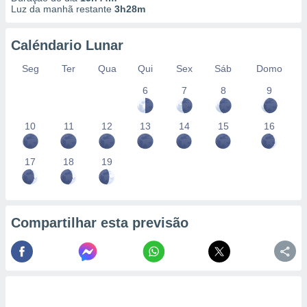
conteúdos.
Luz da manhã restante
3h28m
ção
Caléndario Lunar
ão através
Seg
Ter
Qua
Qui
Sex
Sáb
Domo
de
,
6
7
8
9
 e
10
11
12
13
14
15
16
dos,
publicidade
s, estudos
17
18
19
a e
mento de
ossos 1199
Compartilhar esta previsão
eiros