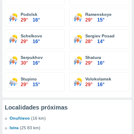
Podolsk
Ramenskoye
29°
16°
29°
15°
Schelkovo
Sergiev Posad
29°
16°
28°
14°
Serpukhov
Shatura
30°
16°
29°
16°
Stupino
Volokolamsk
29°
15°
29°
16°
Localidades próximas
Onufrievo
(16 km)
Istra
(25.83 km)