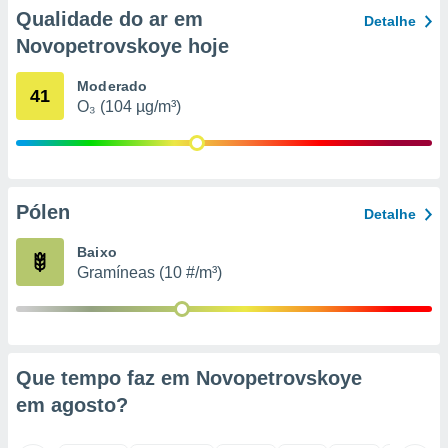
o qual se
Qualidade do ar em
Detalhe
ara tal,
Novopetrovskoye hoje
 o seu
to ou opor-
Moderado
essamento
41
O₃ (104 µg/m³)
m qualquer
ando em “
 ou na
 Cookies
te.
Pólen
Detalhe
 nossos
Baixo
Gramíneas (10 #/m³)
s o
o de
e/ou aceder
Que tempo faz em Novopetrovskoye
ões num
em
agosto
?
utilizar
ados para
publicidade,