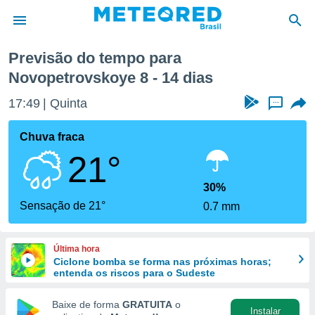
xima semana
Previsão do tempo para
Novopetrovskoye 8 - 14 dias
de
 da
17:49
Quinta
...
tempo.com)
do por
Chuva fraca
is para
e as
21°
 fornecidas
 qualidade.
30%
r a este
Sensação de 21°
s das
0.7 mm
opções:
ookies e
Última hora
 forma
Ciclone bomba se forma nas próximas horas;
entenda os riscos para o Sudeste
e digital
Baixe de forma
GRATUITA
o
da,
Instalar