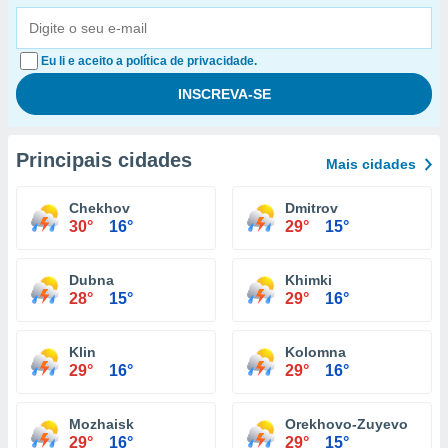
Eu li e aceito a política de privacidade.
Principais cidades
Mais cidades
Chekhov
Dmitrov
30°
16°
29°
15°
Dubna
Khimki
28°
15°
29°
16°
Klin
Kolomna
29°
16°
29°
16°
Mozhaisk
Orekhovo-Zuyevo
29°
16°
29°
15°