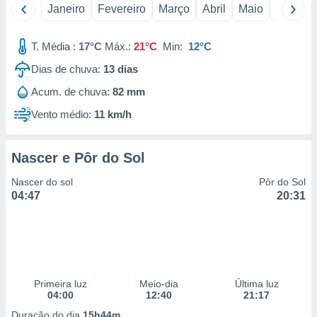
Janeiro
Fevereiro
Março
Abril
Maio
Junho
 para
a, utilizar
T. Média :
17°C
Máx.:
21°C
Min:
12°C
selecionar
Dias de chuva:
13
dias
a, criar
personalizar
Acum. de chuva:
82 mm
tilizar
Vento médio:
11 km/h
selecionar
dos, medir
Nascer e Pôr do Sol
nho da
, medir o
Nascer do sol
Pôr do Sol
o dos
04:47
20:31
r os
ravés de
s ou
s de dados
es fontes,
 e melhorar
Primeira luz
Meio-dia
Última luz
ilizar dados
04:00
12:40
21:17
ara
Duração do dia
15h44m