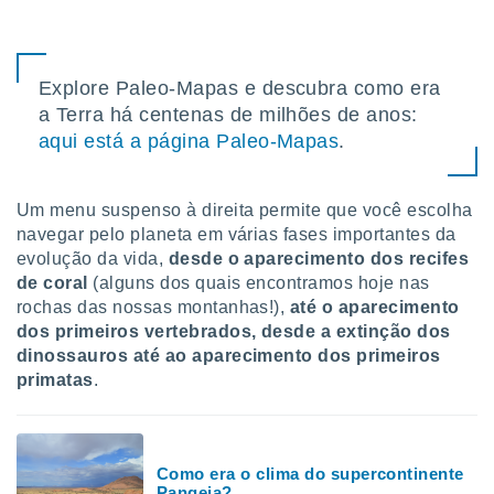
conteúdos.
ção
Explore Paleo-Mapas e descubra como era
ão através
a Terra há centenas de milhões de anos:
de
aqui está a página Paleo-Mapas
.
,
 e
dos,
Um menu suspenso à direita permite que você escolha
publicidade
navegar pelo planeta em várias fases importantes da
s, estudos
evolução da vida,
desde o aparecimento dos recifes
a e
de coral
(alguns dos quais encontramos hoje nas
mento de
rochas das nossas montanhas!),
até o aparecimento
dos primeiros vertebrados, desde a extinção dos
ossos 1199
dinossauros até ao aparecimento dos primeiros
eiros
primatas
.
Como era o clima do supercontinente
Pangeia?