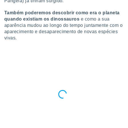
Pangeia) já tinham surgido.
 para
Também poderemos descobrir como era o planeta
a, utilizar
quando existiam os dinossauros
e como a sua
selecionar
aparência mudou ao longo do tempo juntamente com o
a, criar
aparecimento e desaparecimento de novas espécies
personalizar
vivas.
tilizar
selecionar
dos, medir
nho da
, medir o
o dos
r os
ravés de
s ou
s de dados
es fontes,
 e melhorar
ilizar dados
ara