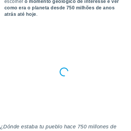
escolher
o momento geológico de interesse e ver
ite através
como era o planeta desde 750 milhões de anos
atura,
atrás até hoje
.
 botão
nto, nós e
arceiros
cookies,
ores únicos
ias
s para
 aceder e
dados
ais como a
 este sitio
eços IP e
ores de
possível
es possam
os seus
oais com
¿Dónde estaba tu pueblo hace 750 millones de
nteresse