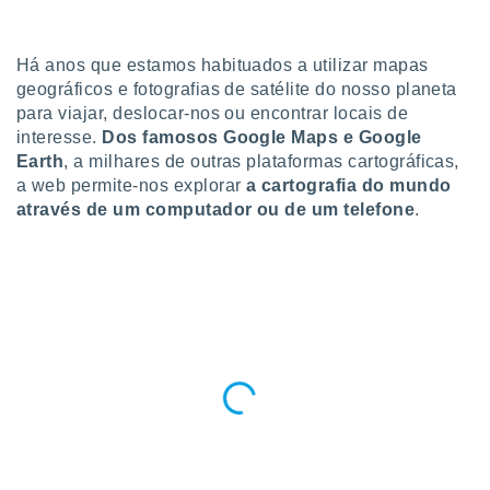
para lhe
licidade e
Há anos que estamos habituados a utilizar mapas
ados com
geográficos e fotografias de satélite do nosso planeta
esmo. Pode
ais
para viajar, deslocar-nos ou encontrar locais de
s na nossa
interesse.
Dos famosos Google Maps e Google
 Cookies
e
Earth
, a milhares de outras plataformas cartográficas,
u
a web permite-nos explorar
a cartografia do mundo
nto a
através de um computador ou de um telefone
.
omento,
 botão
de cookies
na parte
nossa
.
IVAMENTE,
as
tes a