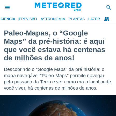
CIÊNCIA
PREVISÃO
ASTRONOMIA
PLANTAS
LAZER
de
Paleo-Mapas, o “Google
 da
Maps” da pré-história: é aqui
tempo.com)
do por
que você estava há centenas
is para
de milhões de anos!
e as
 fornecidas
 qualidade.
Descobrindo o “Google Maps” da pré-história: o
r a este
mapa navegável “Paleo-Maps” permite navegar
s das
opções:
pelo passado da Terra e ver como era o local onde
você viveu há centenas de milhões de anos.
ookies e
 forma
e digital
da,