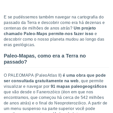
tar a
de cookies,
uar a
osso site
E se pudéssemos também navegar na cartografia do
 Neste
passado da Terra e descobrir como era há dezenas e
mamo-lo de
centenas de milhões de anos atrás?
Um projeto
chamado Paleo-Maps permite-nos fazer isso
e
s os
descobrir como o nosso planeta mudou ao longo das
cessários
rar a
eras geológicas.
no website,
ilizaremos
Paleo-Mapas, como era a Terra no
a analisar o
passado?
nto ou
ntar
 ou
O PALEOMAPA (PaleoAtlas II)
é uma obra que pode
ser consultada gratuitamente na web
, que permite
dos,
visualizar e navegar por
91 mapas paleogeográficos
ssa
que vão desde o Fanerozóico (éon em que nos
ublicidade
encontramos, que começou há cerca de 542 milhões
ada. Pode
de anos atrás) e o final do Neoproterozóico. A partir de
nstalação de
um menu suspenso na parte superior você pode
ceder ao