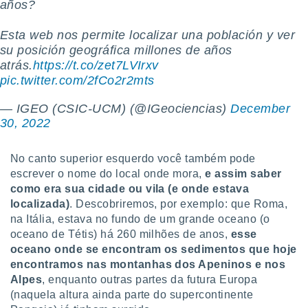
años?
o qual se
ara tal,
Esta web nos permite localizar una población y ver
 o seu
su posición geográfica millones de años
to ou opor-
essamento
atrás.
https://t.co/zet7LVIrxv
m qualquer
pic.twitter.com/2fCo2r2mts
ando em “
 ou na
— IGEO (CSIC-UCM) (@IGeociencias)
December
30, 2022
 Cookies
te.
No canto superior esquerdo você também pode
 nossos
escrever o nome do local onde mora,
e assim saber
como era sua cidade ou vila (e onde estava
s o
localizada)
. Descobriremos, por exemplo: que Roma,
na Itália, estava no fundo de um grande oceano (o
o de
oceano de Tétis) há 260 milhões de anos,
esse
oceano onde se encontram os sedimentos que hoje
e/ou aceder
encontramos nas montanhas dos Apeninos e nos
ões num
utilizar
Alpes
, enquanto outras partes da futura Europa
ados para
(naquela altura ainda parte do supercontinente
publicidade,