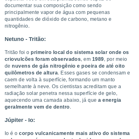
 para
documentar sua composição como sendo
principalmente vapor de água com pequenas
a, utilizar
quantidades de dióxido de carbono, metano e
selecionar
nitrogênio.
a, criar
Netuno - Tritão:
personalizar
tilizar
selecionar
Tritão foi o
primeiro local do sistema solar onde os
criovulcões foram observados
, em
1989
, por meio
dos, medir
de
nuvens de gás nitrogênio e poeira de até oito
nho da
quilômetros de altura
. Esses gases se condensam e
, medir o
caem de volta à superfície, formando um manto
o dos
semelhante à neve. Os cientistas acreditam que a
r os
radiação solar penetra nessa superfície de gelo,
ravés de
aquecendo uma camada abaixo, já que
a energia
s ou
geralmente vem de dentro
.
s de dados
es fontes,
Júpiter - Io:
 e melhorar
ilizar dados
Io é o
corpo vulcanicamente mais ativo do sistema
ara