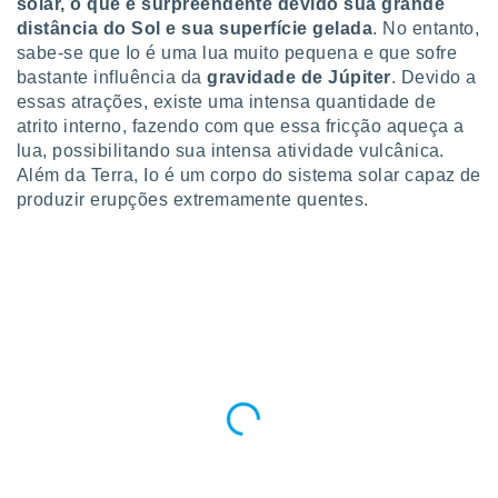
conteúdos.
solar, o que é surpreendente devido sua grande
distância do Sol e sua superfície gelada
. No entanto,
sabe-se que Io é uma lua muito pequena e que sofre
ção
bastante influência da
gravidade de Júpiter
. Devido a
ão através
essas atrações, existe uma intensa quantidade de
de
atrito interno, fazendo com que essa fricção aqueça a
,
lua, possibilitando sua intensa atividade vulcânica.
 e
Além da Terra, Io é um corpo do sistema solar capaz de
produzir erupções extremamente quentes.
dos,
publicidade
s, estudos
a e
mento de
ossos 1199
eiros