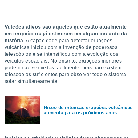
tar a
de cookies,
uar a
osso site
 Neste
Vulcões ativos são aqueles que estão atualmente
mamo-lo de
em erupção ou já estiveram em algum instante da
história
. A capacidade para detectar erupções
s os
vulcânicas iniciou com a invenção de poderosos
cessários
telescópios e se intensificou com a evolução dos
rar a
no website,
veículos espaciais. No entanto, erupções menores
ilizaremos
podem não ser vistas facilmente, pois não existem
a analisar o
telescópios suficientes para observar todo o sistema
nto ou
solar simultaneamente.
ntar
 ou
dos,
ssa
Risco de intensas erupções vulcânicas
aumenta para os próximos anos
ublicidade
ada. Pode
nstalação de
ceder ao