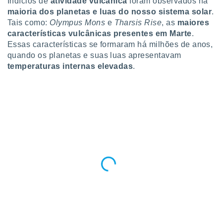
Indícios de
atividade vulcânica
foram observados na
ite através
maioria dos planetas e luas do nosso sistema solar
.
atura,
Tais como:
Olympus Mons
e
Tharsis Rise
, as
maiores
 botão
características vulcânicas presentes em Marte
.
Essas características se formaram há milhões de anos,
quando os planetas e suas luas apresentavam
nto, nós e
temperaturas internas elevadas
.
arceiros
cookies,
ores únicos
ias
s para
 aceder e
dados
ais como a
 este sitio
eços IP e
ores de
possível
es possam
os seus
oais com
nteresse