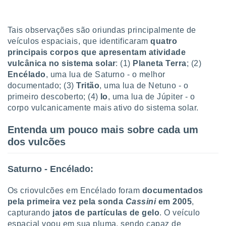
o qual se
ara tal,
 o seu
Tais observações são oriundas principalmente de
to ou opor-
veículos espaciais, que identificaram
quatro
essamento
principais corpos que apresentam atividade
m qualquer
vulcânica no sistema solar
: (1)
Planeta Terra
; (2)
ando em “
Encélado
, uma lua de Saturno - o melhor
 ou na
documentado; (3)
Tritão
, uma lua de Netuno - o
 Cookies
primeiro descoberto; (4)
Io
, uma lua de Júpiter - o
te.
corpo vulcanicamente mais ativo do sistema solar.
 nossos
Entenda um pouco mais sobre cada um
dos vulcões
s o
o de
Saturno - Encélado:
e/ou aceder
Os criovulcões em Encélado foram
documentados
ões num
pela primeira vez pela sonda
Cassini
em 2005
,
utilizar
capturando
jatos de partículas de gelo
. O veículo
ados para
publicidade,
espacial voou em sua pluma, sendo capaz de