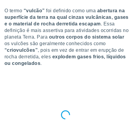
para lhe
licidade e
O termo
“vulcão”
foi definido como uma
abertura na
superfície da terra na qual cinzas vulcânicas, gases
ados com
e o material de rocha derretida escapam
. Essa
esmo. Pode
definição é mais assertiva para atividades ocorridas no
ais
s na nossa
planeta Terra. Para
outros corpos do sistema solar
 Cookies
e
os vulcões são geralmente conhecidos como
u
“criovulcões”
, pois em vez de entrar em erupção de
nto a
rocha derretida, eles
explodem gases frios, líquidos
omento,
ou congelados
.
 botão
de cookies
na parte
nossa
.
IVAMENTE,
as
tes a