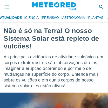
ATUALIDADE
CIÊNCIA
PREVISÃO
ASTRONOMIA
PLANTAS
de
Não é só na Terra! O nosso
 da
Sistema Solar está repleto de
tempo.com)
do por
vulcões!
is para
e as
As principais evidências de atividade vulcânica em
 fornecidas
 qualidade.
corpos extraterrestres são: observações diretas,
r a este
imaginar a erupção ocorrendo e por meio de
s das
mudanças na superfície do corpo. Entenda mais
opções:
sobre os vulcões e em quais corpos do nosso
ookies e
sistema solar eles estão ativos!
 forma
e digital
da,