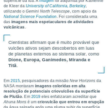
superfície da lua. A
imagem
foi adquirida por Katherine
de Kleer da
University of California, Berkeley
,
utilizando o
Gemini North Telescope
, com apoio da
National Science Foundation
. Foi considerada uma
das
imagens mais espetaculares de atividades
vulcânicas
.
Cientistas afirmam que é muito provável que
vulcões ativos sejam descobertos em luas
de planetas externos ao sistema solar, como
Dione, Europa, Ganimedes, Miranda e
Titã
.
Em
2015
, pesquisadores da missão
New Horizons
da
NASA montaram
imagens coloridas em alta
resolução de potenciais criovulcões da superfície
de Plutão
. Em
2019
eles enfatizaram acreditar que
Ahuna Mons
é um
criovulcão que entrou em erupção
da água salgada após uma pluma subir da superfície