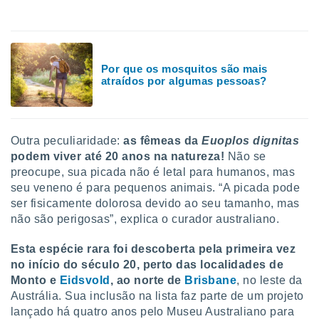
o qual se
ara tal,
 o seu
to ou opor-
essamento
Por que os mosquitos são mais
m qualquer
atraídos por algumas pessoas?
ando em “
 ou na
 Cookies
Outra peculiaridade:
as fêmeas da
Euoplos dignitas
te.
podem viver até 20 anos na natureza!
Não se
preocupe, sua picada não é letal para humanos, mas
 nossos
seu veneno é para pequenos animais. “A picada pode
s o
ser fisicamente dolorosa devido ao seu tamanho, mas
não são perigosas”, explica o curador australiano.
o de
Esta espécie rara foi descoberta pela primeira vez
e/ou aceder
no início do século 20, perto das localidades de
ões num
Monto e
Eidsvold
, ao norte de
Brisbane
, no leste da
utilizar
Austrália. Sua inclusão na lista faz parte de um projeto
ados para
lançado há quatro anos pelo Museu Australiano para
publicidade,