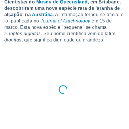
Cientistas do
Museu de Queensland
, em Brisbane,
para lhe
licidade e
descobriram uma nova espécie rara de 'aranha de
alçapão' na
Austrália
.
A informação tornou-se oficial e
ados com
foi publicada no
Journal of Arachnology
em 15 de
esmo. Pode
março. Esta nova espécie "pequena" se chama
ais
Euoplos dignitas
. Seu nome científico vem do latim
s na nossa
dignitas
, que significa dignidade ou grandeza.
 Cookies
e
u
nto a
omento,
 botão
de cookies
na parte
nossa
.
IVAMENTE,
as
tes a