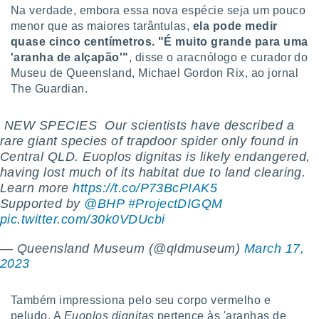
tar a
Na verdade, embora essa nova espécie seja um pouco
de cookies,
menor que as maiores tarântulas,
ela pode medir
uar a
quase cinco centímetros.
"É muito grande para uma
osso site
'aranha de alçapão'"
, disse o aracnólogo e curador do
 Neste
mamo-lo de
Museu de Queensland, Michael Gordon Rix, ao jornal
The Guardian.
s os
cessários
️ NEW SPECIES ️ Our scientists have described a
rar a
no website,
rare giant species of trapdoor spider only found in
ilizaremos
Central QLD. Euoplos dignitas is likely endangered,
a analisar o
having lost much of its habitat due to land clearing.
nto ou
Learn more
https://t.co/P73BcPIAK5
ntar
Supported by
@BHP
#ProjectDIGQM
 ou
pic.twitter.com/30k0VDUcbi
dos,
— Queensland Museum (@qldmuseum)
March 17,
ssa
ublicidade
2023
ada. Pode
Também impressiona pelo seu corpo vermelho e
nstalação de
ceder ao
peludo. A
Euoplos dignitas
pertence às 'aranhas de