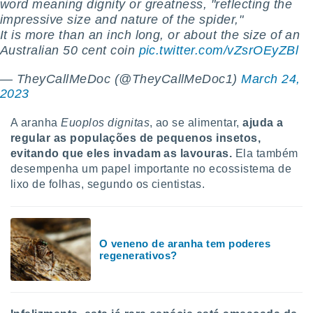
conteúdos.
word meaning dignity or greatness, "reflecting the
impressive size and nature of the spider,"
It is more than an inch long, or about the size of an
ção
Australian 50 cent coin
pic.twitter.com/vZsrOEyZBl
ão através
de
— TheyCallMeDoc (@TheyCallMeDoc1)
March 24,
,
2023
 e
A aranha
Euoplos dignitas
, ao se alimentar,
ajuda a
dos,
regular as populações de pequenos insetos,
publicidade
evitando que eles invadam as lavouras.
Ela também
s, estudos
desempenha um papel importante no ecossistema de
a e
mento de
lixo de folhas, segundo os cientistas.
ossos 1199
eiros
O veneno de aranha tem poderes
regenerativos?