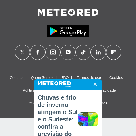
Contato
Quem Somos
FAQ
Termos de uso
Cookies
Política de privacidade
Configurações de privacidade
Chuvas e frio
© 2026 Meteored. Todos os direitos reservados
de inverno
atingem o Sul
e o Sudeste;
confira a
previsão do