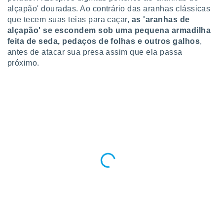
ite através
alçapão' douradas. Ao contrário das aranhas clássicas
atura,
que tecem suas teias para caçar,
as 'aranhas de
 botão
alçapão' se escondem sob uma pequena armadilha
feita de seda, pedaços de folhas e outros galhos
,
antes de atacar sua presa assim que ela passa
nto, nós e
próximo.
arceiros
cookies,
ores únicos
ias
s para
 aceder e
dados
ais como a
 este sitio
eços IP e
ores de
possível
es possam
os seus
oais com
nteresse