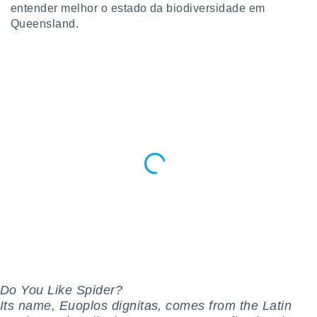
entender melhor o estado da biodiversidade em
 para
Queensland.
a, utilizar
selecionar
a, criar
personalizar
tilizar
selecionar
dos, medir
nho da
, medir o
o dos
r os
ravés de
s ou
s de dados
es fontes,
 e melhorar
Do You Like Spider?
ilizar dados
Its name, Euoplos dignitas, comes from the Latin
ara