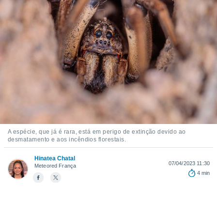
m
 recolhidas
cookies ou
, permite-
ar a nossa
ara
ACEITAR
 fornecer-
E
os de alta
CONTINUAR
sem
sto.
CONFIGURAÇÕES
o botão
ontinuar",
r ao
A espécie, que já é rara, está em perigo de extinção devido ao
itando a
desmatamento e aos incêndios florestais.
de todos os
óprios ou
Hinatea Chatal
07/04/2023 11:30
parceiros,
Meteored França
4 min
rmitem
lisar o
nto no
em como
 um perfil