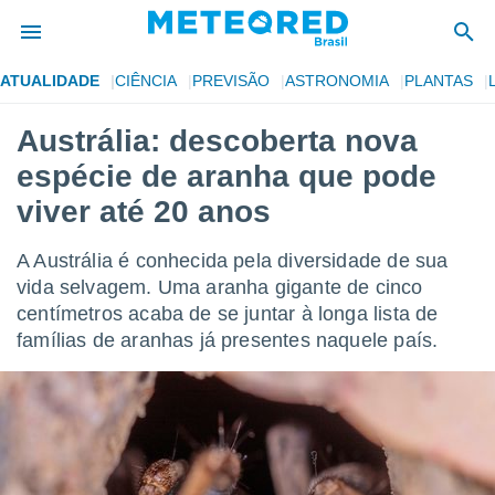
ATUALIDADE
CIÊNCIA
PREVISÃO
ASTRONOMIA
PLANTAS
de
Austrália: descoberta nova
 da
espécie de aranha que pode
tempo.com)
do por
viver até 20 anos
is para
e as
A Austrália é conhecida pela diversidade de sua
 fornecidas
 qualidade.
vida selvagem. Uma aranha gigante de cinco
r a este
centímetros acaba de se juntar à longa lista de
s das
famílias de aranhas já presentes naquele país.
opções:
ookies e
 forma
e digital
da,