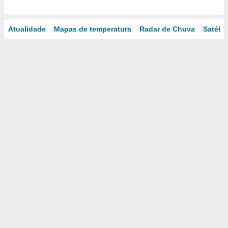
Atualidade
Mapas de temperatura
Radar de Chuva
Satélit