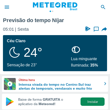
Previsão do tempo Níjar
de
05:01
Sexta
...
 da
tempo.com)
Céu Claro
do por
24°
is para
e as
 fornecidas
Lua minguante
 qualidade.
Sensação de 23°
Iluminada:
35%
r a este
s das
opções:
Última hora
Intensa virada do tempo no Centro-Sul traz
ookies e
alertas de temporais, vendavais e muito frio
 forma
Baixe de forma
GRATUITA
o
Instalar
e digital
aplicativo da
Meteored!
da,