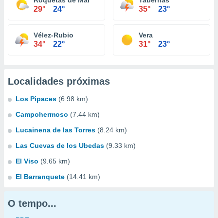
Roquetas de Mar
Tabernas
29°
24°
35°
23°
Vélez-Rubio
Vera
34°
22°
31°
23°
Localidades próximas
Los Pipaces
(6.98 km)
Campohermoso
(7.44 km)
Lucainena de las Torres
(8.24 km)
Las Cuevas de los Ubedas
(9.33 km)
El Viso
(9.65 km)
El Barranquete
(14.41 km)
O tempo...