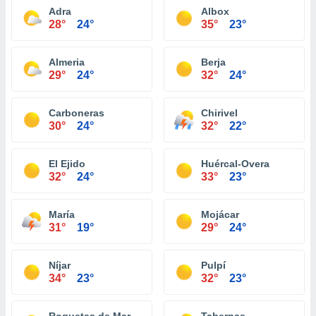
Adra
Albox
28°
24°
35°
23°
Almeria
Berja
29°
24°
32°
24°
Carboneras
Chirivel
30°
24°
32°
22°
El Ejido
Huércal-Overa
32°
24°
33°
23°
María
Mojácar
31°
19°
29°
24°
Níjar
Pulpí
34°
23°
32°
23°