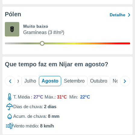
conteúdos.
Pólen
Detalhe
ção
Muito baixo
ão através
Gramíneas (3 #/m³)
de
,
 e
dos,
publicidade
Que tempo faz em Níjar em
agosto
?
s, estudos
a e
mento de
o
Junho
Julho
Agosto
Setembro
Outubro
Novembro
ossos 1199
T. Média :
27°C
Máx.:
31°C
Min:
22°C
eiros
Dias de chuva:
2
dias
Acum. de chuva:
8 mm
Vento médio:
8 km/h