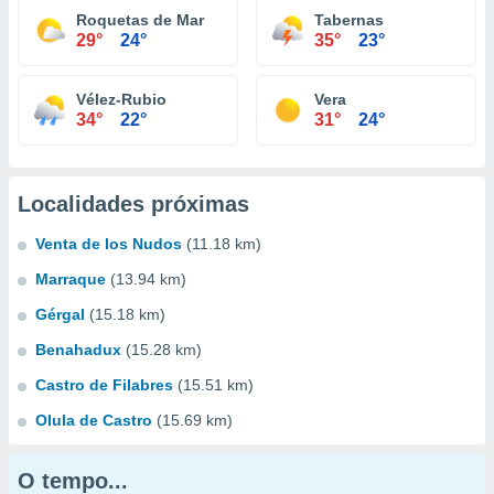
Roquetas de Mar
Tabernas
29°
24°
35°
23°
Vélez-Rubio
Vera
34°
22°
31°
24°
Localidades próximas
Venta de los Nudos
(11.18 km)
Marraque
(13.94 km)
Gérgal
(15.18 km)
Benahadux
(15.28 km)
Castro de Filabres
(15.51 km)
Olula de Castro
(15.69 km)
O tempo...