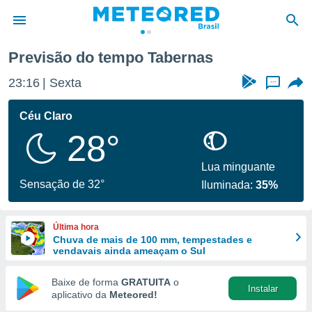
as
Previsão do tempo Tabernas
de
23:16
Sexta
...
 da
tempo.com)
Céu Claro
do por
28°
is para
e as
 fornecidas
Lua minguante
 qualidade.
Sensação de 32°
Iluminada:
35%
r a este
s das
opções:
Última hora
Chuva de mais de 100 mm, tempestades e
ookies e
vendavais ainda ameaçam o Sul
 forma
Baixe de forma
GRATUITA
o
Instalar
e digital
aplicativo da
Meteored!
da,