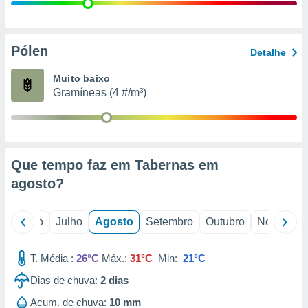
conteúdos.
ção
Pólen
Detalhe
ão através
de
Muito baixo
,
Gramíneas (4 #/m³)
 e
dos,
publicidade
s, estudos
Que tempo faz em Tabernas em
a e
mento de
agosto
?
ossos 1199
o
Junho
Julho
Agosto
Setembro
Outubro
Novembro
eiros
T. Média :
26°C
Máx.:
31°C
Min:
21°C
Dias de chuva:
2
dias
Acum. de chuva:
10 mm