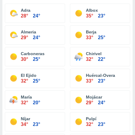
Adra
Albox
28°
24°
35°
23°
Almeria
Berja
29°
24°
33°
25°
Carboneras
Chirivel
30°
25°
32°
22°
El Ejido
Huércal-Overa
32°
25°
33°
23°
María
Mojácar
32°
20°
29°
24°
Níjar
Pulpí
34°
23°
32°
23°