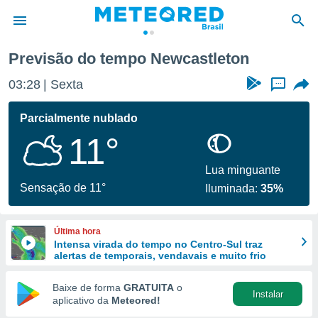
ton
Previsão do tempo Newcastleton
de
03:28
Sexta
...
 da
tempo.com)
Parcialmente nublado
do por
11°
is para
e as
 fornecidas
Lua minguante
 qualidade.
Sensação de 11°
Iluminada:
35%
r a este
s das
opções:
Última hora
Intensa virada do tempo no Centro-Sul traz
ookies e
alertas de temporais, vendavais e muito frio
 forma
Baixe de forma
GRATUITA
o
Instalar
e digital
aplicativo da
Meteored!
da,