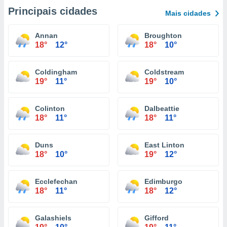
Principais cidades
Mais cidades
Annan
Broughton
18°
12°
18°
10°
Coldingham
Coldstream
19°
11°
19°
10°
Colinton
Dalbeattie
18°
11°
18°
11°
Duns
East Linton
18°
10°
19°
12°
Ecclefechan
Edimburgo
18°
11°
18°
12°
Galashiels
Gifford