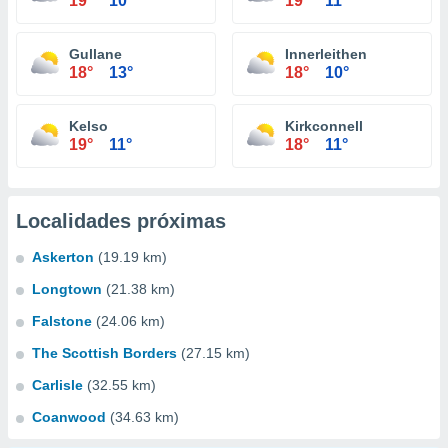
19°
10°
19°
11°
Gullane
Innerleithen
18°
13°
18°
10°
Kelso
Kirkconnell
19°
11°
18°
11°
Localidades próximas
Askerton
(19.19 km)
Longtown
(21.38 km)
Falstone
(24.06 km)
The Scottish Borders
(27.15 km)
Carlisle
(32.55 km)
Coanwood
(34.63 km)