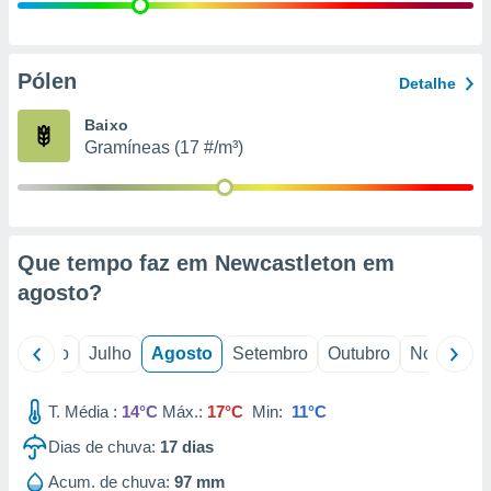
conteúdos.
ção
Pólen
Detalhe
ão através
de
Baixo
,
Gramíneas (17 #/m³)
 e
dos,
publicidade
s, estudos
Que tempo faz em Newcastleton em
a e
mento de
agosto
?
ossos 1199
o
Junho
Julho
Agosto
Setembro
Outubro
Novembro
eiros
T. Média :
14°C
Máx.:
17°C
Min:
11°C
Dias de chuva:
17
dias
Acum. de chuva:
97 mm