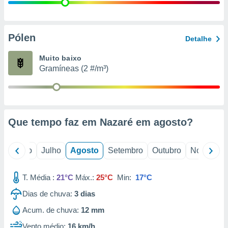
conteúdos.
ção
Pólen
Detalhe
ão através
de
Muito baixo
,
Gramíneas (2 #/m³)
 e
dos,
publicidade
s, estudos
Que tempo faz em Nazaré em
agosto
?
a e
mento de
o
Junho
Julho
Agosto
Setembro
Outubro
Novembro
ossos 1199
eiros
T. Média :
21°C
Máx.:
25°C
Min:
17°C
Dias de chuva:
3
dias
Acum. de chuva:
12 mm
Vento médio:
16 km/h