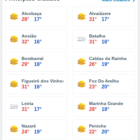
Alcobaça
Alvaiázere
28°
17°
31°
17°
Ansião
Batalha
32°
16°
31°
16°
Bombarral
Caldas da Rainha
29°
18°
26°
19°
Figueiró dos Vinhos
Foz Do Arelho
31°
16°
23°
20°
Leiria
Marinha Grande
31°
17°
28°
18°
Nazaré
Peniche
24°
19°
22°
20°