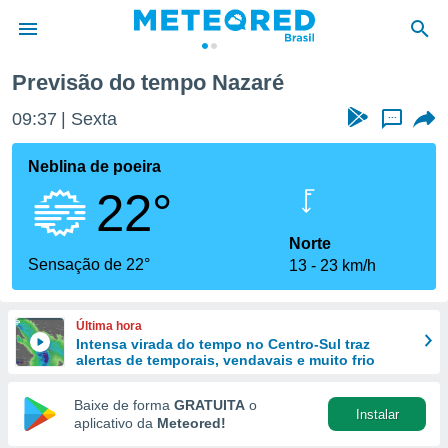
Previsão do tempo Nazaré
de
09:37
Sexta
...
 da
tempo.com)
Neblina de poeira
do por
22°
is para
e as
 fornecidas
Norte
 qualidade.
Sensação de 22°
13
23 km/h
r a este
s das
opções:
Última hora
Intensa virada do tempo no Centro-Sul traz
ookies e
alertas de temporais, vendavais e muito frio
 forma
Baixe de forma
GRATUITA
o
Instalar
e digital
aplicativo da
Meteored!
da,