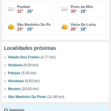
Pombal
Porto de Mós
32°
16°
30°
16°
São Martinho Do Porto
Vieira De Leiria
24°
19°
26°
18°
Localidades próximas
Valado Dos Frades
(4.77 km)
Vestiaria
(8.59 km)
Pataias
(9.25 km)
Alcobaça
(9.83 km)
Montes
(10.63 km)
São Martinho Do Porto
(11.88 km)
O tempo...