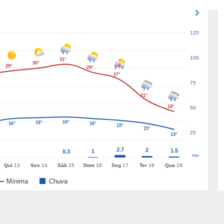
125
100
31°
30°
29°
29°
27°
75
21°
18°
50
16°
16°
16°
16°
15°
15°
25
13°
2.7
2
1.5
1
0.3
mm
Qui
13
Sex
14
Sáb
15
Dom
16
Seg
17
Ter
18
Qua
19
Mínima
Chuva