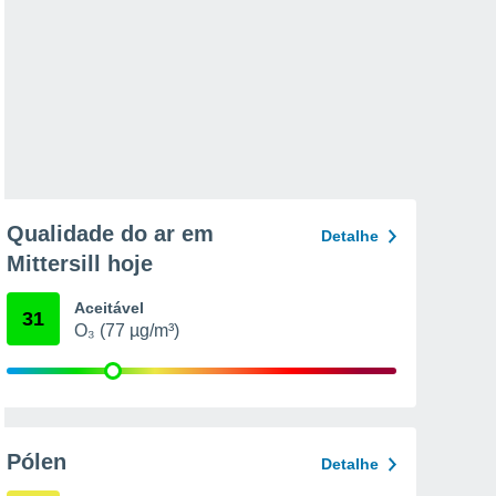
Qualidade do ar em
Detalhe
Mittersill hoje
Aceitável
31
O₃ (77 µg/m³)
Pólen
Detalhe