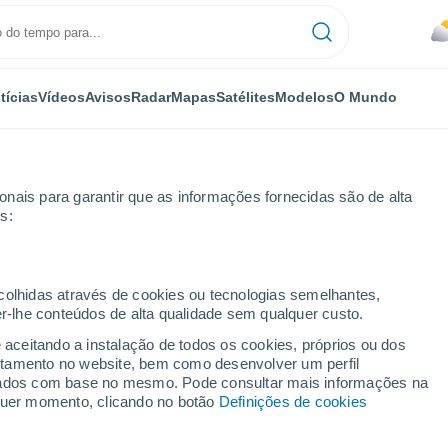
tícias
Vídeos
Avisos
Radar
Mapas
Satélites
Modelos
O Mundo
nais para garantir que as informações fornecidas são de alta
s:
Mittersill
ecolhidas através de cookies ou tecnologias semelhantes,
er-lhe conteúdos de alta qualidade sem qualquer custo.
rsill
e aceitando a instalação de todos os cookies, próprios ou dos
rtamento no website, bem como desenvolver um perfil
...
lizados com base no mesmo. Pode consultar mais informações na
lquer momento, clicando no botão
Definições de cookies
Por horas
Chuva moderada nas próximas
horas