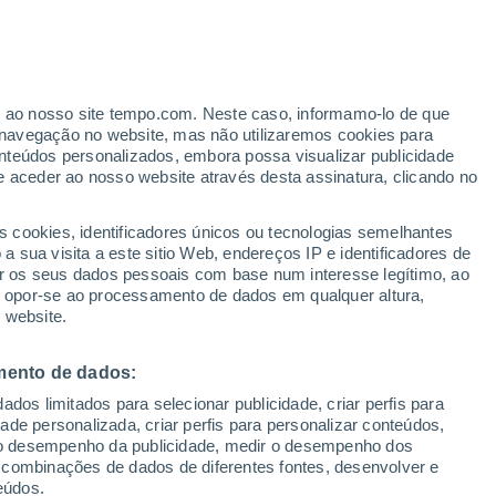
er ao nosso site tempo.com. Neste caso, informamo-lo de que
navegação no website, mas não utilizaremos cookies para
nteúdos personalizados, embora possa visualizar publicidade
e aceder ao nosso website através desta assinatura, clicando no
ertas
s cookies, identificadores únicos ou tecnologias semelhantes
 sua visita a este sitio Web, endereços IP e identificadores de
r os seus dados pessoais com base num interesse legítimo, ao
adar de Chuva
Satélites
Modelos
ou opor-se ao processamento de dados em qualquer altura,
 website.
mento de dados:
egunda
Terça
Quarta
Quinta
dos limitados para selecionar publicidade, criar perfis para
10 Ago.
11 Ago.
12 Ago.
13 Ago.
idade personalizada, criar perfis para personalizar conteúdos,
ir o desempenho da publicidade, medir o desempenho dos
 combinações de dados de diferentes fontes, desenvolver e
eúdos.
90%
90%