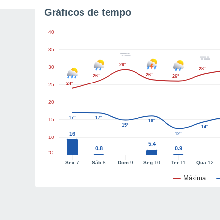
Gráficos de tempo
40
35
29°
30
28°
26°
26°
26°
24°
25
20
17°
17°
15
16°
15°
14°
16
12°
10
5.4
0.8
0.9
°C
Sex
7
Sáb
8
Dom
9
Seg
10
Ter
11
Qua
12
Máxima