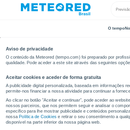
O tempo
No
Aviso de privacidade
O conteúdo da Meteored (tempo.com) foi preparado por profissio
qualidade. Pode aceder a este site através das seguintes opçõe
Aceitar cookies e aceder de forma gratuita
Início
Áustria
Estado da federeção da Salzburgo
A publicidade digital personalizada, baseada em informações r
permite-nos financiar a nossa atividade para continuar a fornec
Previsão do tempo Mitte
Ao clicar no botão "Aceitar e continuar", pode aceder ao websit
nossos parceiros, que nos permitem seguir e analisar o compo
08:54
Sexta
específico para lhe mostrar publicidade e conteúdos persona
nossa
Política de Cookies
e retirar o seu consentimento a qua
disponível na parte inferior da nossa página web.
Parcialmente nublado