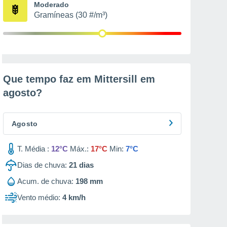
Moderado
Gramíneas (30 #/m³)
Que tempo faz em Mittersill em
agosto
?
Agosto
T. Média :
12°C
Máx.:
17°C
Min:
7°C
Dias de chuva:
21
dias
Acum. de chuva:
198 mm
Vento médio:
4 km/h