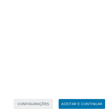
Caléndario Lunar
Seg
Ter
Qua
Qui
Sex
Sáb
Domo
7
8
9
10
11
12
13
14
15
16
17
18
19
20
CONFIGURAÇÕES
ACEITAR E CONTINUAR