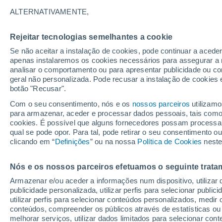
19°
ALTERNATIVAMENTE,
Rejeitar tecnologias semelhantes a cookie
Sul
Se não aceitar a instalação de cookies, pode continuar a aced
Sensação de 19°
1
-
9 km/h
apenas instalaremos os cookies necessários para assegurar a 
analisar o comportamento ou para apresentar publicidade ou co
geral não personalizada. Pode recusar a instalação de cookies 
botão "Recusar".
Última hora
Intensa virada do tempo no Centro-Sul traz al
Com o seu consentimento, nós e os
nossos parceiros
utilizamo
de temporais, vendavais e muito frio
para armazenar, aceder e processar dados pessoais, tais como a
cookies. É possível que alguns fornecedores possam processa
O Tempo 1 - 7 Dias
Atualidade
Mapas de chuva
R
qual se pode opor. Para tal, pode retirar o seu consentimento 
clicando em “
Definições
” ou na nossa
Política de Cookies
neste
Nós e os nossos parceiros efetuamos o seguinte trata
Amanhã
Domingo
S
Hoje
Armazenar e/ou aceder a informações num dispositivo, utilizar da
8 Ago.
9 Ago.
7 Ago.
publicidade personalizada, utilizar perfis para selecionar public
utilizar perfis para selecionar conteúdos personalizados, med
conteúdos, compreender os públicos através de estatísticas ou
melhorar serviços, utilizar dados limitados para selecionar cont
50%
90%