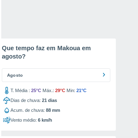
Que tempo faz em Makoua em
agosto
?
Agosto
T. Média :
25°C
Máx.:
29°C
Min:
21°C
Dias de chuva:
21
dias
Acum. de chuva:
88 mm
Vento médio:
6 km/h