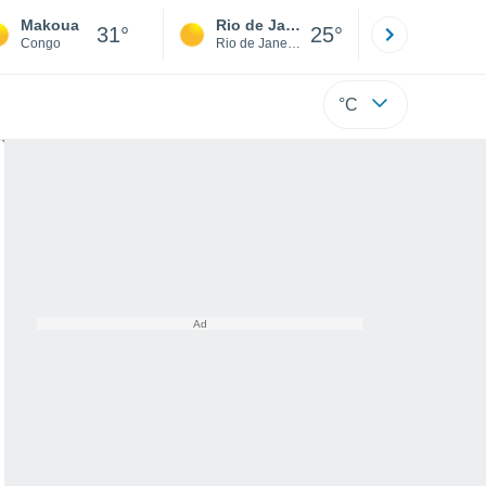
Makoua
Rio de Janeiro
São Paulo
31°
25°
Congo
Rio de Janeiro
São Paulo
°C