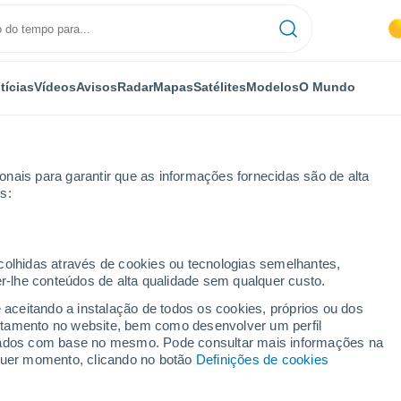
tícias
Vídeos
Avisos
Radar
Mapas
Satélites
Modelos
O Mundo
nais para garantir que as informações fornecidas são de alta
s:
ecolhidas através de cookies ou tecnologias semelhantes,
er-lhe conteúdos de alta qualidade sem qualquer custo.
koua
e aceitando a instalação de todos os cookies, próprios ou dos
rtamento no website, bem como desenvolver um perfil
...
lizados com base no mesmo. Pode consultar mais informações na
lquer momento, clicando no botão
Definições de cookies
Por horas
Calor úmido sufocante nas
próximas horas