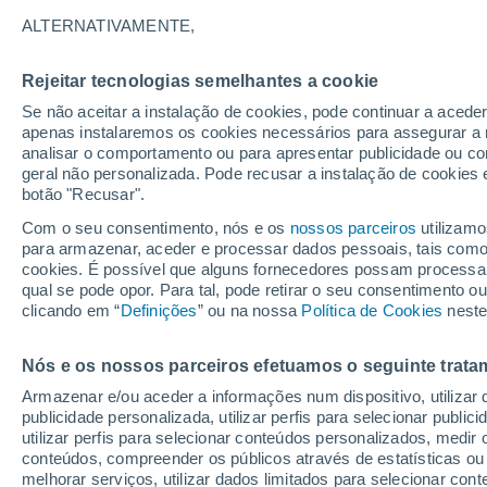
31°
ALTERNATIVAMENTE,
Rejeitar tecnologias semelhantes a cookie
UV
4 Mod
Se não aceitar a instalação de cookies, pode continuar a aced
Sensação de 34°
FPS
6-10
apenas instalaremos os cookies necessários para assegurar a 
analisar o comportamento ou para apresentar publicidade ou co
geral não personalizada. Pode recusar a instalação de cookies 
botão "Recusar".
Última hora
Chuvas e frio de inverno atingem o Sul e o
Com o seu consentimento, nós e os
nossos parceiros
utilizamo
Sudeste; confira a previsão do tempo
para armazenar, aceder e processar dados pessoais, tais como a
cookies. É possível que alguns fornecedores possam processa
O Tempo 1 - 7 Dias
Atualidade
Mapas de chuva
R
qual se pode opor. Para tal, pode retirar o seu consentimento 
clicando em “
Definições
” ou na nossa
Política de Cookies
neste
Nós e os nossos parceiros efetuamos o seguinte trata
Amanhã
Segunda
Hoje
Armazenar e/ou aceder a informações num dispositivo, utilizar da
9 Ago.
10 Ago.
8 Ago.
publicidade personalizada, utilizar perfis para selecionar public
utilizar perfis para selecionar conteúdos personalizados, med
conteúdos, compreender os públicos através de estatísticas ou
melhorar serviços, utilizar dados limitados para selecionar cont
80%
70%
80%