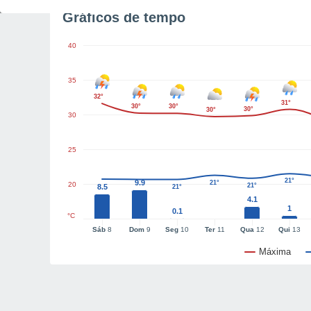
Gráficos de tempo
40
35
32°
31°
30°
30°
30°
30°
30
25
21°
9.9
21°
20
21°
8.5
21°
4.1
1
0.1
°C
Sáb
8
Dom
9
Seg
10
Ter
11
Qua
12
Qui
13
Máxima