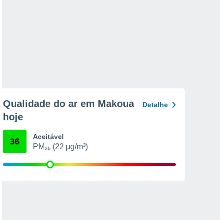
Qualidade do ar em Makoua
Detalhe
hoje
Aceitável
36
PM₂₅ (22 µg/m³)