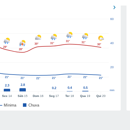
60
31°
31°
40
31°
30°
30°
29°
28°
20
21°
21°
21°
21°
21°
21°
21°
2.8
2.3
0.4
0.5
0.2
mm
Sex
14
Sáb
15
Dom
16
Seg
17
Ter
18
Qua
19
Qui
20
Mínima
Chuva