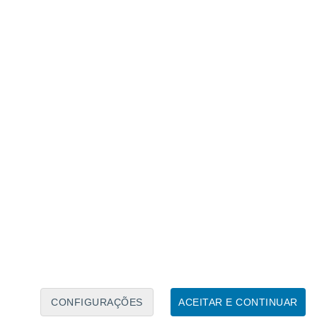
Caléndario Lunar
Seg
Ter
Qua
Qui
Sex
Sáb
Domo
8
9
10
11
12
13
14
15
16
17
18
19
20
21
CONFIGURAÇÕES
ACEITAR E CONTINUAR