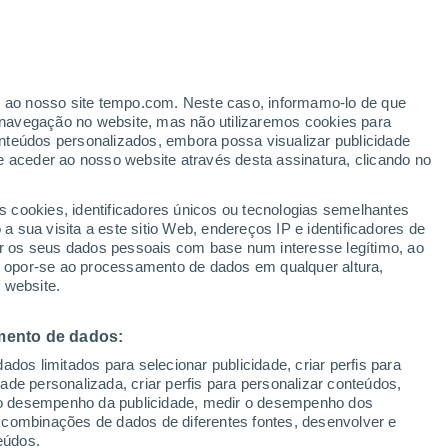
erado
er ao nosso site tempo.com. Neste caso, informamo-lo de que
navegação no website, mas não utilizaremos cookies para
nteúdos personalizados, embora possa visualizar publicidade
e aceder ao nosso website através desta assinatura, clicando no
s cookies, identificadores únicos ou tecnologias semelhantes
 sua visita a este sitio Web, endereços IP e identificadores de
r os seus dados pessoais com base num interesse legítimo, ao
adar de Chuva
Satélites
Modelos
ou opor-se ao processamento de dados em qualquer altura,
 website.
mento de dados:
Terça
Quarta
Quinta
Sexta
dos limitados para selecionar publicidade, criar perfis para
11 Ago.
12 Ago.
13 Ago.
14 Ago.
idade personalizada, criar perfis para personalizar conteúdos,
ir o desempenho da publicidade, medir o desempenho dos
 combinações de dados de diferentes fontes, desenvolver e
eúdos.
70%
80%
70%