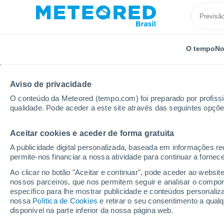
O tempo
No
Aviso de privacidade
O conteúdo da Meteored (tempo.com) foi preparado por profissio
qualidade. Pode aceder a este site através das seguintes opçõe
Aceitar cookies e aceder de forma gratuita
Início
Congo
Makoua
A publicidade digital personalizada, baseada em informações r
permite-nos financiar a nossa atividade para continuar a fornec
Previsão do tempo Ma
Ao clicar no botão "Aceitar e continuar", pode aceder ao websit
nossos parceiros, que nos permitem seguir e analisar o compo
15:29
Sábado
específico para lhe mostrar publicidade e conteúdos persona
nossa
Política de Cookies
e retirar o seu consentimento a qua
disponível na parte inferior da nossa página web.
Céu Claro