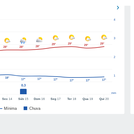
4
3
29°
29°
29°
29°
28°
28°
28°
2
1
18°
17°
17°
17°
17°
17°
17°
0.3
mm
Sex
14
Sáb
15
Dom
16
Seg
17
Ter
18
Qua
19
Qui
20
Mínima
Chuva