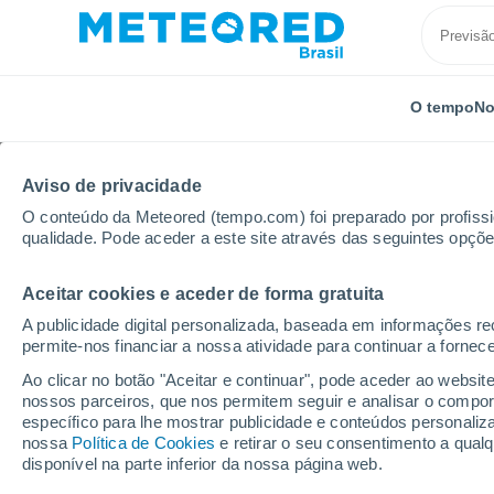
O tempo
No
Aviso de privacidade
O conteúdo da Meteored (tempo.com) foi preparado por profissio
qualidade. Pode aceder a este site através das seguintes opçõe
Aceitar cookies e aceder de forma gratuita
Início
Congo
Djambala
A publicidade digital personalizada, baseada em informações r
permite-nos financiar a nossa atividade para continuar a fornec
Previsão do tempo Dja
Ao clicar no botão "Aceitar e continuar", pode aceder ao websit
nossos parceiros, que nos permitem seguir e analisar o compo
13:17
Sábado
específico para lhe mostrar publicidade e conteúdos persona
nossa
Política de Cookies
e retirar o seu consentimento a qua
disponível na parte inferior da nossa página web.
Parcialmente nublado