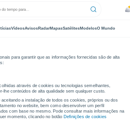
tícias
Vídeos
Avisos
Radar
Mapas
Satélites
Modelos
O Mundo
nais para garantir que as informações fornecidas são de alta
s:
ecolhidas através de cookies ou tecnologias semelhantes,
er-lhe conteúdos de alta qualidade sem qualquer custo.
mbala
e aceitando a instalação de todos os cookies, próprios ou dos
rtamento no website, bem como desenvolver um perfil
...
lizados com base no mesmo. Pode consultar mais informações na
lquer momento, clicando no botão
Definições de cookies
Por horas
Céu nublado para as próximas
horas