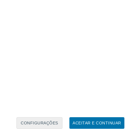
Caléndario Lunar
Seg
Ter
Qua
Qui
Sex
Sáb
Domo
8
9
10
11
12
13
14
15
16
17
18
19
20
21
CONFIGURAÇÕES
ACEITAR E CONTINUAR