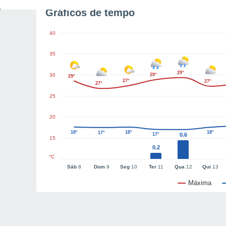
Gráficos de tempo
40
35
29°
30
29°
29°
27°
27°
27°
25
20
18°
18°
18°
17°
17°
0.6
15
0.2
°C
Sáb
8
Dom
9
Seg
10
Ter
11
Qua
12
Qui
13
Máxima