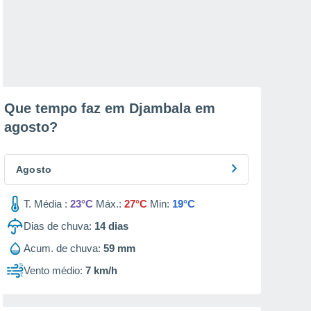
Que tempo faz em Djambala em
agosto
?
Agosto
T. Média :
23°C
Máx.:
27°C
Min:
19°C
Dias de chuva:
14
dias
Acum. de chuva:
59 mm
Vento médio:
7 km/h