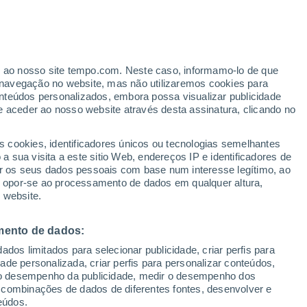
er ao nosso site tempo.com. Neste caso, informamo-lo de que
navegação no website, mas não utilizaremos cookies para
nteúdos personalizados, embora possa visualizar publicidade
e aceder ao nosso website através desta assinatura, clicando no
s cookies, identificadores únicos ou tecnologias semelhantes
 sua visita a este sitio Web, endereços IP e identificadores de
r os seus dados pessoais com base num interesse legítimo, ao
Radar de Chuva
Satélites
Modelos
ou opor-se ao processamento de dados em qualquer altura,
 website.
mento de dados:
Terça
Quarta
Quinta
Sexta
dos limitados para selecionar publicidade, criar perfis para
11 Ago.
12 Ago.
13 Ago.
14 Ago.
idade personalizada, criar perfis para personalizar conteúdos,
ir o desempenho da publicidade, medir o desempenho dos
 combinações de dados de diferentes fontes, desenvolver e
eúdos.
50%
80%