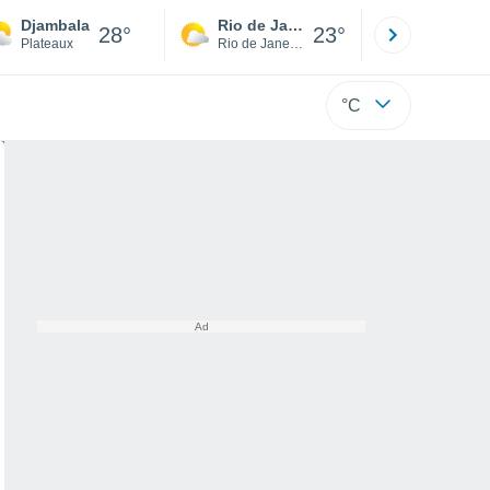
Djambala
Rio de Janeiro
São Paulo
28°
23°
Plateaux
Rio de Janeiro
São Paulo
°C