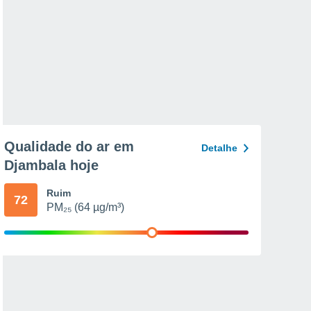
Qualidade do ar em
Detalhe
Djambala hoje
Ruim
72
PM₂₅ (64 µg/m³)