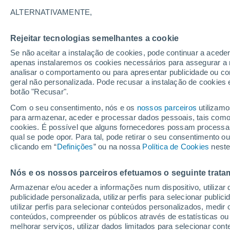
28°
ALTERNATIVAMENTE,
Rejeitar tecnologias semelhantes a cookie
UV
7 Alto
Se não aceitar a instalação de cookies, pode continuar a aced
Sensação de 29°
FPS
15-25
apenas instalaremos os cookies necessários para assegurar a 
analisar o comportamento ou para apresentar publicidade ou co
geral não personalizada. Pode recusar a instalação de cookies 
botão "Recusar".
Última hora
Chuvas e frio de inverno atingem o Sul e o
Com o seu consentimento, nós e os
nossos parceiros
utilizamo
Sudeste; confira a previsão do tempo
para armazenar, aceder e processar dados pessoais, tais como a
cookies. É possível que alguns fornecedores possam processa
O Tempo 1 - 7 Dias
Atualidade
Mapas de nuvens
qual se pode opor. Para tal, pode retirar o seu consentimento 
clicando em “
Definições
” ou na nossa
Política de Cookies
neste
Nós e os nossos parceiros efetuamos o seguinte trata
Amanhã
Segunda
Hoje
Armazenar e/ou aceder a informações num dispositivo, utilizar da
9 Ago.
10 Ago.
8 Ago.
publicidade personalizada, utilizar perfis para selecionar public
utilizar perfis para selecionar conteúdos personalizados, med
conteúdos, compreender os públicos através de estatísticas ou
melhorar serviços, utilizar dados limitados para selecionar cont