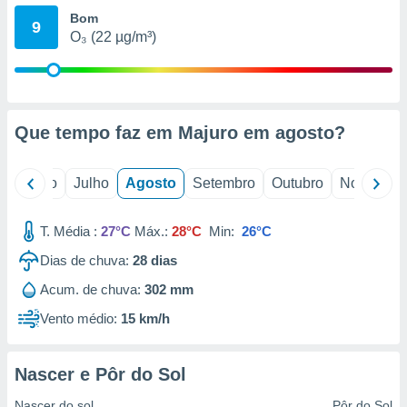
conteúdos.
Bom
9
O₃ (22 µg/m³)
ção
ão através
de
,
Que tempo faz em Majuro em
agosto
?
 e
dos,
o
Junho
Julho
Agosto
Setembro
Outubro
Novembro
publicidade
s, estudos
a e
T. Média :
27°C
Máx.:
28°C
Min:
26°C
mento de
Dias de chuva:
28
dias
ossos 1199
Acum. de chuva:
302 mm
eiros
Vento médio:
15 km/h
Nascer e Pôr do Sol
Nascer do sol
Pôr do Sol