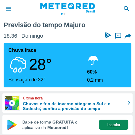
Previsão do tempo Majuro
de
18:36
Domingo
...
 da
tempo.com)
Chuva fraca
do por
28°
is para
e as
 fornecidas
60%
 qualidade.
Sensação de 32°
0.2 mm
r a este
s das
opções:
Última hora
Chuvas e frio de inverno atingem o Sul e o
ookies e
Sudeste; confira a previsão do tempo
 forma
Baixe de forma
GRATUITA
o
Instalar
e digital
aplicativo da
Meteored!
da,