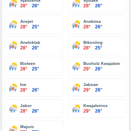
Ajaltokrok
Ajiltake
28°
26°
28°
26°
Anejet
Anekirea
28°
25°
28°
26°
Aneloklab
Bikoniing
28°
26°
28°
25°
Bioleen
Bucholz Kwajalein
28°
25°
29°
26°
Ine
Jaboan
28°
26°
29°
26°
Jabor
Kwajaleinns
28°
26°
29°
26°
Majuro