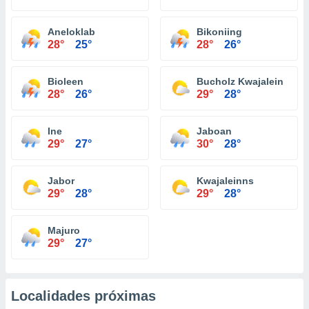
Aneloklab
Bikoniing
28°
25°
28°
26°
Bioleen
Bucholz Kwajalein
28°
26°
29°
28°
Ine
Jaboan
29°
27°
30°
28°
Jabor
Kwajaleinns
29°
28°
29°
28°
Majuro
29°
27°
Localidades próximas