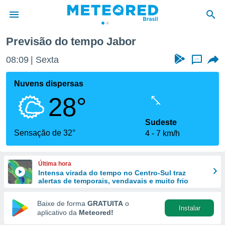
Previsão do tempo Jabor
de
08:09
Sexta
...
 da
tempo.com)
Nuvens dispersas
do por
28°
is para
e as
 fornecidas
Sudeste
 qualidade.
Sensação de 32°
4
7 km/h
r a este
s das
opções:
Última hora
Intensa virada do tempo no Centro-Sul traz
ookies e
alertas de temporais, vendavais e muito frio
 forma
Baixe de forma
GRATUITA
o
Instalar
e digital
aplicativo da
Meteored!
da,