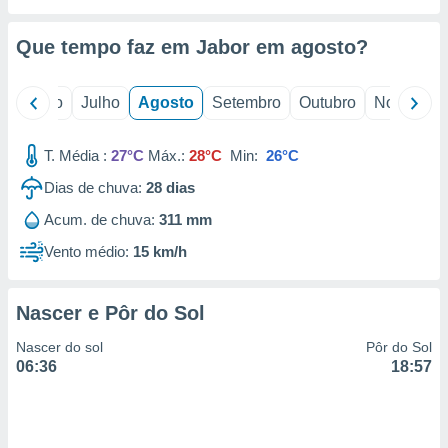
conteúdos.
Que tempo faz em Jabor em
agosto
?
ção
ão através
o
Junho
Julho
Agosto
Setembro
Outubro
Novembro
de
,
 e
T. Média :
27°C
Máx.:
28°C
Min:
26°C
dos,
Dias de chuva:
28
dias
publicidade
Acum. de chuva:
311 mm
s, estudos
a e
Vento médio:
15 km/h
mento de
Nascer e Pôr do Sol
ossos 1199
eiros
Nascer do sol
Pôr do Sol
06:36
18:57