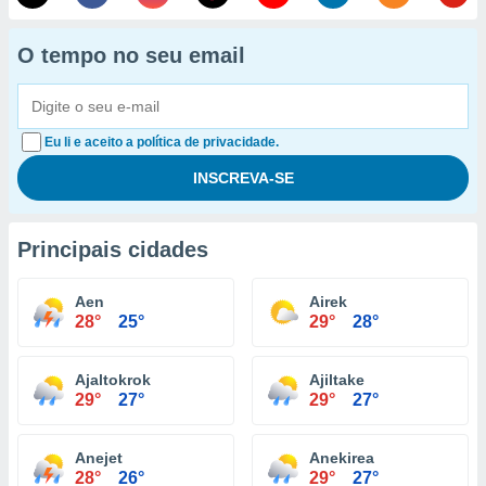
O tempo no seu email
Eu li e aceito a política de privacidade.
Principais cidades
Aen
Airek
28°
25°
29°
28°
Ajaltokrok
Ajiltake
29°
27°
29°
27°
Anejet
Anekirea
28°
26°
29°
27°