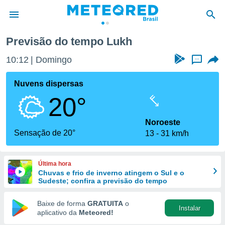
Previsão do tempo Lukh
de
10:12
Domingo
...
 da
tempo.com)
Nuvens dispersas
do por
20°
is para
e as
 fornecidas
Noroeste
 qualidade.
Sensação de 20°
13
31 km/h
r a este
s das
opções:
Última hora
Chuvas e frio de inverno atingem o Sul e o
ookies e
Sudeste; confira a previsão do tempo
 forma
Baixe de forma
GRATUITA
o
Instalar
e digital
aplicativo da
Meteored!
da,