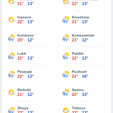
21°
13°
22°
13°
Ivanovo
Kineshma
22°
13°
21°
13°
Kolshevo
Komsomolsk
20°
12°
21°
12°
Lukh
Palekh
22°
13°
22°
13°
Pestyaki
Puchezh
22°
13°
22°
16°
Rodniki
Savino
21°
12°
22°
13°
Shuya
Teikovo
22°
13°
22°
13°