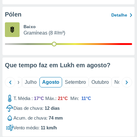
conteúdos.
Pólen
Detalhe
ção
Baixo
ão através
Gramíneas (8 #/m³)
de
,
 e
dos,
publicidade
Que tempo faz em Lukh em
agosto
?
s, estudos
a e
mento de
o
Junho
Julho
Agosto
Setembro
Outubro
Novembro
ossos 1199
T. Média :
17°C
Máx.:
21°C
Min:
11°C
eiros
Dias de chuva:
12
dias
Acum. de chuva:
74 mm
Vento médio:
11 km/h