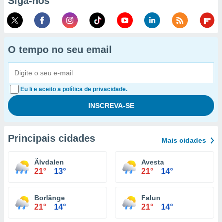
Siga-nos
O tempo no seu email
Eu li e aceito a política de privacidade.
Principais cidades
Mais cidades
Älvdalen
Avesta
21°
13°
21°
14°
Borlänge
Falun
21°
14°
21°
14°