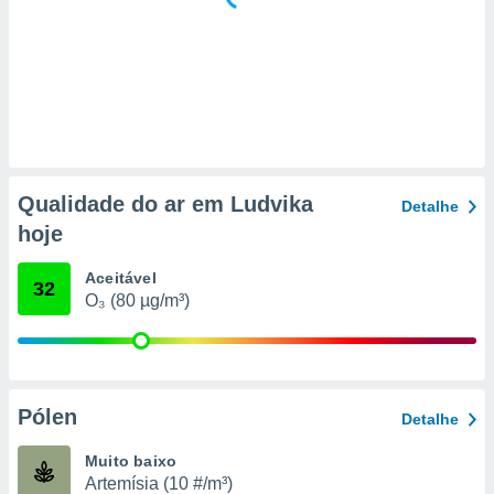
 para
a, utilizar
selecionar
a, criar
personalizar
tilizar
selecionar
Qualidade do ar em Ludvika
Detalhe
dos, medir
hoje
nho da
, medir o
Aceitável
o dos
32
O₃ (80 µg/m³)
r os
ravés de
s ou
s de dados
es fontes,
Pólen
Detalhe
 e melhorar
ilizar dados
Muito baixo
ara
Artemísia (10 #/m³)