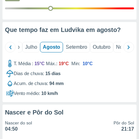
conteúdos.
ção
ão através
Que tempo faz em Ludvika em
agosto
?
de
,
 e
o
Junho
Julho
Agosto
Setembro
Outubro
Novembro
dos,
publicidade
T. Média :
15°C
Máx.:
19°C
Min:
10°C
s, estudos
Dias de chuva:
15
dias
a e
mento de
Acum. de chuva:
94 mm
Vento médio:
10 km/h
ossos 1199
eiros
Nascer e Pôr do Sol
Nascer do sol
Pôr do Sol
04:50
21:17