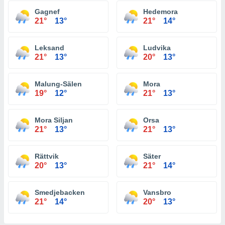
Gagnef
Hedemora
21°
13°
21°
14°
Leksand
Ludvika
21°
13°
20°
13°
Malung-Sälen
Mora
19°
12°
21°
13°
Mora Siljan
Orsa
21°
13°
21°
13°
Rättvik
Säter
20°
13°
21°
14°
Smedjebacken
Vansbro
21°
14°
20°
13°