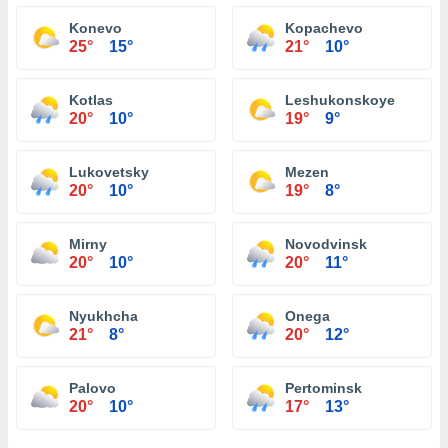
Konevo
Kopachevo
25°
15°
21°
10°
Kotlas
Leshukonskoye
20°
10°
19°
9°
Lukovetsky
Mezen
20°
10°
19°
8°
Mirny
Novodvinsk
20°
10°
20°
11°
Nyukhcha
Onega
21°
8°
20°
12°
Palovo
Pertominsk
20°
10°
17°
13°