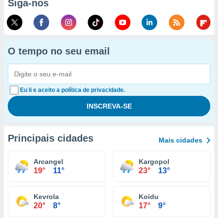
Siga-nos
O tempo no seu email
Eu li e aceito a política de privacidade.
Principais cidades
Mais cidades
Arcangel
Kargopol
19°
11°
23°
13°
Kevrola
Koidu
20°
8°
17°
9°