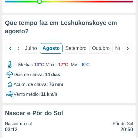
conteúdos.
ção
Que tempo faz em Leshukonskoye em
ão através
agosto
?
de
,
 e
o
Junho
Julho
Agosto
Setembro
Outubro
Novembro
dos,
publicidade
T. Média :
13°C
Máx.:
17°C
Min:
8°C
s, estudos
Dias de chuva:
14
dias
a e
mento de
Acum. de chuva:
76 mm
Vento médio:
11 km/h
ossos 1199
eiros
Nascer e Pôr do Sol
Nascer do sol
Pôr do Sol
03:12
20:50