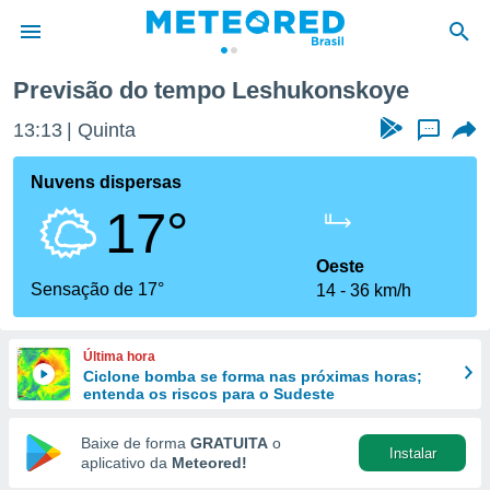
Previsão do tempo Leshukonskoye
de
13:13
Quinta
...
 da
tempo.com)
Nuvens dispersas
do por
17°
is para
e as
 fornecidas
Oeste
 qualidade.
Sensação de 17°
14
36 km/h
r a este
s das
opções:
Última hora
Ciclone bomba se forma nas próximas horas;
ookies e
entenda os riscos para o Sudeste
 forma
Baixe de forma
GRATUITA
o
Instalar
e digital
aplicativo da
Meteored!
da,