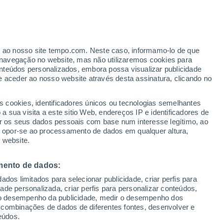
er ao nosso site tempo.com. Neste caso, informamo-lo de que
navegação no website, mas não utilizaremos cookies para
nteúdos personalizados, embora possa visualizar publicidade
e aceder ao nosso website através desta assinatura, clicando no
s cookies, identificadores únicos ou tecnologias semelhantes
 sua visita a este sitio Web, endereços IP e identificadores de
r os seus dados pessoais com base num interesse legítimo, ao
adar de Chuva
Satélites
Modelos
ou opor-se ao processamento de dados em qualquer altura,
 website.
mento de dados:
egunda
Terça
Quarta
Quinta
dos limitados para selecionar publicidade, criar perfis para
10 Ago.
11 Ago.
12 Ago.
13 Ago.
idade personalizada, criar perfis para personalizar conteúdos,
ir o desempenho da publicidade, medir o desempenho dos
 combinações de dados de diferentes fontes, desenvolver e
eúdos.
70%
80%