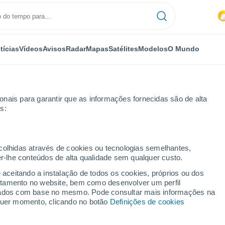
tícias
Vídeos
Avisos
Radar
Mapas
Satélites
Modelos
O Mundo
nais para garantir que as informações fornecidas são de alta
s:
yette
ecolhidas através de cookies ou tecnologias semelhantes,
er-lhe conteúdos de alta qualidade sem qualquer custo.
yette - KY
e aceitando a instalação de todos os cookies, próprios ou dos
rtamento no website, bem como desenvolver um perfil
...
lizados com base no mesmo. Pode consultar mais informações na
lquer momento, clicando no botão
Definições de cookies
Por horas
Calor úmido sufocante nas
próximas horas