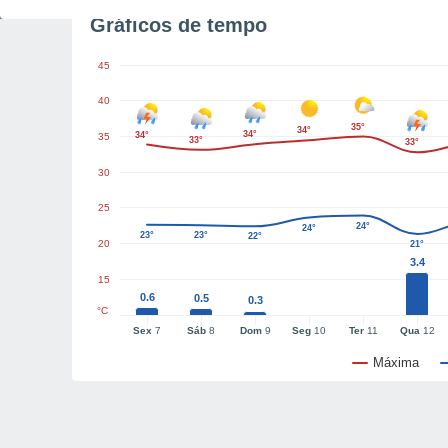
Gráficos de tempo
45
40
35°
34°
34°
34°
35
33°
33°
30
25
24°
24°
23°
23°
22°
20
21°
3.4
15
0.6
0.5
0.3
°C
Sex
7
Sáb
8
Dom
9
Seg
10
Ter
11
Qua
12
Máxima