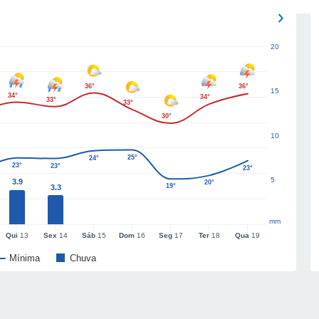
20
36°
36°
15
34°
34°
33°
33°
30°
10
25°
24°
23°
23°
23°
5
3.9
20°
19°
3.3
mm
Qui
13
Sex
14
Sáb
15
Dom
16
Seg
17
Ter
18
Qua
19
Mínima
Chuva