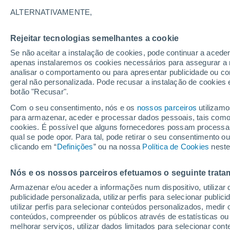
33°
ALTERNATIVAMENTE,
Rejeitar tecnologias semelhantes a cookie
UV
6 Alto
Se não aceitar a instalação de cookies, pode continuar a aced
Sensação de 36°
FPS
15-25
apenas instalaremos os cookies necessários para assegurar a 
analisar o comportamento ou para apresentar publicidade ou co
geral não personalizada. Pode recusar a instalação de cookies 
botão "Recusar".
Última hora
Chuva de mais de 100 mm, tempestades e
Com o seu consentimento, nós e os
nossos parceiros
utilizamo
vendavais ainda ameaçam o Sul
para armazenar, aceder e processar dados pessoais, tais como a
cookies. É possível que alguns fornecedores possam processa
O Tempo 1 - 7 Dias
Atualidade
Mapas de chuva
R
qual se pode opor. Para tal, pode retirar o seu consentimento 
clicando em “
Definições
” ou na nossa
Política de Cookies
neste
Nós e os nossos parceiros efetuamos o seguinte trata
Amanhã
Domingo
S
Hoje
Armazenar e/ou aceder a informações num dispositivo, utilizar da
8 Ago.
9 Ago.
7 Ago.
publicidade personalizada, utilizar perfis para selecionar public
utilizar perfis para selecionar conteúdos personalizados, med
conteúdos, compreender os públicos através de estatísticas ou
melhorar serviços, utilizar dados limitados para selecionar cont
60%
40%
50%