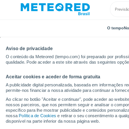
O tempo
No
Aviso de privacidade
O conteúdo da Meteored (tempo.com) foi preparado por profissio
qualidade. Pode aceder a este site através das seguintes opçõe
Aceitar cookies e aceder de forma gratuita
Início
Estados Unidos
Estado de Kentucky
Lafa
A publicidade digital personalizada, baseada em informações r
permite-nos financiar a nossa atividade para continuar a fornec
Previsão do tempo Lafa
Ao clicar no botão "Aceitar e continuar", pode aceder ao websit
nossos parceiros, que nos permitem seguir e analisar o compo
14:46
Sexta
específico para lhe mostrar publicidade e conteúdos persona
nossa
Política de Cookies
e retirar o seu consentimento a qua
disponível na parte inferior da nossa página web.
Nuvens dispersas