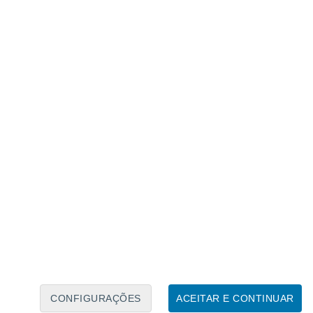
Caléndario Lunar
Seg
Ter
Qua
Qui
Sex
Sáb
Domo
7
8
9
10
11
12
13
14
15
16
17
18
19
20
CONFIGURAÇÕES
ACEITAR E CONTINUAR