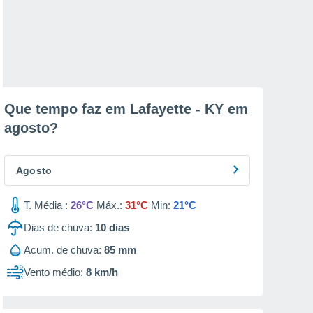
Que tempo faz em Lafayette - KY em
agosto
?
Agosto
T. Média :
26°C
Máx.:
31°C
Min:
21°C
Dias de chuva:
10
dias
Acum. de chuva:
85 mm
Vento médio:
8 km/h