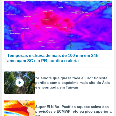
Temporais e chuva de mais de 100 mm em 24h
ameaçam SC e o PR; confira o alerta
"A árvore que quase toca a lua": floresta
perdida com o espécime mais alto da Ásia
é encontrada em Taiwan
Super El Niño: Pacífico aquece acima das
previsões e ECMWF reforça pico superior a