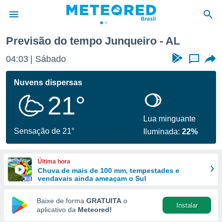
Previsão do tempo Junqueiro - AL
de
04:03
Sábado
...
 da
tempo.com)
Nuvens dispersas
do por
21°
is para
e as
 fornecidas
Lua minguante
 qualidade.
Sensação de 21°
Iluminada:
22%
r a este
s das
opções:
Última hora
Chuva de mais de 100 mm, tempestades e
ookies e
vendavais ainda ameaçam o Sul
 forma
Baixe de forma
GRATUITA
o
Instalar
e digital
aplicativo da
Meteored!
da,