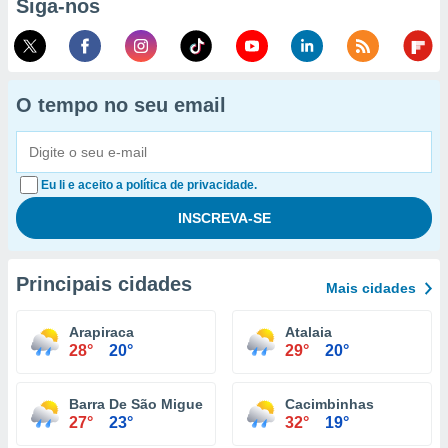
Siga-nos
O tempo no seu email
Eu li e aceito a política de privacidade.
Principais cidades
Mais cidades
Arapiraca
Atalaia
28°
20°
29°
20°
Barra De São Miguel
Cacimbinhas
27°
23°
32°
19°