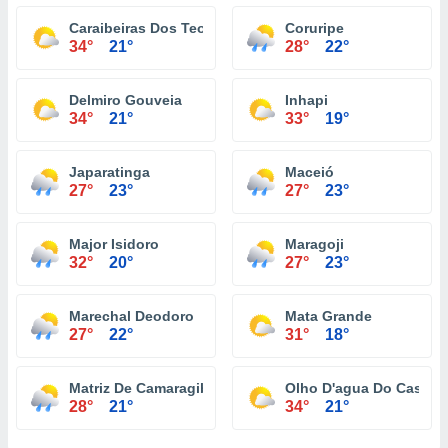
Caraibeiras Dos Teodósios
Coruripe
34°
21°
28°
22°
Delmiro Gouveia
Inhapi
34°
21°
33°
19°
Japaratinga
Maceió
27°
23°
27°
23°
Major Isidoro
Maragoji
32°
20°
27°
23°
Marechal Deodoro
Mata Grande
27°
22°
31°
18°
Matriz De Camaragibe
Olho D'agua Do Casado
28°
21°
34°
21°