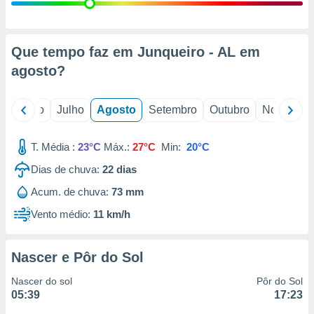
conteúdos.
ção
Que tempo faz em Junqueiro - AL em
ão através
agosto
?
de
,
 e
o
Junho
Julho
Agosto
Setembro
Outubro
Novembro
dos,
publicidade
T. Média :
23°C
Máx.:
27°C
Min:
20°C
s, estudos
Dias de chuva:
22
dias
a e
mento de
Acum. de chuva:
73 mm
Vento médio:
11 km/h
ossos 1199
eiros
Nascer e Pôr do Sol
Nascer do sol
Pôr do Sol
05:39
17:23