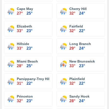
Cape May
Cherry Hill
27°
25°
32°
24°
Elizabeth
Fairfield
33°
23°
32°
22°
Hillside
Long Branch
33°
23°
29°
24°
Miami Beach
New Brunswick
28°
25°
33°
23°
Parsippany-Troy Hills
Plainfield
31°
22°
32°
22°
Princeton
Sandy Hook
32°
23°
28°
24°