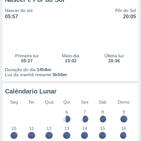
Nascer do sol
Pôr do Sol
05:57
20:05
Primeira luz
Meio-dia
Última luz
05:27
13:02
20:36
Duração do dia
14h8m
Luz da manhã restante
5h54m
Caléndario Lunar
Seg
Ter
Qua
Qui
Sex
Sáb
Domo
6
7
8
9
10
11
12
13
14
15
16