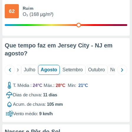
conteúdos.
Ruim
62
O₃ (168 µg/m³)
ção
ão através
de
,
 e
Que tempo faz em Jersey City - NJ em
agosto
?
dos,
publicidade
s, estudos
o
Junho
Julho
Agosto
Setembro
Outubro
Novembro
a e
mento de
T. Média :
24°C
Máx.:
28°C
Min:
21°C
ossos 1199
Dias de chuva:
11
dias
eiros
Acum. de chuva:
105 mm
Vento médio:
9 km/h
Nascer e Pôr do Sol