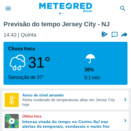
Previsão do tempo Jersey City - NJ
de
14:42
Quinta
...
 da
tempo.com)
Chuva fraca
do por
31°
is para
e as
 fornecidas
30%
 qualidade.
Sensação de 37°
0.1 mm
r a este
s das
opções:
Aviso de nível amarelo
Alerta moderado de temperaturas altas em Jersey City
ookies e
hoje
 forma
Última hora
e digital
Intensa virada do tempo no Centro-Sul traz
alertas de temporais, vendavais e muito frio
da,