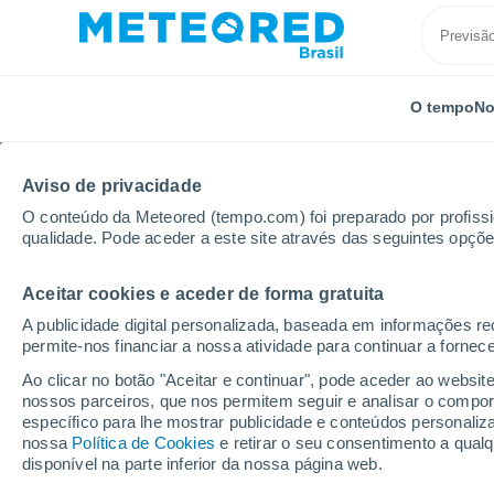
O tempo
No
Aviso de privacidade
O conteúdo da Meteored (tempo.com) foi preparado por profissio
qualidade. Pode aceder a este site através das seguintes opçõe
Aceitar cookies e aceder de forma gratuita
Início
Estados Unidos
Nova Jérsei
Parsippany-T
A publicidade digital personalizada, baseada em informações r
permite-nos financiar a nossa atividade para continuar a fornec
Previsão do tempo Pars
Ao clicar no botão "Aceitar e continuar", pode aceder ao websit
nossos parceiros, que nos permitem seguir e analisar o compo
10:27
Sexta
específico para lhe mostrar publicidade e conteúdos persona
nossa
Política de Cookies
e retirar o seu consentimento a qua
disponível na parte inferior da nossa página web.
Céu Claro