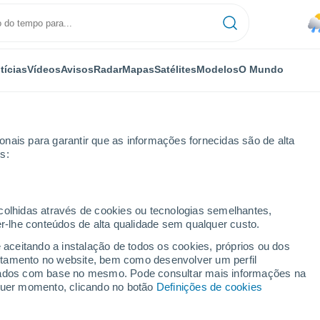
tícias
Vídeos
Avisos
Radar
Mapas
Satélites
Modelos
O Mundo
nais para garantir que as informações fornecidas são de alta
s:
roy Hills
ecolhidas através de cookies ou tecnologias semelhantes,
er-lhe conteúdos de alta qualidade sem qualquer custo.
ippany-Troy Hills - NJ
e aceitando a instalação de todos os cookies, próprios ou dos
rtamento no website, bem como desenvolver um perfil
...
lizados com base no mesmo. Pode consultar mais informações na
lquer momento, clicando no botão
Definições de cookies
Por horas
Calor úmido sufocante nas
próximas horas