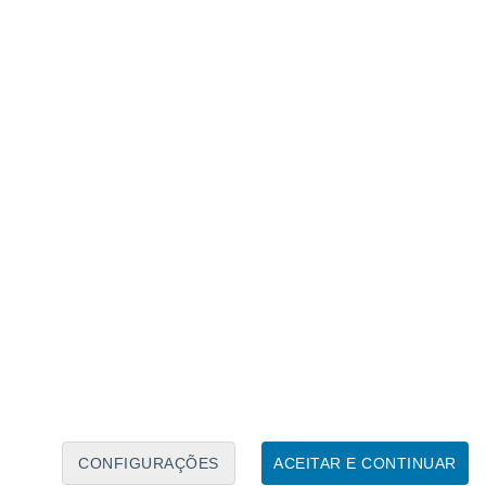
Caléndario Lunar
Seg
Ter
Qua
Qui
Sex
Sáb
Domo
7
8
9
10
11
12
13
14
15
16
17
18
19
20
CONFIGURAÇÕES
ACEITAR E CONTINUAR