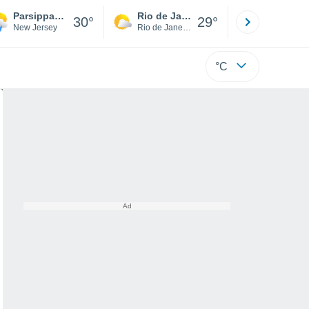
Parsippany-Troy Hills
Rio de Janeiro
São Paulo
30°
29°
New Jersey
Rio de Janeiro
São Paulo
°C