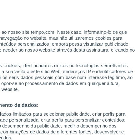
Aviso de nível amarelo
Alerta moderado de temperaturas
altas em Parsippany-Troy Hills hoje
erado
er ao nosso site tempo.com. Neste caso, informamo-lo de que
navegação no website, mas não utilizaremos cookies para
nteúdos personalizados, embora possa visualizar publicidade
e aceder ao nosso website através desta assinatura, clicando no
ertas
s cookies, identificadores únicos ou tecnologias semelhantes
 sua visita a este sitio Web, endereços IP e identificadores de
r os seus dados pessoais com base num interesse legítimo, ao
ura
Radar de Chuva
Satélites
Modelos
ou opor-se ao processamento de dados em qualquer altura,
 website.
mento de dados:
egunda
Terça
Quarta
Quinta
dos limitados para selecionar publicidade, criar perfis para
10 Ago.
11 Ago.
12 Ago.
13 Ago.
idade personalizada, criar perfis para personalizar conteúdos,
ir o desempenho da publicidade, medir o desempenho dos
 combinações de dados de diferentes fontes, desenvolver e
eúdos.
90%