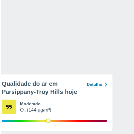
Qualidade do ar em
Detalhe
Parsippany-Troy Hills hoje
Moderado
55
O₃ (144 µg/m³)