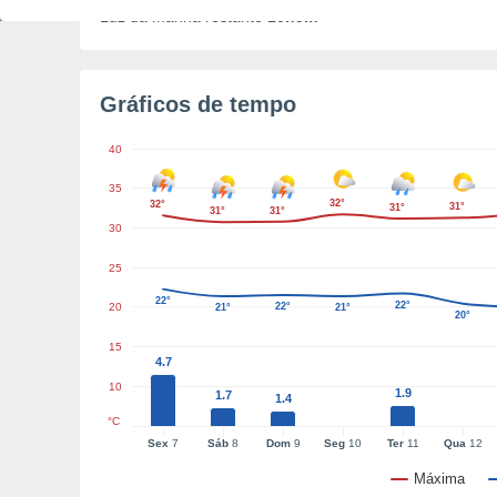
Luz da manhã restante
10h9m
Gráficos de tempo
40
35
32°
32°
31°
31°
31°
31°
30
25
22°
22°
20
22°
21°
21°
20°
15
4.7
10
1.9
1.7
1.4
°C
Sex
7
Sáb
8
Dom
9
Seg
10
Ter
11
Qua
12
Máxima