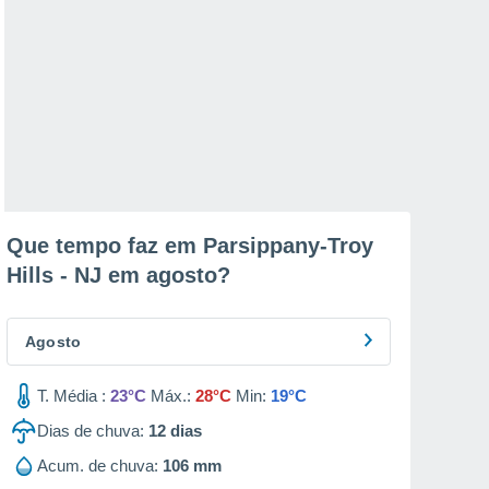
Que tempo faz em Parsippany-Troy
Hills - NJ em
agosto
?
Agosto
T. Média :
23°C
Máx.:
28°C
Min:
19°C
Dias de chuva:
12
dias
Acum. de chuva:
106 mm