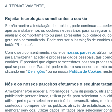
29°
ALTERNATIVAMENTE,
Rejeitar tecnologias semelhantes a cookie
UV
4 Mod
Se não aceitar a instalação de cookies, pode continuar a aced
Sensação de 32°
FPS
6-10
apenas instalaremos os cookies necessários para assegurar a 
analisar o comportamento ou para apresentar publicidade ou co
geral não personalizada. Pode recusar a instalação de cookies 
botão "Recusar".
Última hora
Intensa virada do tempo no Centro-Sul traz al
Com o seu consentimento, nós e os
nossos parceiros
utilizamo
de temporais, vendavais e muito frio
para armazenar, aceder e processar dados pessoais, tais como a
cookies. É possível que alguns fornecedores possam processa
O Tempo 1 - 7 Dias
Atualidade
Mapas de temperat
qual se pode opor. Para tal, pode retirar o seu consentimento 
clicando em “
Definições
” ou na nossa
Política de Cookies
neste
Nós e os nossos parceiros efetuamos o seguinte trata
Amanhã
Domingo
S
Hoje
Armazenar e/ou aceder a informações num dispositivo, utilizar da
8 Ago.
9 Ago.
7 Ago.
publicidade personalizada, utilizar perfis para selecionar public
utilizar perfis para selecionar conteúdos personalizados, med
conteúdos, compreender os públicos através de estatísticas ou
melhorar serviços, utilizar dados limitados para selecionar cont
70%
50%
80%