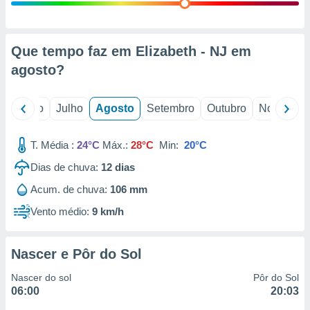
conteúdos.
ção
Que tempo faz em Elizabeth - NJ em
ão através
agosto
?
de
,
 e
o
Junho
Julho
Agosto
Setembro
Outubro
Novembro
dos,
publicidade
T. Média :
24°C
Máx.:
28°C
Min:
20°C
s, estudos
Dias de chuva:
12
dias
a e
mento de
Acum. de chuva:
106 mm
Vento médio:
9 km/h
ossos 1199
eiros
Nascer e Pôr do Sol
Nascer do sol
Pôr do Sol
06:00
20:03