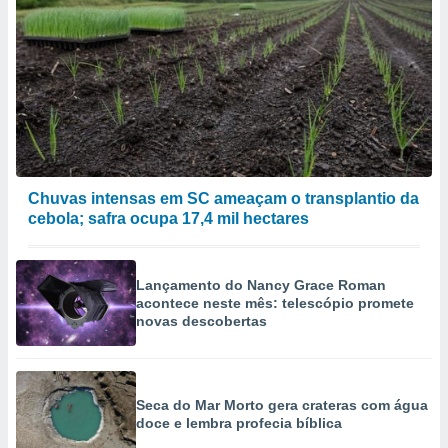
Chuvas intensas em SC ameaçam o transplantio da
cebola; safra ocupa 17,4 mil hectares
Lançamento do Nancy Grace Roman
acontece neste mês: telescópio promete
novas descobertas
Seca do Mar Morto gera crateras com água
doce e lembra profecia bíblica