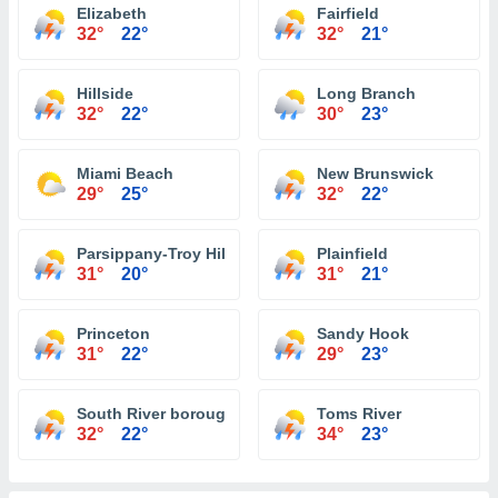
Elizabeth
Fairfield
32°
22°
32°
21°
Hillside
Long Branch
32°
22°
30°
23°
Miami Beach
New Brunswick
29°
25°
32°
22°
Parsippany-Troy Hills
Plainfield
31°
20°
31°
21°
Princeton
Sandy Hook
31°
22°
29°
23°
South River borough
Toms River
32°
22°
34°
23°