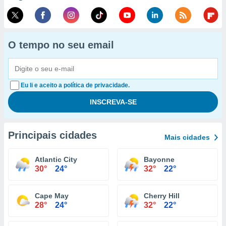
O tempo no seu email
Eu li e aceito a política de privacidade.
Principais cidades
Mais cidades
Atlantic City
Bayonne
30°
24°
32°
22°
Cape May
Cherry Hill
28°
24°
32°
22°