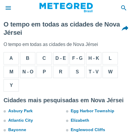
O tempo em todas as cidades de Nova
Jérsei
de
 da
O tempo em todas as cidades de Nova Jérsei
tempo.com)
do por
A
B
C
D - E
F - G
H - K
L
is para
e as
 fornecidas
M
N - O
P
R
S
T - V
W
 qualidade.
r a este
Y
s das
opções:
Cidades mais pesquisadas em Nova Jérsei
ookies e
 forma
Asbury Park
Egg Harbor Township
Atlantic City
Elizabeth
e digital
da,
Bayonne
Englewood Cliffs