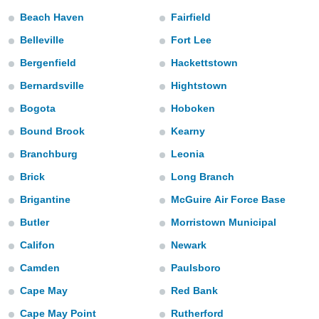
m
Beach Haven
Fairfield
 recolhidas
cookies ou
Belleville
Fort Lee
, permite-
Bergenfield
Hackettstown
ar a nossa
ara
Bernardsville
Hightstown
ACEITAR
 fornecer-
E
Bogota
Hoboken
os de alta
CONTINUAR
sem
Bound Brook
Kearny
sto.
CONFIGURAÇÕES
Branchburg
Leonia
o botão
ontinuar",
Brick
Long Branch
r ao
Brigantine
McGuire Air Force Base
itando a
de todos os
Butler
Morristown Municipal
óprios ou
parceiros,
Califon
Newark
rmitem
Camden
Paulsboro
lisar o
nto no
Cape May
Red Bank
em como
 um perfil
Cape May Point
Rutherford