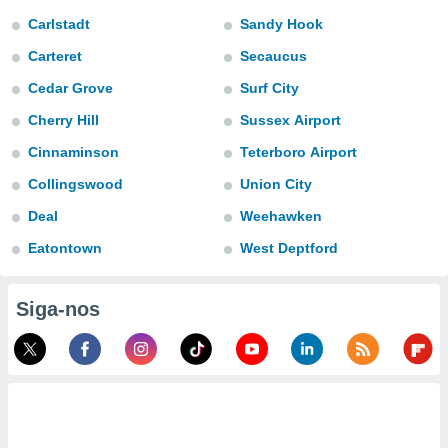
para lhe
Carlstadt
Sandy Hook
licidade e
Carteret
Secaucus
ados com
esmo. Pode
Cedar Grove
Surf City
ais
Cherry Hill
Sussex Airport
s na nossa
 Cookies
e
Cinnaminson
Teterboro Airport
u
nto a
Collingswood
Union City
omento,
 botão
Deal
Weehawken
de cookies
Eatontown
West Deptford
na parte
nossa
.
Siga-nos
IVAMENTE,
as
tes a