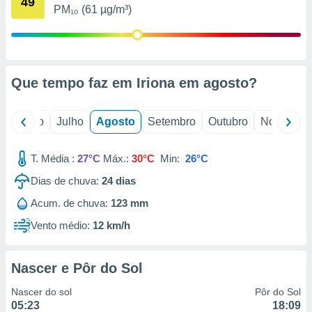
49
conteúdos.
PM₁₀ (61 µg/m³)
ção
ão através
de
Que tempo faz em Iriona em
agosto
?
,
 e
o
Junho
Julho
Agosto
Setembro
Outubro
Novembro
dos,
publicidade
s, estudos
T. Média :
27°C
Máx.:
30°C
Min:
26°C
a e
Dias de chuva:
24
dias
mento de
Acum. de chuva:
123 mm
ossos 1199
Vento médio:
12 km/h
eiros
Nascer e Pôr do Sol
Nascer do sol
Pôr do Sol
05:23
18:09