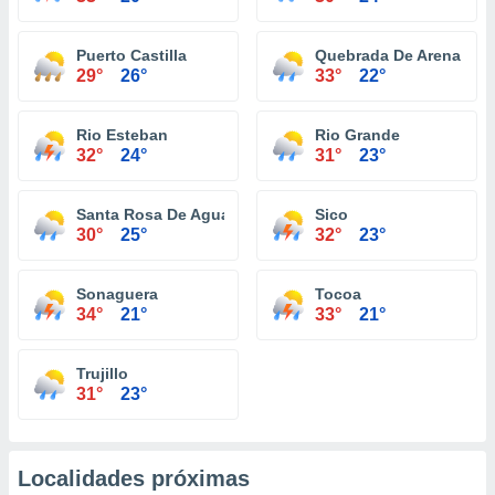
Puerto Castilla
Quebrada De Arena
29°
26°
33°
22°
Rio Esteban
Rio Grande
32°
24°
31°
23°
Santa Rosa De Aguan
Sico
30°
25°
32°
23°
Sonaguera
Tocoa
34°
21°
33°
21°
Trujillo
31°
23°
Localidades próximas