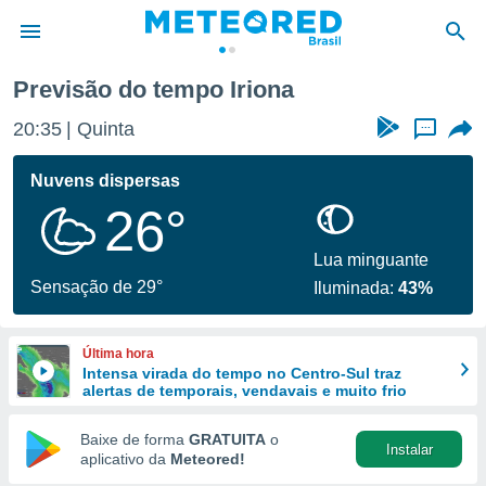
Previsão do tempo Iriona
de
20:35
Quinta
...
 da
tempo.com)
Nuvens dispersas
do por
26°
is para
e as
 fornecidas
Lua minguante
 qualidade.
Sensação de 29°
Iluminada:
43%
r a este
s das
opções:
Última hora
Intensa virada do tempo no Centro-Sul traz
ookies e
alertas de temporais, vendavais e muito frio
 forma
Baixe de forma
GRATUITA
o
Instalar
e digital
aplicativo da
Meteored!
da,