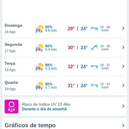
ite através
atura,
 botão
Domingo
90%
19
-
46
29°
/
24°
9.6 mm
km/h
16 Ago.
nto, nós e
arceiros
Segunda
cookies,
80%
14
-
36
30°
/
23°
5.4 mm
km/h
17 Ago.
ores únicos
ias
s para
Terça
90%
18
-
37
32°
/
24°
 aceder e
3.3 mm
km/h
18 Ago.
dados
ais como a
Quarta
 este sitio
90%
16
-
37
31°
/
24°
4.7 mm
km/h
19 Ago.
eços IP e
ores de
possível
Risco de Indice UV 10 Alto
Durante o dia de amanhã
es possam
os seus
oais com
Gráficos de tempo
nteresse