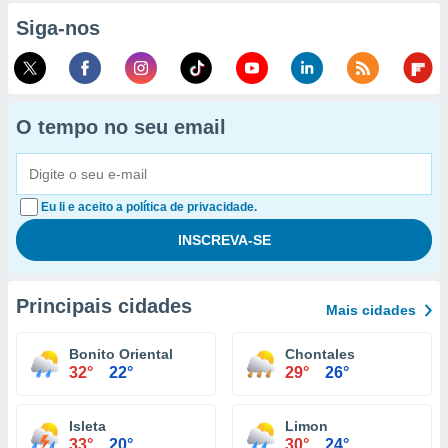
Siga-nos
O tempo no seu email
Eu li e aceito a política de privacidade.
Principais cidades
Mais cidades
Bonito Oriental
Chontales
32°
22°
29°
26°
Isleta
Limon
33°
20°
30°
24°