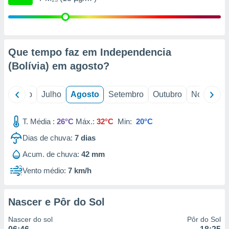
conteúdos.
ção
ão através
Que tempo faz em Independencia
de
(Bolívia) em
agosto
?
,
 e
o
Junho
Julho
Agosto
Setembro
Outubro
Novembro
dos,
publicidade
s, estudos
T. Média :
26°C
Máx.:
32°C
Min:
20°C
a e
mento de
Dias de chuva:
7
dias
Acum. de chuva:
42 mm
ossos 1199
eiros
Vento médio:
7 km/h
Nascer e Pôr do Sol
Nascer do sol
Pôr do Sol