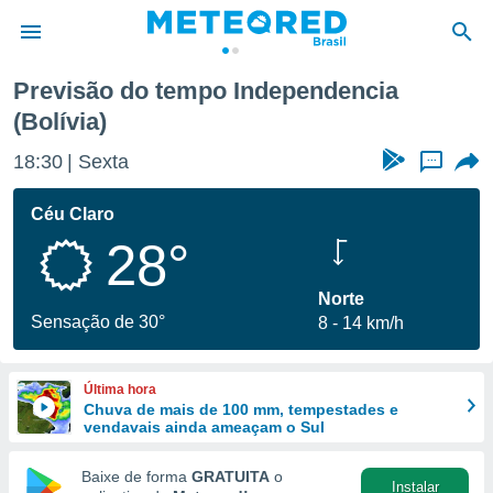
Previsão do tempo Independencia
(Bolívia)
de
 da
18:30
Sexta
...
tempo.com)
do por
Céu Claro
is para
e as
28°
 fornecidas
 qualidade.
Norte
r a este
Sensação de 30°
s das
8
14 km/h
opções:
ookies e
Última hora
 forma
Chuva de mais de 100 mm, tempestades e
vendavais ainda ameaçam o Sul
e digital
Baixe de forma
GRATUITA
o
da,
Instalar