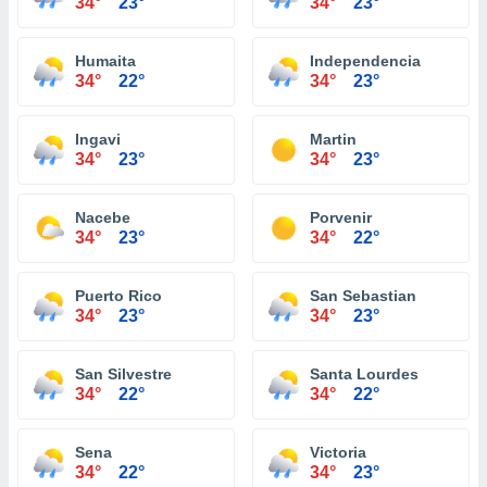
34°
23°
34°
23°
Humaita
Independencia
34°
22°
34°
23°
Ingavi
Martin
34°
23°
34°
23°
Nacebe
Porvenir
34°
23°
34°
22°
Puerto Rico
San Sebastian
34°
23°
34°
23°
San Silvestre
Santa Lourdes
34°
22°
34°
22°
Sena
Victoria
34°
22°
34°
23°