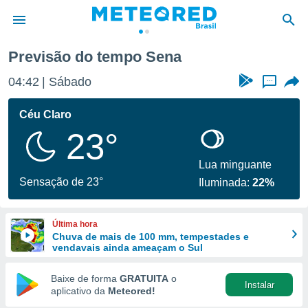
Previsão do tempo Sena
de
04:42
Sábado
...
 da
tempo.com)
Céu Claro
do por
23°
is para
e as
 fornecidas
Lua minguante
 qualidade.
Sensação de 23°
Iluminada:
22%
r a este
s das
opções:
Última hora
Chuva de mais de 100 mm, tempestades e
ookies e
vendavais ainda ameaçam o Sul
 forma
Baixe de forma
GRATUITA
o
Instalar
e digital
aplicativo da
Meteored!
da,