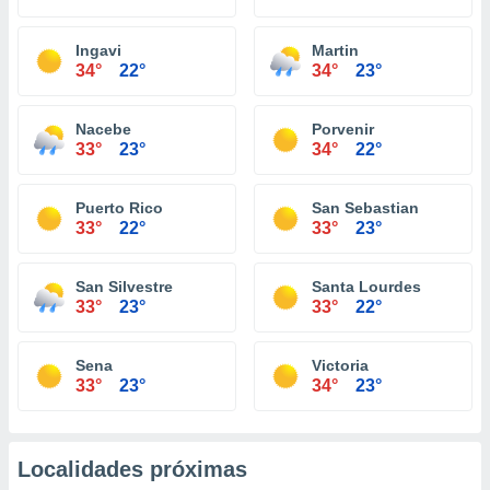
Ingavi
Martin
34°
22°
34°
23°
Nacebe
Porvenir
33°
23°
34°
22°
Puerto Rico
San Sebastian
33°
22°
33°
23°
San Silvestre
Santa Lourdes
33°
23°
33°
22°
Sena
Victoria
33°
23°
34°
23°
Localidades próximas