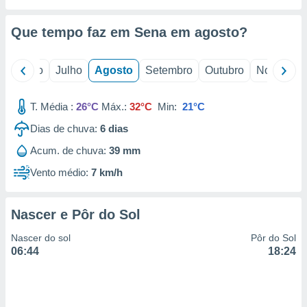
conteúdos.
Que tempo faz em Sena em
agosto
?
ção
ão através
o
Junho
Julho
Agosto
Setembro
Outubro
Novembro
de
,
 e
T. Média :
26°C
Máx.:
32°C
Min:
21°C
dos,
Dias de chuva:
6
dias
publicidade
Acum. de chuva:
39 mm
s, estudos
a e
Vento médio:
7 km/h
mento de
Nascer e Pôr do Sol
ossos 1199
eiros
Nascer do sol
Pôr do Sol
06:44
18:24