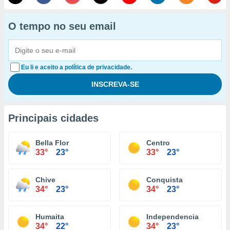
O tempo no seu email
Eu li e aceito a política de privacidade.
Principais cidades
Bella Flor
Centro
33°
23°
33°
23°
Chive
Conquista
34°
23°
34°
23°
Humaita
Independencia
34°
22°
34°
23°