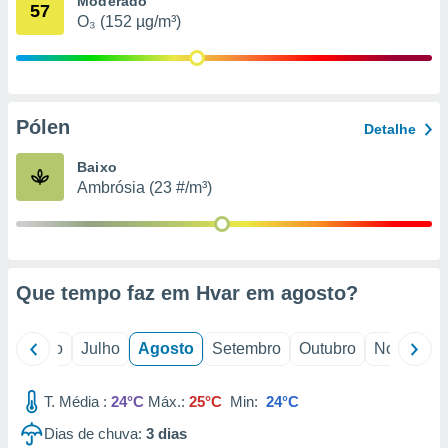
Moderado
conteúdos.
57
O₃ (152 µg/m³)
ção
ão através
de
Pólen
,
Detalhe
 e
Baixo
dos,
Ambrósia (23 #/m³)
publicidade
s, estudos
a e
mento de
Que tempo faz em Hvar em
agosto
?
ossos 1199
eiros
o
Junho
Julho
Agosto
Setembro
Outubro
Novembro
T. Média :
24°C
Máx.:
25°C
Min:
24°C
Dias de chuva:
3
dias