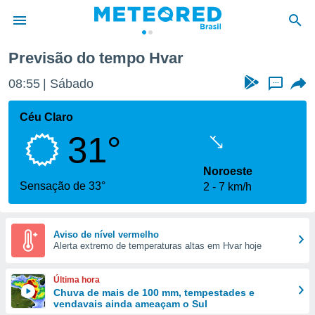
Previsão do tempo Hvar
de
08:55
Sábado
...
 da
tempo.com)
Céu Claro
do por
31°
is para
e as
 fornecidas
Noroeste
 qualidade.
Sensação de 33°
2
7 km/h
r a este
s das
opções:
Aviso de nível vermelho
Alerta extremo de temperaturas altas em Hvar hoje
ookies e
 forma
Última hora
e digital
Chuva de mais de 100 mm, tempestades e
vendavais ainda ameaçam o Sul
da,