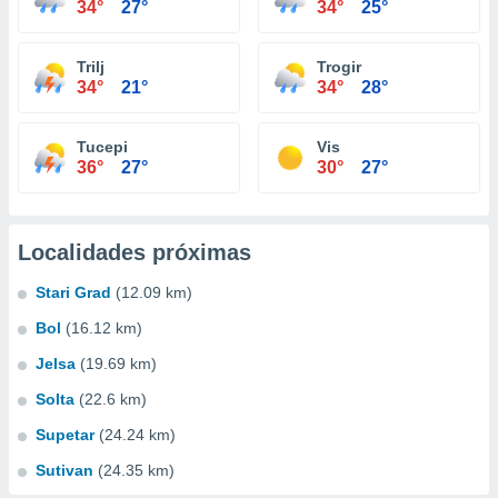
34°
27°
34°
25°
Trilj
Trogir
34°
21°
34°
28°
Tucepi
Vis
36°
27°
30°
27°
Localidades próximas
Stari Grad
(12.09 km)
Bol
(16.12 km)
Jelsa
(19.69 km)
Solta
(22.6 km)
Supetar
(24.24 km)
Sutivan
(24.35 km)