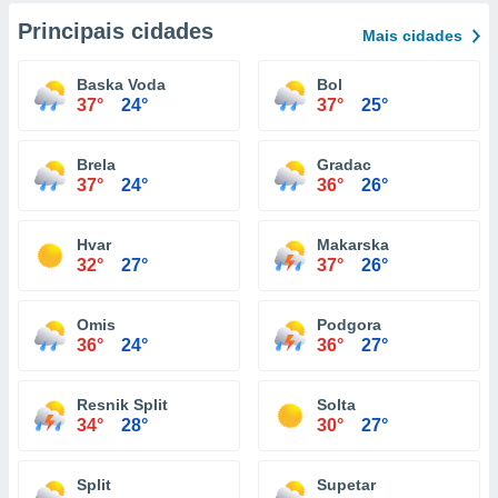
Principais cidades
Mais cidades
Baska Voda
Bol
37°
24°
37°
25°
Brela
Gradac
37°
24°
36°
26°
Hvar
Makarska
32°
27°
37°
26°
Omis
Podgora
36°
24°
36°
27°
Resnik Split
Solta
34°
28°
30°
27°
Split
Supetar