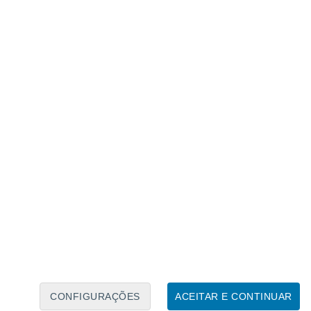
Caléndario Lunar
Seg
Ter
Qua
Qui
Sex
Sáb
Domo
9
10
11
12
13
14
15
16
CONFIGURAÇÕES
ACEITAR E CONTINUAR