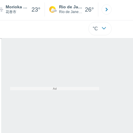
Morioka Hanamaki Airport
Rio de Janeiro
São Paulo
23°
26°
花巻市
Rio de Janeiro
São Paulo
°C