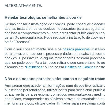
23°
ALTERNATIVAMENTE,
Rejeitar tecnologias semelhantes a cookie
Lua mingu
Se não aceitar a instalação de cookies, pode continuar a aced
Iluminada
Sensação de 19°
apenas instalaremos os cookies necessários para assegurar a 
analisar o comportamento ou para apresentar publicidade ou co
geral não personalizada. Pode recusar a instalação de cookies 
botão "Recusar".
Última hora
Chuvas e frio de inverno atingem o Sul e o
Com o seu consentimento, nós e os
nossos parceiros
utilizamo
Sudeste; confira a previsão do tempo
para armazenar, aceder e processar dados pessoais, tais como a
cookies. É possível que alguns fornecedores possam processa
O Tempo 1 - 7 Dias
Atualidade
Mapas de chuva
R
qual se pode opor. Para tal, pode retirar o seu consentimento 
clicando em “
Definições
” ou na nossa
Política de Cookies
neste
Nós e os nossos parceiros efetuamos o seguinte trata
Amanhã
Terça
Hoje
Armazenar e/ou aceder a informações num dispositivo, utilizar da
10 Ago.
11 Ago.
9 Ago.
publicidade personalizada, utilizar perfis para selecionar public
utilizar perfis para selecionar conteúdos personalizados, med
conteúdos, compreender os públicos através de estatísticas ou
melhorar serviços, utilizar dados limitados para selecionar cont
90%
90%