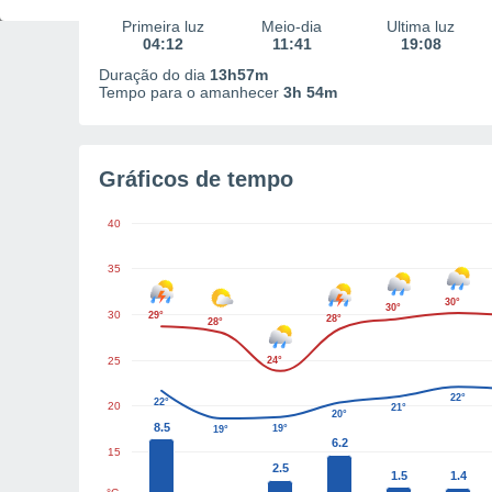
Primeira luz
Meio-dia
Última luz
04:12
11:41
19:08
Duração do dia
13h57m
Tempo para o amanhecer
3h 54m
Gráficos de tempo
40
35
30°
30°
30
29°
28°
28°
25
24°
22°
22°
20
21°
20°
8.5
19°
19°
6.2
15
2.5
1.5
1.4