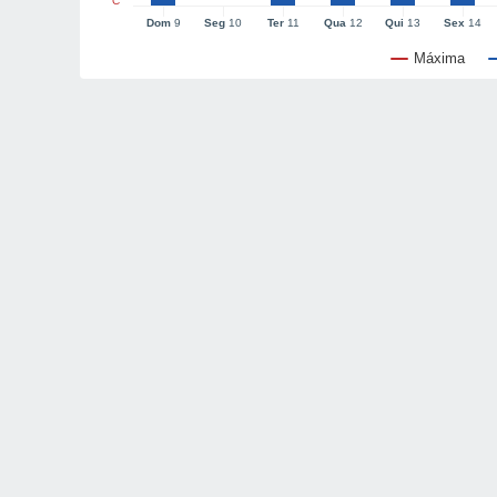
°C
Dom
9
Seg
10
Ter
11
Qua
12
Qui
13
Sex
14
Máxima