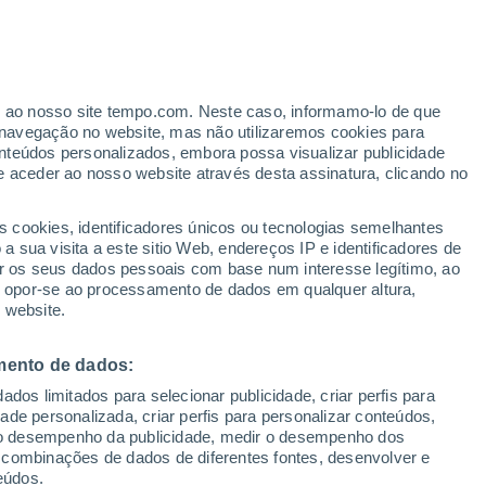
Tempestade tropical
Chan-hom A 1.289 kms de
distância
ante
er ao nosso site tempo.com. Neste caso, informamo-lo de que
:
18%
navegação no website, mas não utilizaremos cookies para
nteúdos personalizados, embora possa visualizar publicidade
e aceder ao nosso website através desta assinatura, clicando no
s cookies, identificadores únicos ou tecnologias semelhantes
 sua visita a este sitio Web, endereços IP e identificadores de
r os seus dados pessoais com base num interesse legítimo, ao
adar de Chuva
Satélites
Modelos
ou opor-se ao processamento de dados em qualquer altura,
 website.
mento de dados:
Quarta
Quinta
Sexta
Sábado
dos limitados para selecionar publicidade, criar perfis para
12 Ago.
13 Ago.
14 Ago.
15 Ago.
idade personalizada, criar perfis para personalizar conteúdos,
ir o desempenho da publicidade, medir o desempenho dos
 combinações de dados de diferentes fontes, desenvolver e
eúdos.
90%
90%
80%
70%