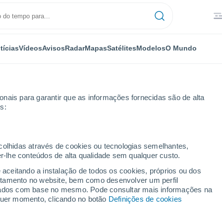
tícias
Vídeos
Avisos
Radar
Mapas
Satélites
Modelos
O Mundo
nais para garantir que as informações fornecidas são de alta
s:
ecolhidas através de cookies ou tecnologias semelhantes,
er-lhe conteúdos de alta qualidade sem qualquer custo.
amaki Airport
e aceitando a instalação de todos os cookies, próprios ou dos
rtamento no website, bem como desenvolver um perfil
...
lizados com base no mesmo. Pode consultar mais informações na
lquer momento, clicando no botão
Definições de cookies
Por horas
Bancos de névoa nas próximas
horas