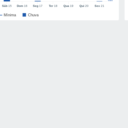
mm
Sáb
15
Dom
16
Seg
17
Ter
18
Qua
19
Qui
20
Sex
21
Mínima
Chuva