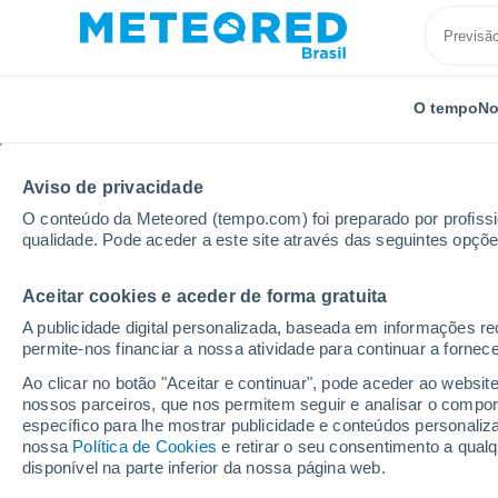
O tempo
No
Aviso de privacidade
O conteúdo da Meteored (tempo.com) foi preparado por profissio
qualidade. Pode aceder a este site através das seguintes opçõe
Aceitar cookies e aceder de forma gratuita
Início
Japão
Hanamaki Airport
A publicidade digital personalizada, baseada em informações r
permite-nos financiar a nossa atividade para continuar a fornec
Previsão do tempo Han
Ao clicar no botão "Aceitar e continuar", pode aceder ao websit
nossos parceiros, que nos permitem seguir e analisar o compo
00:18
Domingo
específico para lhe mostrar publicidade e conteúdos persona
nossa
Política de Cookies
e retirar o seu consentimento a qua
disponível na parte inferior da nossa página web.
Nevoeiro