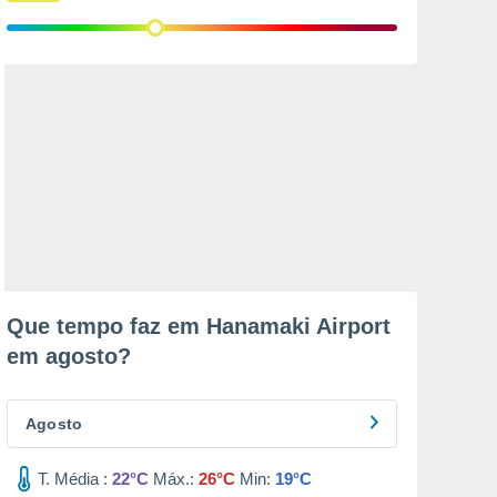
Que tempo faz em Hanamaki Airport
em
agosto
?
Agosto
T. Média :
22°C
Máx.:
26°C
Min:
19°C