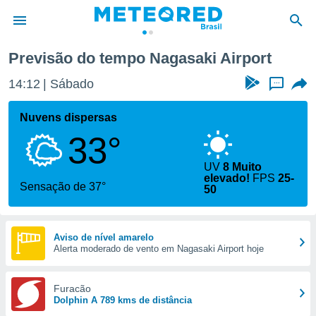
Previsão do tempo Nagasaki Airport
de
14:12
Sábado
...
 da
tempo.com)
Nuvens dispersas
do por
33°
is para
e as
 fornecidas
UV
8 Muito
elevado!
FPS
25-
 qualidade.
Sensação de 37°
50
r a este
s das
opções:
Aviso de nível amarelo
ookies e
Alerta moderado de vento em Nagasaki Airport hoje
 forma
Furacão
e digital
Dolphin A 789 kms de distância
da,