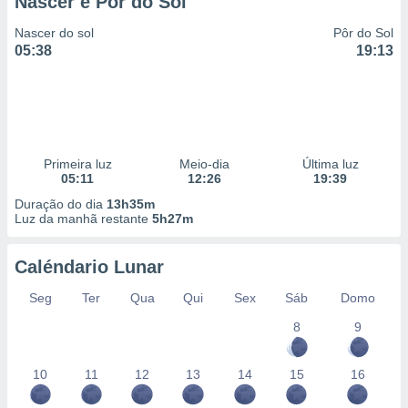
Nascer e Pôr do Sol
Nascer do sol
Pôr do Sol
05:38
19:13
Primeira luz
Meio-dia
Última luz
05:11
12:26
19:39
Duração do dia
13h35m
Luz da manhã restante
5h27m
Caléndario Lunar
Seg
Ter
Qua
Qui
Sex
Sáb
Domo
8
9
10
11
12
13
14
15
16