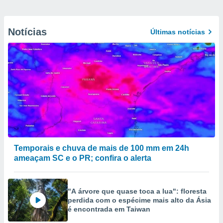
Notícias
Últimas notícias
Temporais e chuva de mais de 100 mm em 24h
ameaçam SC e o PR; confira o alerta
"A árvore que quase toca a lua": floresta
perdida com o espécime mais alto da Ásia
é encontrada em Taiwan