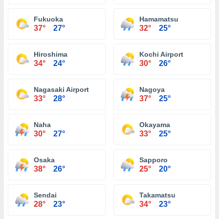
Fukuoka
Hamamatsu
37°
27°
32°
25°
Hiroshima
Kochi Airport
34°
24°
30°
26°
Nagasaki Airport
Nagoya
33°
28°
37°
25°
Naha
Okayama
30°
27°
33°
25°
Osaka
Sapporo
38°
26°
25°
20°
Sendai
Takamatsu
28°
23°
34°
23°