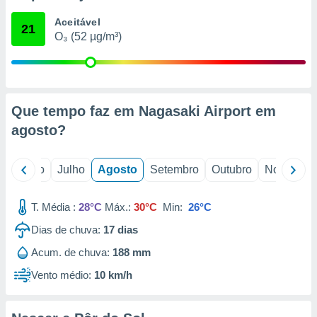
conteúdos.
Aceitável
21
O₃ (52 µg/m³)
ção
ão através
de
,
 e
Que tempo faz em Nagasaki Airport em
agosto
?
dos,
publicidade
s, estudos
o
Junho
Julho
Agosto
Setembro
Outubro
Novembro
a e
mento de
T. Média :
28°C
Máx.:
30°C
Min:
26°C
ossos 1199
Dias de chuva:
17
dias
eiros
Acum. de chuva:
188 mm
Vento médio:
10 km/h