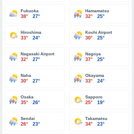
Fukuoka
Hamamatsu
38°
27°
32°
25°
Hiroshima
Kochi Airport
33°
24°
30°
25°
Nagasaki Airport
Nagoya
32°
27°
37°
25°
Naha
Okayama
30°
27°
33°
24°
Osaka
Sapporo
35°
26°
25°
19°
Sendai
Takamatsu
26°
23°
34°
23°