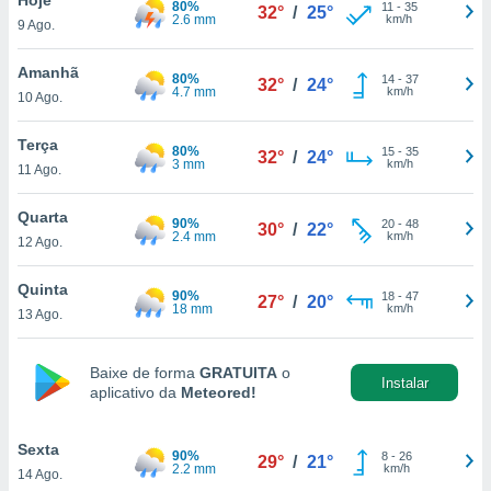
80%
para lhe
11
-
35
32°
/
25°
2.6 mm
km/h
9 Ago.
licidade e
ados com
Amanhã
80%
14
-
37
32°
/
24°
esmo. Pode
4.7 mm
km/h
10 Ago.
ais
s na nossa
Terça
80%
15
-
35
 Cookies
e
32°
/
24°
3 mm
km/h
11 Ago.
u
nto a
omento,
Quarta
90%
20
-
48
30°
/
22°
 botão
2.4 mm
km/h
12 Ago.
de cookies
na parte
Quinta
90%
18
-
47
nossa
27°
/
20°
18 mm
km/h
13 Ago.
.
IVAMENTE,
Baixe de forma
GRATUITA
o
Instalar
aplicativo da
Meteored!
as
tes a
Sexta
90%
8
-
26
29°
/
21°
2.2 mm
km/h
14 Ago.