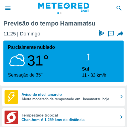
Previsão do tempo Hamamatsu
de
11:25
Domingo
...
 da
tempo.com)
Parcialmente nublado
do por
31°
is para
e as
 fornecidas
Sul
 qualidade.
Sensação de 35°
11
33 km/h
r a este
s das
opções:
Aviso de nível amarelo
Alerta moderado de tempestade em Hamamatsu hoje
ookies e
 forma
Tempestade tropical
e digital
Chan-hom A 1.259 kms de distância
da,