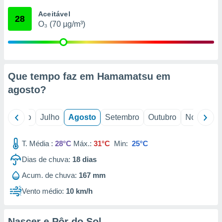
conteúdos.
Aceitável
28
O₃ (70 µg/m³)
ção
ão através
de
,
 e
Que tempo faz em Hamamatsu em
agosto
?
dos,
publicidade
s, estudos
o
Junho
Julho
Agosto
Setembro
Outubro
Novembro
a e
mento de
T. Média :
28°C
Máx.:
31°C
Min:
25°C
ossos 1199
Dias de chuva:
18
dias
eiros
Acum. de chuva:
167 mm
Vento médio:
10 km/h
Nascer e Pôr do Sol