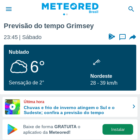
Previsão do tempo Grimsey
de
23:45
Sábado
...
 da
tempo.com)
Nublado
do por
6°
is para
e as
 fornecidas
Nordeste
 qualidade.
Sensação de 2°
28
39 km/h
r a este
s das
opções:
Última hora
Chuvas e frio de inverno atingem o Sul e o
ookies e
Sudeste; confira a previsão do tempo
 forma
Baixe de forma
GRATUITA
o
Instalar
e digital
aplicativo da
Meteored!
da,