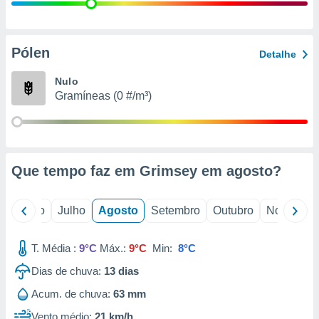
conteúdos.
ção
Pólen
Detalhe
ão através
de
Nulo
,
Gramíneas (0 #/m³)
 e
dos,
publicidade
s, estudos
Que tempo faz em Grimsey em
agosto
?
a e
mento de
o
Junho
Julho
Agosto
Setembro
Outubro
Novembro
ossos 1199
eiros
T. Média :
9°C
Máx.:
9°C
Min:
8°C
Dias de chuva:
13
dias
Acum. de chuva:
63 mm
Vento médio:
21 km/h