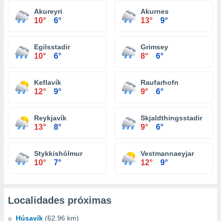
Akureyri
Akurnes
10°
6°
13°
9°
Egilsstadir
Grimsey
10°
6°
8°
6°
Keflavík
Raufarhofn
12°
9°
9°
6°
Reykjavík
Skjaldthingsstadir
13°
8°
9°
6°
Stykkishólmur
Vestmannaeyjar
10°
7°
12°
9°
Localidades próximas
Húsavík
(62.96 km)