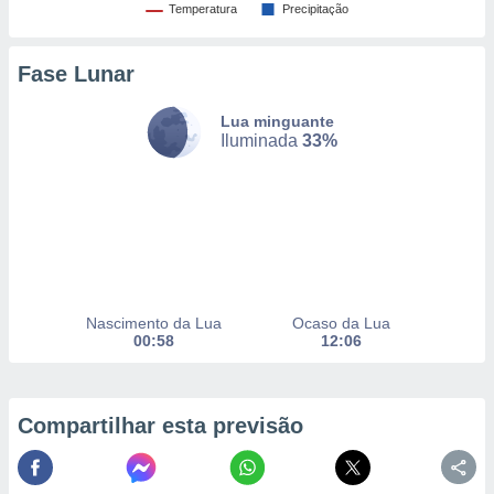
Temperatura
Precipitação
nto, nós e
Fase Lunar
arceiros
cookies,
Lua minguante
ores únicos
Iluminada
33%
ias
s para
 aceder e
dados
ais como a
 este sitio
eços IP e
ores de
possível
Nascimento da Lua
Ocaso da Lua
00:58
12:06
es possam
os seus
oais com
Compartilhar esta previsão
nteresse
o qual se
ara tal,
 o seu