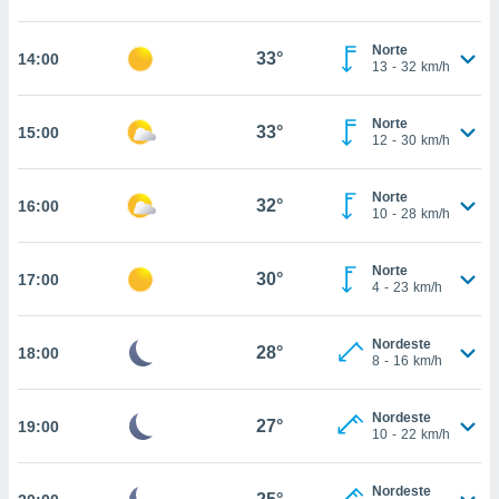
, permite-
ar a nossa
Norte
33°
14:00
13
-
32
km/h
ara
ACEITAR
 fornecer-
E
os de alta
CONTINUAR
Norte
33°
15:00
sem
12
-
30
km/h
sto.
CONFIGURAÇÕES
o botão
Norte
32°
16:00
ontinuar",
10
-
28
km/h
r ao
itando a
Norte
de todos os
30°
17:00
4
-
23
km/h
óprios ou
parceiros,
rmitem
Nordeste
28°
18:00
lisar o
8
-
16
km/h
nto no
em como
Nordeste
 um perfil
27°
19:00
10
-
22
km/h
para lhe
licidade e
Nordeste