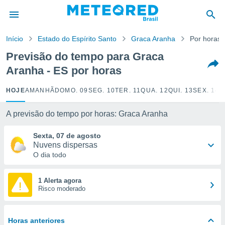
de
Início
Estado do Espírito Santo
Graca Aranha
Por horas
 da
tempo.com)
Previsão do tempo para Graca
do por
Aranha - ES por horas
is para
e as
 fornecidas
HOJE
AMANHÃ
DOMO. 09
SEG. 10
TER. 11
QUA. 12
QUI. 13
SEX. 14
S
 qualidade.
r a este
A previsão do tempo por horas: Graca Aranha
s das
opções:
Sexta, 07 de agosto
Nuvens dispersas
ookies e
O dia todo
 forma
e digital
1 Alerta agora
Risco moderado
da,
m
 recolhidas
cookies ou
Horas anteriores