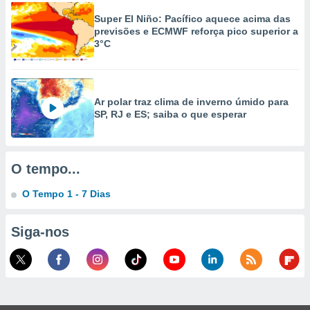
selecionar
Super El Niño: Pacífico aquece acima das
previsões e ECMWF reforça pico superior a
a, criar
3°C
personalizar
tilizar
selecionar
dos, medir
Ar polar traz clima de inverno úmido para
nho da
SP, RJ e ES; saiba o que esperar
, medir o
o dos
r os
O tempo...
ravés de
s ou
O Tempo 1 - 7 Dias
s de dados
es fontes,
Siga-nos
 e melhorar
ilizar dados
ara
conteúdos.
ção