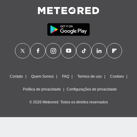
ão através
de
,
 e
dos,
publicidade
s, estudos
a e
mento de
Contato
Quem Somos
FAQ
Termos de uso
Cookies
ossos 1199
eiros
Política de privacidade
Configurações de privacidade
© 2026 Meteored. Todos os direitos reservados