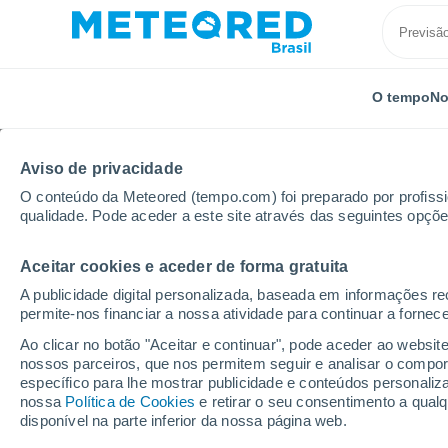
O tempo
No
Aviso de privacidade
O conteúdo da Meteored (tempo.com) foi preparado por profissio
qualidade. Pode aceder a este site através das seguintes opçõe
Aceitar cookies e aceder de forma gratuita
Início
Portugal
Distrito de Viana do Castelo
Gav
A publicidade digital personalizada, baseada em informações r
permite-nos financiar a nossa atividade para continuar a fornec
Previsão do tempo Ga
Ao clicar no botão "Aceitar e continuar", pode aceder ao websit
nossos parceiros, que nos permitem seguir e analisar o compo
17:17
Sexta
específico para lhe mostrar publicidade e conteúdos persona
nossa
Política de Cookies
e retirar o seu consentimento a qua
disponível na parte inferior da nossa página web.
Neblina de poeira