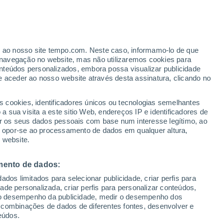
er ao nosso site tempo.com. Neste caso, informamo-lo de que
h
navegação no website, mas não utilizaremos cookies para
nteúdos personalizados, embora possa visualizar publicidade
e aceder ao nosso website através desta assinatura, clicando no
ertas
s cookies, identificadores únicos ou tecnologias semelhantes
 sua visita a este sitio Web, endereços IP e identificadores de
r os seus dados pessoais com base num interesse legítimo, ao
adar de Chuva
Satélites
Modelos
ou opor-se ao processamento de dados em qualquer altura,
 website.
mento de dados:
egunda
Terça
Quarta
Quinta
dos limitados para selecionar publicidade, criar perfis para
10 Ago.
11 Ago.
12 Ago.
13 Ago.
idade personalizada, criar perfis para personalizar conteúdos,
ir o desempenho da publicidade, medir o desempenho dos
 combinações de dados de diferentes fontes, desenvolver e
eúdos.