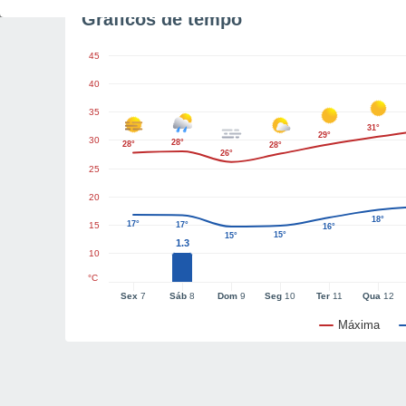
Gráficos de tempo
45
40
35
31°
29°
30
28°
28°
28°
26°
25
20
18°
17°
15
17°
16°
15°
15°
1.3
10
°C
Sex
7
Sáb
8
Dom
9
Seg
10
Ter
11
Qua
12
Máxima