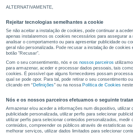
27°
ALTERNATIVAMENTE,
Rejeitar tecnologias semelhantes a cookie
Oeste
Se não aceitar a instalação de cookies, pode continuar a aced
Sensação de 27°
9
-
30 km/
apenas instalaremos os cookies necessários para assegurar a 
analisar o comportamento ou para apresentar publicidade ou co
geral não personalizada. Pode recusar a instalação de cookies 
botão "Recusar".
Última hora
Intensa virada do tempo no Centro-Sul traz al
Com o seu consentimento, nós e os
nossos parceiros
utilizamo
de temporais, vendavais e muito frio
para armazenar, aceder e processar dados pessoais, tais como a
cookies. É possível que alguns fornecedores possam processa
O Tempo 1 - 7 Dias
Atualidade
Mapas de chuva
R
qual se pode opor. Para tal, pode retirar o seu consentimento 
clicando em “
Definições
” ou na nossa
Política de Cookies
neste
Nós e os nossos parceiros efetuamos o seguinte trata
Amanhã
Domingo
S
Hoje
Armazenar e/ou aceder a informações num dispositivo, utilizar da
8 Ago.
9 Ago.
7 Ago.
publicidade personalizada, utilizar perfis para selecionar public
utilizar perfis para selecionar conteúdos personalizados, med
conteúdos, compreender os públicos através de estatísticas ou
melhorar serviços, utilizar dados limitados para selecionar cont
70%