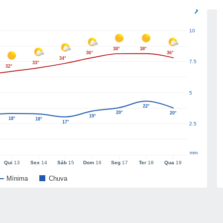
10
38°
38°
36°
36°
34°
7.5
33°
32°
5
22°
20°
20°
19°
18°
18°
17°
2.5
mm
Qui
13
Sex
14
Sáb
15
Dom
16
Seg
17
Ter
18
Qua
19
Mínima
Chuva