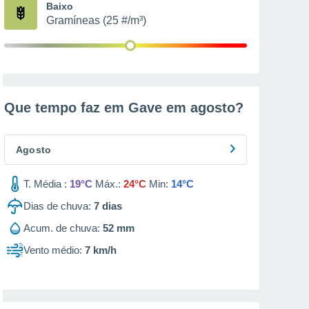
Baixo
Gramíneas (25 #/m³)
Que tempo faz em Gave em
agosto
?
Agosto
T. Média :
19°C
Máx.:
24°C
Min:
14°C
Dias de chuva:
7
dias
Acum. de chuva:
52 mm
Vento médio:
7 km/h