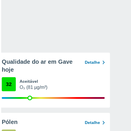
Qualidade do ar em Gave
Detalhe
hoje
Aceitável
32
O₃ (81 µg/m³)
Pólen
Detalhe