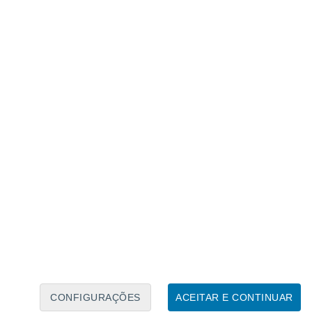
Caléndario Lunar
Seg
Ter
Qua
Qui
Sex
Sáb
Domo
7
8
9
10
11
12
13
14
15
16
17
18
19
20
CONFIGURAÇÕES
ACEITAR E CONTINUAR