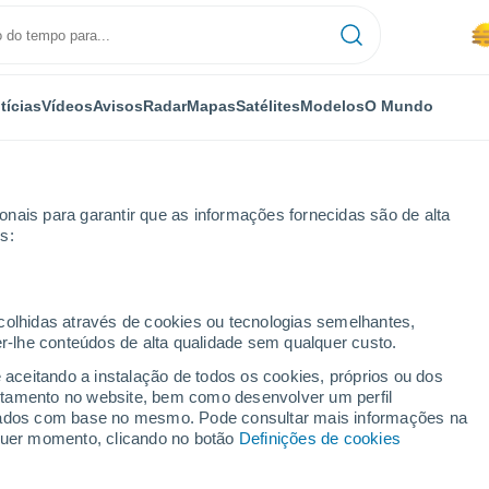
tícias
Vídeos
Avisos
Radar
Mapas
Satélites
Modelos
O Mundo
nais para garantir que as informações fornecidas são de alta
s:
e
ecolhidas através de cookies ou tecnologias semelhantes,
er-lhe conteúdos de alta qualidade sem qualquer custo.
ve
e aceitando a instalação de todos os cookies, próprios ou dos
rtamento no website, bem como desenvolver um perfil
...
lizados com base no mesmo. Pode consultar mais informações na
lquer momento, clicando no botão
Definições de cookies
Por horas
Neblina de poeira nas próximas
horas