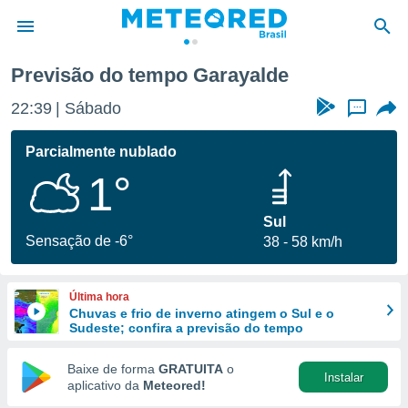
Previsão do tempo Garayalde
de
22:39
Sábado
...
 da
tempo.com)
Parcialmente nublado
do por
1°
is para
e as
 fornecidas
Sul
 qualidade.
Sensação de -6°
38
58 km/h
r a este
s das
opções:
Última hora
Chuvas e frio de inverno atingem o Sul e o
ookies e
Sudeste; confira a previsão do tempo
 forma
Baixe de forma
GRATUITA
o
Instalar
e digital
aplicativo da
Meteored!
da,