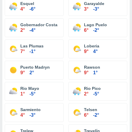
Esquel
Garayalde
4°
-6°
3°
-3°
Gobernador Costa
Lago Puelo
2°
-4°
6°
-2°
Las Plumas
Loberia
7°
-1°
9°
4°
Puerto Madryn
Rawson
9°
2°
9°
1°
Rio Mayo
Rio Pico
1°
-5°
2°
-5°
Sarmiento
Telsen
4°
-3°
6°
-2°
Trelew
Trevelín