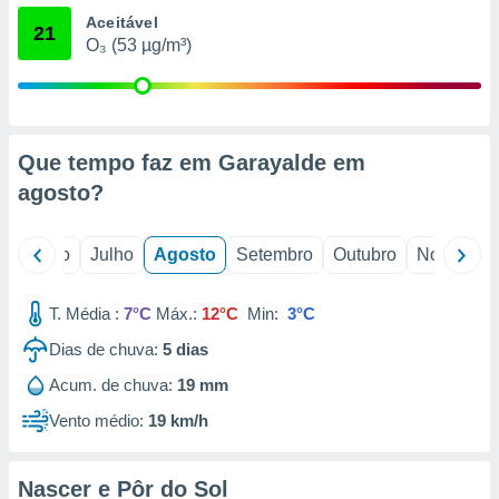
conteúdos.
Aceitável
21
O₃ (53 µg/m³)
ção
ão através
de
,
Que tempo faz em Garayalde em
 e
agosto
?
dos,
publicidade
s, estudos
o
Junho
Julho
Agosto
Setembro
Outubro
Novembro
a e
mento de
T. Média :
7°C
Máx.:
12°C
Min:
3°C
ossos 1199
Dias de chuva:
5
dias
eiros
Acum. de chuva:
19 mm
Vento médio:
19 km/h
Nascer e Pôr do Sol