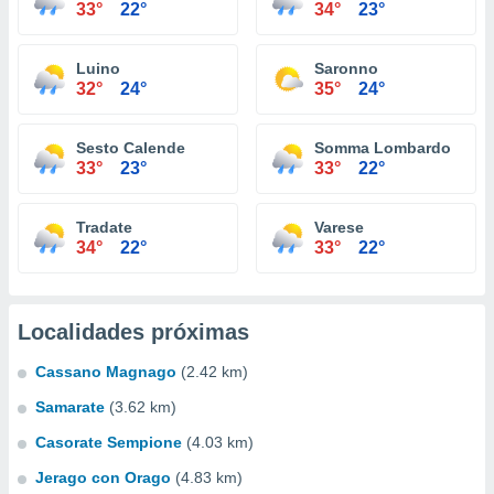
33°
22°
34°
23°
Luino
Saronno
32°
24°
35°
24°
Sesto Calende
Somma Lombardo
33°
23°
33°
22°
Tradate
Varese
34°
22°
33°
22°
Localidades próximas
Cassano Magnago
(2.42 km)
Samarate
(3.62 km)
Casorate Sempione
(4.03 km)
Jerago con Orago
(4.83 km)