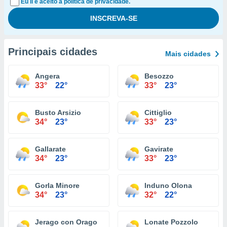
Eu li e aceito a política de privacidade.
Principais cidades
Mais cidades
Angera
Besozzo
33°
22°
33°
23°
Busto Arsizio
Cittiglio
34°
23°
33°
23°
Gallarate
Gavirate
34°
23°
33°
23°
Gorla Minore
Induno Olona
34°
23°
32°
22°
Jerago con Orago
Lonate Pozzolo