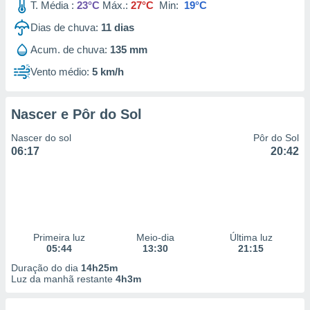
T. Média :
23°C
Máx.:
27°C
Min:
19°C
Dias de chuva:
11
dias
Acum. de chuva:
135 mm
Vento médio:
5 km/h
Nascer e Pôr do Sol
Nascer do sol
Pôr do Sol
06:17
20:42
Primeira luz
Meio-dia
Última luz
05:44
13:30
21:15
Duração do dia
14h25m
Luz da manhã restante
4h3m