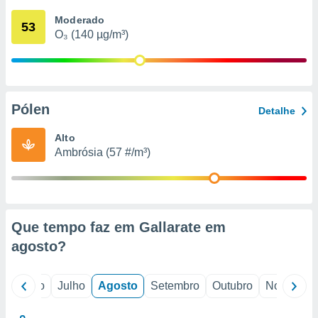
conteúdos.
Moderado
53
O₃ (140 µg/m³)
ção
ão através
de
,
 e
Pólen
Detalhe
dos,
Alto
publicidade
Ambrósia (57 #/m³)
s, estudos
a e
mento de
ossos 1199
Que tempo faz em Gallarate em
eiros
agosto
?
o
Junho
Julho
Agosto
Setembro
Outubro
Novembro