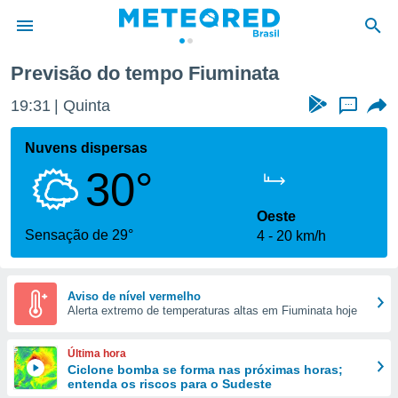
Previsão do tempo Fiuminata
de
19:31
Quinta
...
 da
tempo.com)
Nuvens dispersas
do por
30°
is para
e as
 fornecidas
Oeste
 qualidade.
Sensação de 29°
4
20 km/h
r a este
s das
opções:
Aviso de nível vermelho
Alerta extremo de temperaturas altas em Fiuminata hoje
ookies e
 forma
Última hora
e digital
Ciclone bomba se forma nas próximas horas;
entenda os riscos para o Sudeste
da,