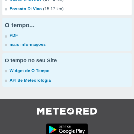
Fossato Di Vico
(15.17 km)
O tempo...
PDF
mais informações
O tempo no seu Site
Widget de O Tempo
API de Meteorologia