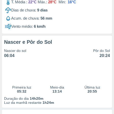
T. Média :
22°C
Máx.:
28°C
Min:
16°C
Dias de chuva:
9
dias
Acum. de chuva:
56 mm
Vento médio:
6 km/h
Nascer e Pôr do Sol
Nascer do sol
Pôr do Sol
06:04
20:24
Primeira luz
Meio-dia
Última luz
05:32
13:14
20:55
Duração do dia
14h20m
Luz da manhã restante
1h24m