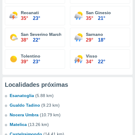
Recanati
San Ginesio
35°
23°
35°
21°
San Severino Marche
Sarnano
38°
22°
29°
18°
Tolentino
Visso
39°
23°
34°
22°
Localidades próximas
Esanatoglia
(5.88 km)
Gualdo Tadino
(9.23 km)
Nocera Umbra
(10.79 km)
Matelica
(13.26 km)
Castelraimondo
(14.41 km)