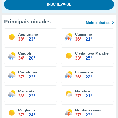
Principais cidades
Mais cidades
Appignano
Camerino
38°
23°
36°
21°
Cingoli
Civitanova Marche
34°
20°
33°
25°
Corridonia
Fiuminata
37°
23°
36°
22°
Macerata
Matelica
36°
23°
37°
21°
Mogliano
Montecassiano
37°
24°
37°
23°