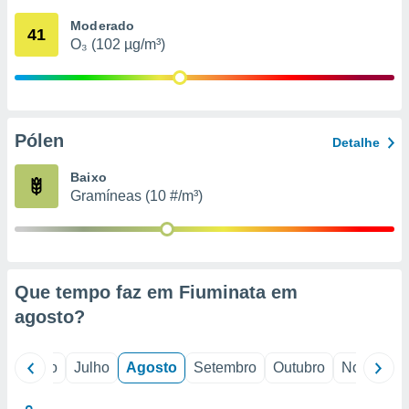
conteúdos.
Moderado
41
O₃ (102 µg/m³)
ção
ão através
de
,
 e
Pólen
Detalhe
dos,
Baixo
publicidade
Gramíneas (10 #/m³)
s, estudos
a e
mento de
ossos 1199
Que tempo faz em Fiuminata em
eiros
agosto
?
o
Junho
Julho
Agosto
Setembro
Outubro
Novembro