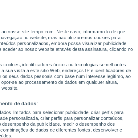
Aviso de nível amarelo
Alerta moderado de temperaturas
altas em Fiera Di Primiero hoje
er ao nosso site tempo.com. Neste caso, informamo-lo de que
h
navegação no website, mas não utilizaremos cookies para
nteúdos personalizados, embora possa visualizar publicidade
e aceder ao nosso website através desta assinatura, clicando no
ertas
s cookies, identificadores únicos ou tecnologias semelhantes
 sua visita a este sitio Web, endereços IP e identificadores de
r os seus dados pessoais com base num interesse legítimo, ao
pas de chuva
Satélites
Modelos
ou opor-se ao processamento de dados em qualquer altura,
 website.
mento de dados:
egunda
Terça
Quarta
Quinta
dos limitados para selecionar publicidade, criar perfis para
10 Ago.
11 Ago.
12 Ago.
13 Ago.
idade personalizada, criar perfis para personalizar conteúdos,
ir o desempenho da publicidade, medir o desempenho dos
 combinações de dados de diferentes fontes, desenvolver e
eúdos.
90%
90%
90%
70%