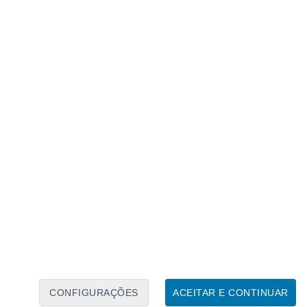
Caléndario Lunar
Seg
Ter
Qua
Qui
Sex
Sáb
Domo
7
8
9
10
11
12
13
14
15
16
17
18
19
20
CONFIGURAÇÕES
ACEITAR E CONTINUAR