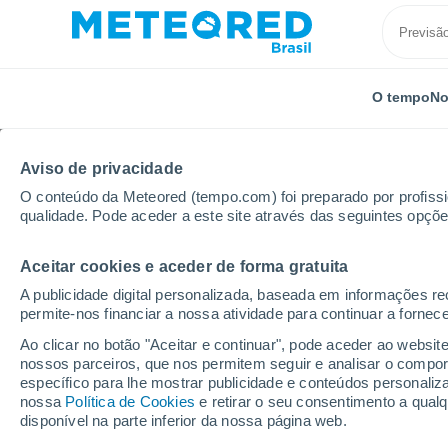
O tempo
No
Aviso de privacidade
O conteúdo da Meteored (tempo.com) foi preparado por profissio
qualidade. Pode aceder a este site através das seguintes opçõe
Aceitar cookies e aceder de forma gratuita
Início
Itália
Província Autónoma de Trento
Fiera
A publicidade digital personalizada, baseada em informações r
permite-nos financiar a nossa atividade para continuar a fornec
Previsão do tempo Fier
Ao clicar no botão "Aceitar e continuar", pode aceder ao websit
nossos parceiros, que nos permitem seguir e analisar o compo
09:01
Sexta
específico para lhe mostrar publicidade e conteúdos persona
nossa
Política de Cookies
e retirar o seu consentimento a qua
disponível na parte inferior da nossa página web.
Nuvens dispersas