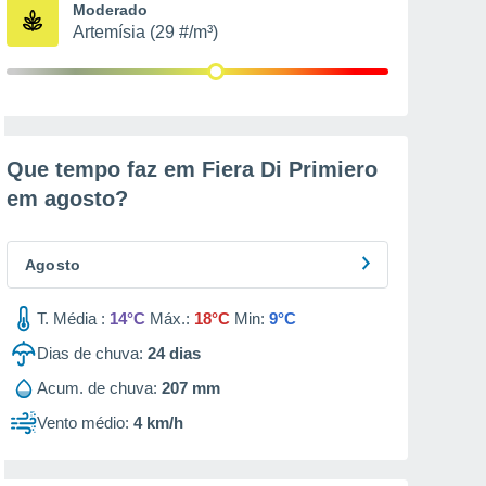
Moderado
Artemísia (29 #/m³)
Que tempo faz em Fiera Di Primiero
em
agosto
?
Agosto
T. Média :
14°C
Máx.:
18°C
Min:
9°C
Dias de chuva:
24
dias
Acum. de chuva:
207 mm
Vento médio:
4 km/h