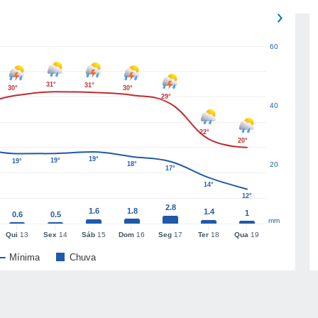
60
31°
31°
30°
30°
29°
40
22°
20°
19°
19°
19°
18°
20
17°
14°
12°
2.8
1.6
1.8
1.4
1
0.6
0.5
mm
Qui
13
Sex
14
Sáb
15
Dom
16
Seg
17
Ter
18
Qua
19
Mínima
Chuva