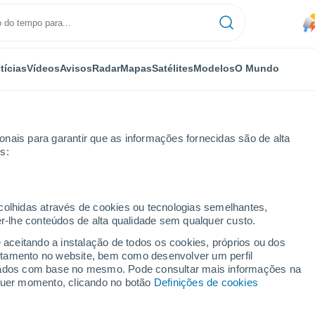
tícias
Vídeos
Avisos
Radar
Mapas
Satélites
Modelos
O Mundo
nais para garantir que as informações fornecidas são de alta
s:
 Di Primiero
ecolhidas através de cookies ou tecnologias semelhantes,
er-lhe conteúdos de alta qualidade sem qualquer custo.
a Di Primiero
e aceitando a instalação de todos os cookies, próprios ou dos
rtamento no website, bem como desenvolver um perfil
...
lizados com base no mesmo. Pode consultar mais informações na
lquer momento, clicando no botão
Definições de cookies
Por horas
Chuva fraca nas próximas horas