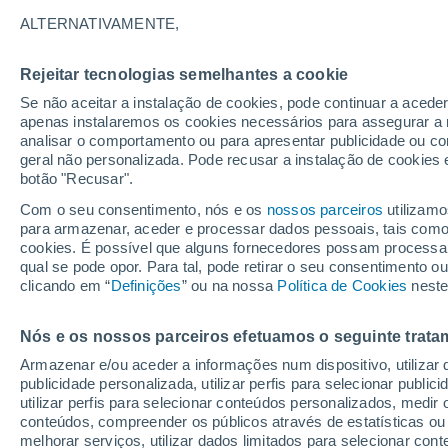
24°
ALTERNATIVAMENTE,
Rejeitar tecnologias semelhantes a cookie
Norte
Se não aceitar a instalação de cookies, pode continuar a aced
Sensação de 23°
2
-
15 km/
apenas instalaremos os cookies necessários para assegurar a 
analisar o comportamento ou para apresentar publicidade ou co
geral não personalizada. Pode recusar a instalação de cookies 
botão "Recusar".
Última hora
Intensa virada do tempo no Centro-Sul traz al
Com o seu consentimento, nós e os
nossos parceiros
utilizamo
de temporais, vendavais e muito frio
para armazenar, aceder e processar dados pessoais, tais como a
cookies. É possível que alguns fornecedores possam processa
O Tempo 1 - 7 Dias
Radar de Chuva
Atualidade
Ma
qual se pode opor. Para tal, pode retirar o seu consentimento 
clicando em “
Definições
” ou na nossa
Política de Cookies
neste
Nós e os nossos parceiros efetuamos o seguinte trata
Amanhã
Domingo
S
Hoje
Armazenar e/ou aceder a informações num dispositivo, utilizar da
8 Ago.
9 Ago.
7 Ago.
publicidade personalizada, utilizar perfis para selecionar public
utilizar perfis para selecionar conteúdos personalizados, med
conteúdos, compreender os públicos através de estatísticas ou
melhorar serviços, utilizar dados limitados para selecionar cont
90%
70%
90%