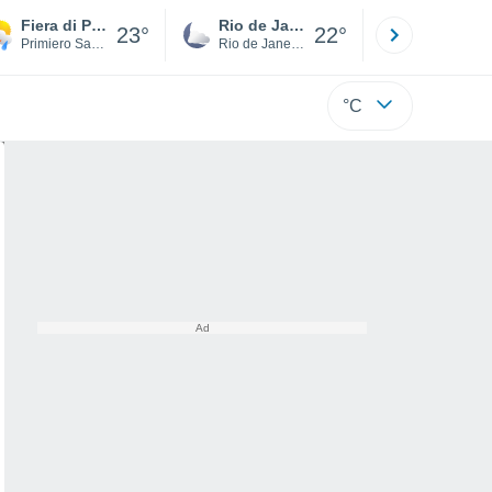
Fiera di Primiero
Rio de Janeiro
São Paulo
23°
22°
Primiero San Martino di Castrozza
Rio de Janeiro
São Paulo
°C