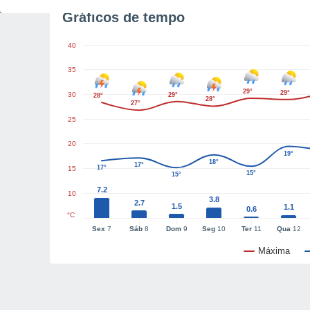
Gráficos de tempo
40
35
29°
29°
30
29°
28°
28°
27°
25
20
19°
18°
17°
17°
15
15°
15°
7.2
10
3.8
2.7
1.5
1.1
0.6
°C
Sex
7
Sáb
8
Dom
9
Seg
10
Ter
11
Qua
12
Máxima