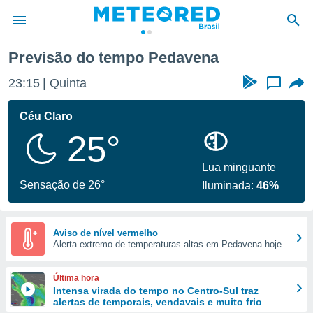
Previsão do tempo Pedavena
de
23:16
Quinta
...
 da
tempo.com)
Céu Claro
do por
25°
is para
e as
 fornecidas
Lua minguante
 qualidade.
Sensação de 26°
Iluminada:
46%
r a este
s das
opções:
Aviso de nível vermelho
Alerta extremo de temperaturas altas em Pedavena hoje
ookies e
 forma
Última hora
e digital
Intensa virada do tempo no Centro-Sul traz
alertas de temporais, vendavais e muito frio
da,