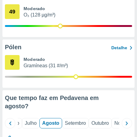
conteúdos.
Moderado
49
O₃ (128 µg/m³)
ção
ão através
de
,
 e
Pólen
Detalhe
dos,
Moderado
publicidade
Gramíneas (31 #/m³)
s, estudos
a e
mento de
ossos 1199
Que tempo faz em Pedavena em
eiros
agosto
?
o
Junho
Julho
Agosto
Setembro
Outubro
Novembro