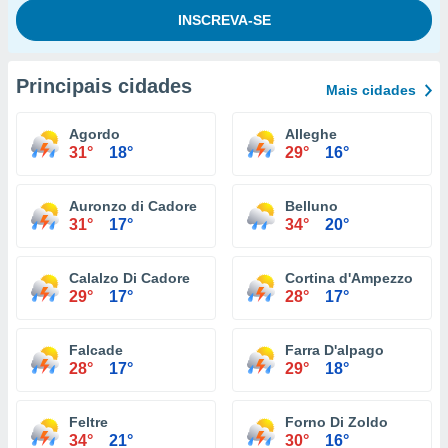
Principais cidades
Mais cidades
Agordo
Alleghe
31°
18°
29°
16°
Auronzo di Cadore
Belluno
31°
17°
34°
20°
Calalzo Di Cadore
Cortina d'Ampezzo
29°
17°
28°
17°
Falcade
Farra D'alpago
28°
17°
29°
18°
Feltre
Forno Di Zoldo
34°
21°
30°
16°