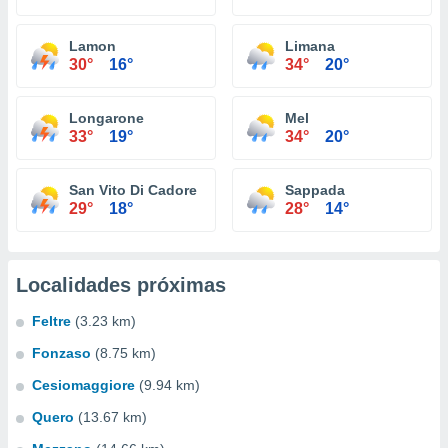
Lamon
Limana
30°
16°
34°
20°
Longarone
Mel
33°
19°
34°
20°
San Vito Di Cadore
Sappada
29°
18°
28°
14°
Localidades próximas
Feltre
(3.23 km)
Fonzaso
(8.75 km)
Cesiomaggiore
(9.94 km)
Quero
(13.67 km)