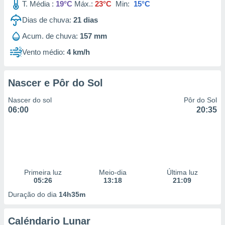
T. Média :
19°C
Máx.:
23°C
Min:
15°C
Dias de chuva:
21
dias
Acum. de chuva:
157 mm
Vento médio:
4 km/h
Nascer e Pôr do Sol
Nascer do sol
Pôr do Sol
06:00
20:35
Primeira luz
Meio-dia
Última luz
05:26
13:18
21:09
Duração do dia
14h35m
Caléndario Lunar