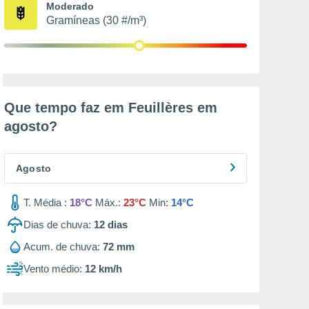
Moderado
Gramíneas (30 #/m³)
Que tempo faz em Feuillères em
agosto
?
Agosto
T. Média :
18°C
Máx.:
23°C
Min:
14°C
Dias de chuva:
12
dias
Acum. de chuva:
72 mm
Vento médio:
12 km/h