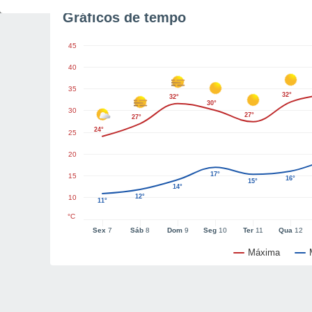
Gráficos de tempo
45
40
35
32°
32°
30°
30
27°
27°
24°
25
20
17°
15
16°
15°
14°
12°
10
11°
°C
Sex
7
Sáb
8
Dom
9
Seg
10
Ter
11
Qua
12
Máxima