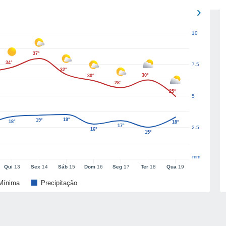
10
37°
34°
7.5
32°
30°
30°
28°
25°
5
19°
19°
18°
18°
17°
2.5
16°
15°
mm
Qui
13
Sex
14
Sáb
15
Dom
16
Seg
17
Ter
18
Qua
19
Mínima
Precipitação