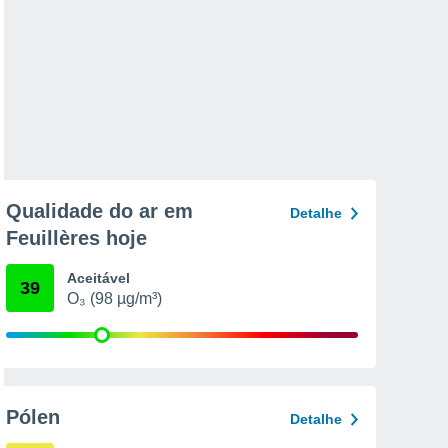
Qualidade do ar em
Detalhe
Feuillères hoje
Aceitável
39
O₃ (98 µg/m³)
Pólen
Detalhe