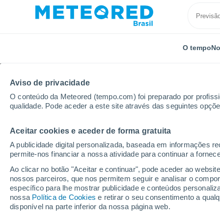
O tempo
No
Aviso de privacidade
O conteúdo da Meteored (tempo.com) foi preparado por profissio
qualidade. Pode aceder a este site através das seguintes opçõe
Aceitar cookies e aceder de forma gratuita
Início
França
Altos de França
Somme
Feuil
A publicidade digital personalizada, baseada em informações r
permite-nos financiar a nossa atividade para continuar a fornec
Previsão do tempo Feui
Ao clicar no botão "Aceitar e continuar", pode aceder ao websit
nossos parceiros, que nos permitem seguir e analisar o compo
22:41
Sexta
específico para lhe mostrar publicidade e conteúdos persona
nossa
Política de Cookies
e retirar o seu consentimento a qua
disponível na parte inferior da nossa página web.
Céu Claro