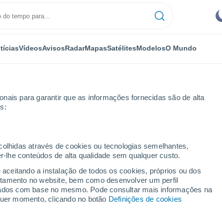
tícias
Vídeos
Avisos
Radar
Mapas
Satélites
Modelos
O Mundo
nais para garantir que as informações fornecidas são de alta
s:
lères
ecolhidas através de cookies ou tecnologias semelhantes,
er-lhe conteúdos de alta qualidade sem qualquer custo.
llères
e aceitando a instalação de todos os cookies, próprios ou dos
rtamento no website, bem como desenvolver um perfil
...
lizados com base no mesmo. Pode consultar mais informações na
lquer momento, clicando no botão
Definições de cookies
Por horas
Céu limpo nas próximas horas