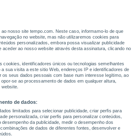
ante
er ao nosso site tempo.com. Neste caso, informamo-lo de que
:
35%
navegação no website, mas não utilizaremos cookies para
nteúdos personalizados, embora possa visualizar publicidade
e aceder ao nosso website através desta assinatura, clicando no
s cookies, identificadores únicos ou tecnologias semelhantes
 sua visita a este sitio Web, endereços IP e identificadores de
r os seus dados pessoais com base num interesse legítimo, ao
ura
Radar de Chuva
Satélites
Modelos
ou opor-se ao processamento de dados em qualquer altura,
 website.
mento de dados:
egunda
Terça
Quarta
Quinta
dos limitados para selecionar publicidade, criar perfis para
10 Ago.
11 Ago.
12 Ago.
13 Ago.
idade personalizada, criar perfis para personalizar conteúdos,
ir o desempenho da publicidade, medir o desempenho dos
 combinações de dados de diferentes fontes, desenvolver e
eúdos.