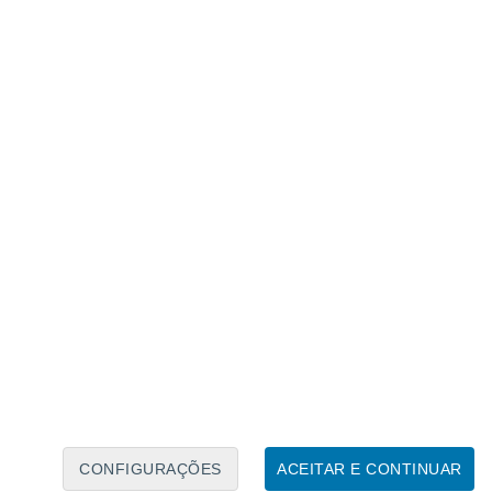
Caléndario Lunar
Seg
Ter
Qua
Qui
Sex
Sáb
Domo
7
8
9
10
11
12
13
14
15
16
17
18
19
20
CONFIGURAÇÕES
ACEITAR E CONTINUAR