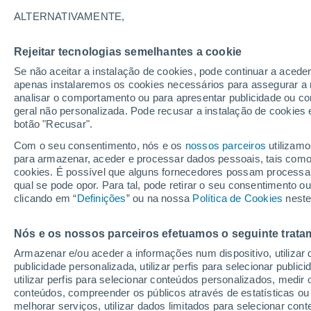
17°
ALTERNATIVAMENTE,
Rejeitar tecnologias semelhantes a cookie
Lua mingu
Se não aceitar a instalação de cookies, pode continuar a aced
Iluminada
Sensação de 17°
apenas instalaremos os cookies necessários para assegurar a 
analisar o comportamento ou para apresentar publicidade ou co
geral não personalizada. Pode recusar a instalação de cookies 
botão "Recusar".
Última hora
Chuva de mais de 100 mm, tempestades e
Com o seu consentimento, nós e os
nossos parceiros
utilizamo
vendavais ainda ameaçam o Sul
para armazenar, aceder e processar dados pessoais, tais como a
cookies. É possível que alguns fornecedores possam processa
O Tempo 1 - 7 Dias
Atualidade
Mapas de temperat
qual se pode opor. Para tal, pode retirar o seu consentimento 
clicando em “
Definições
” ou na nossa
Política de Cookies
neste
Nós e os nossos parceiros efetuamos o seguinte trata
Amanhã
Domingo
S
Hoje
Armazenar e/ou aceder a informações num dispositivo, utilizar da
8 Ago.
9 Ago.
7 Ago.
publicidade personalizada, utilizar perfis para selecionar public
utilizar perfis para selecionar conteúdos personalizados, med
conteúdos, compreender os públicos através de estatísticas ou
melhorar serviços, utilizar dados limitados para selecionar cont