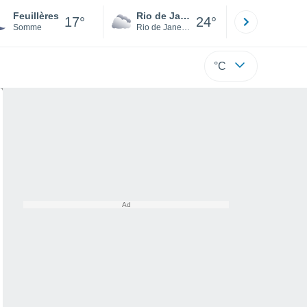
Feuillères
Rio de Janeiro
São Paulo
17°
24°
Somme
Rio de Janeiro
São Paulo
°C