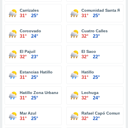
Carrizales
Comunidad Santa Rosa
31°
25°
31°
25°
Corcovado
Cuatro Calles
31°
24°
32°
23°
El Pajuil
El Saco
32°
23°
32°
22°
Estancias Hatillo
Hatillo
31°
25°
31°
25°
Hatillo Zona Urbana
Lechuga
31°
25°
32°
24°
Mar Azul
Rafael Capó Comunida
31°
25°
32°
22°