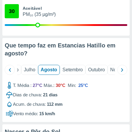
conteúdos.
Aceitável
30
PM₁₀ (35 µg/m³)
ção
ão através
de
,
 e
Que tempo faz em Estancias Hatillo em
agosto
?
dos,
publicidade
s, estudos
o
Junho
Julho
Agosto
Setembro
Outubro
Novembro
a e
mento de
T. Média :
27°C
Máx.:
30°C
Min:
25°C
ossos 1199
Dias de chuva:
21
dias
eiros
Acum. de chuva:
112 mm
Vento médio:
15 km/h
Nascer e Pôr do Sol