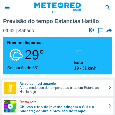
o
Previsão do tempo Estancias Hatillo
de
09:42
Sábado
...
 da
tempo.com)
Nuvens dispersas
do por
29°
is para
e as
 fornecidas
Este
 qualidade.
Sensação de 33°
19
31 km/h
r a este
s das
opções:
Aviso de nível amarelo
Alerta moderado de temperaturas altas em Estancias
ookies e
Hatillo hoje
 forma
Última hora
e digital
Chuvas e frio de inverno atingem o Sul e o
Sudeste; confira a previsão do tempo
da,