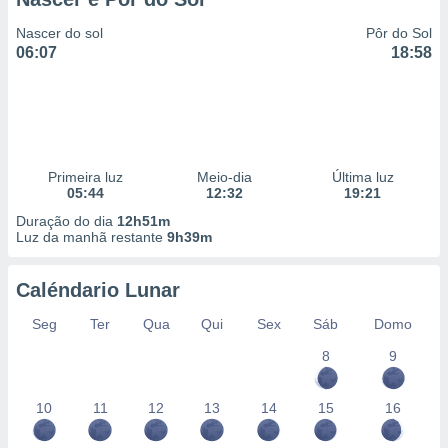
Nascer do sol
Pôr do Sol
06:07
18:58
Primeira luz
Meio-dia
Última luz
05:44
12:32
19:21
Duração do dia
12h51m
Luz da manhã restante
9h39m
Caléndario Lunar
Seg
Ter
Qua
Qui
Sex
Sáb
Domo
8
9
10
11
12
13
14
15
16