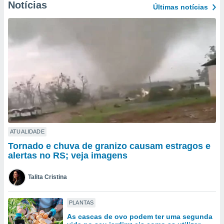
para lhe
Notícias
Últimas notícias
licidade e
ados com
esmo. Pode
ais
s na nossa
 Cookies
e
u
nto a
omento,
 botão
de cookies
na parte
ATUALIDADE
nossa
Tornado e chuva de granizo causam estragos e
.
alertas no RS; veja imagens
IVAMENTE,
Talita Cristina
as
PLANTAS
tes a
As cascas de ovo podem ter uma segunda