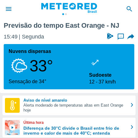
Previsão do tempo East Orange - NJ
de
15:49
Segunda
...
 da
tempo.com)
Nuvens dispersas
do por
33°
is para
e as
 fornecidas
Sudoeste
 qualidade.
Sensação de 34°
12
37 km/h
r a este
s das
opções:
Aviso de nível amarelo
Alerta moderado de temperaturas altas em East Orange
ookies e
hoje
 forma
Última hora
e digital
Diferença de 30°C divide o Brasil entre frio de
inverno e calor de mais de 40°C; entenda
da,