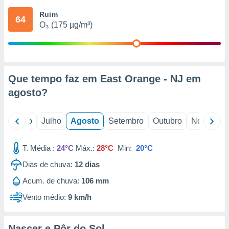
conteúdos.
Ruim
64
O₃ (175 µg/m³)
ção
ão através
de
,
 e
Que tempo faz em East Orange - NJ em
agosto
?
dos,
publicidade
s, estudos
o
Junho
Julho
Agosto
Setembro
Outubro
Novembro
a e
mento de
T. Média :
24°C
Máx.:
28°C
Min:
20°C
ossos 1199
Dias de chuva:
12
dias
eiros
Acum. de chuva:
106 mm
Vento médio:
9 km/h
Nascer e Pôr do Sol