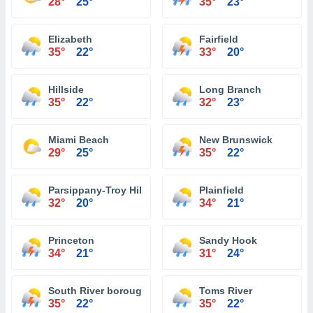
28°
25°
35°
23°
Elizabeth
Fairfield
35°
22°
33°
20°
Hillside
Long Branch
35°
22°
32°
23°
Miami Beach
New Brunswick
29°
25°
35°
22°
Parsippany-Troy Hills
Plainfield
32°
20°
34°
21°
Princeton
Sandy Hook
34°
21°
31°
24°
South River borough
Toms River
35°
22°
35°
22°