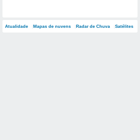
Atualidade
Mapas de nuvens
Radar de Chuva
Satélites