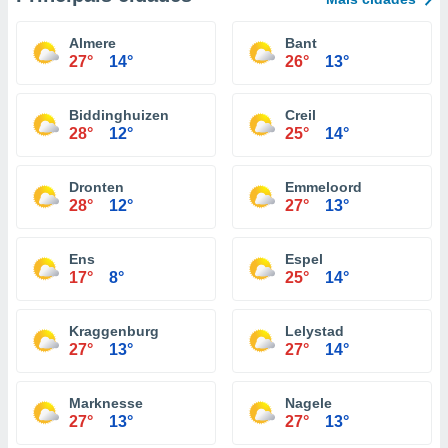
Almere
Bant
27°
14°
26°
13°
Biddinghuizen
Creil
28°
12°
25°
14°
Dronten
Emmeloord
28°
12°
27°
13°
Ens
Espel
17°
8°
25°
14°
Kraggenburg
Lelystad
27°
13°
27°
14°
Marknesse
Nagele
27°
13°
27°
13°