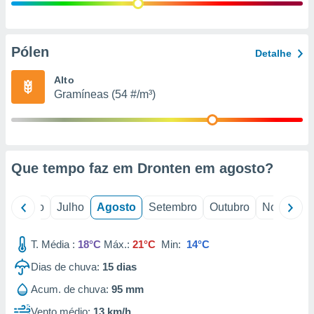
conteúdos.
ção
Pólen
Detalhe
ão através
de
Alto
,
Gramíneas (54 #/m³)
 e
dos,
publicidade
s, estudos
Que tempo faz em Dronten em
agosto
?
a e
mento de
o
Junho
Julho
Agosto
Setembro
Outubro
Novembro
ossos 1199
eiros
T. Média :
18°C
Máx.:
21°C
Min:
14°C
Dias de chuva:
15
dias
Acum. de chuva:
95 mm
Vento médio:
13 km/h