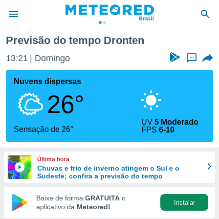
Previsão do tempo Dronten
de
13:21
Domingo
...
 da
tempo.com)
Nuvens dispersas
do por
26°
is para
e as
 fornecidas
UV
5 Moderado
 qualidade.
Sensação de 26°
FPS
6-10
r a este
s das
opções:
Última hora
Chuvas e frio de inverno atingem o Sul e o
ookies e
Sudeste; confira a previsão do tempo
 forma
Baixe de forma
GRATUITA
o
Instalar
e digital
aplicativo da
Meteored!
da,