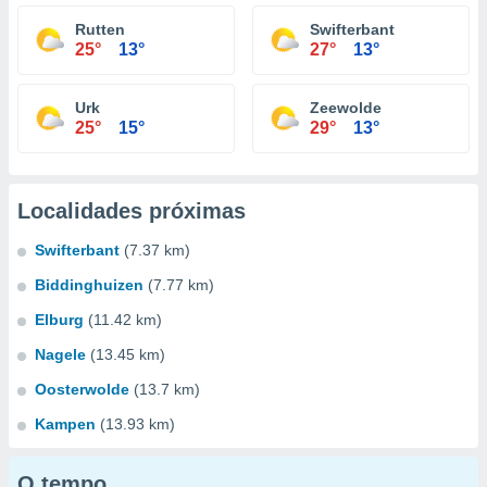
Rutten
Swifterbant
25°
13°
27°
13°
Urk
Zeewolde
25°
15°
29°
13°
Localidades próximas
Swifterbant
(7.37 km)
Biddinghuizen
(7.77 km)
Elburg
(11.42 km)
Nagele
(13.45 km)
Oosterwolde
(13.7 km)
Kampen
(13.93 km)
O tempo...