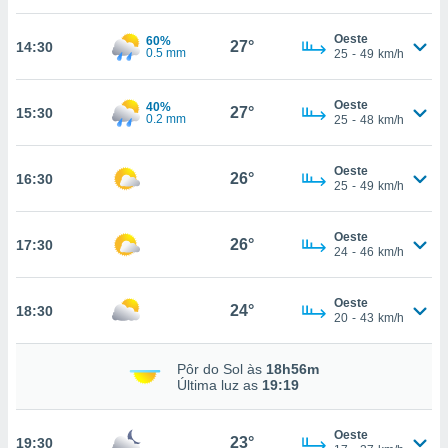
, permite-
Oeste
60%
ar a nossa
27°
14:30
0.5 mm
25
-
49
km/h
ara
ACEITAR
 fornecer-
E
os de alta
Oeste
40%
CONTINUAR
27°
15:30
0.2 mm
sem
25
-
48
km/h
sto.
CONFIGURAÇÕES
o botão
Oeste
26°
16:30
25
-
49
km/h
ontinuar",
r ao
itando a
Oeste
26°
17:30
de todos os
24
-
46
km/h
óprios ou
parceiros,
rmitem
Oeste
24°
18:30
20
-
43
km/h
lisar o
nto no
em como
Pôr do Sol às
18h56m
 um perfil
Última luz as
19:19
para lhe
licidade e
Oeste
23°
19:30