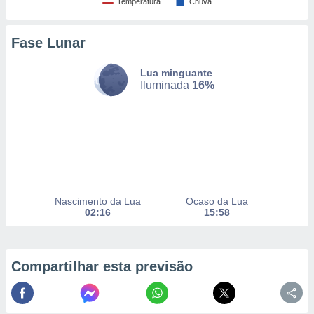
Temperatura
Chuva
Fase Lunar
nto, nós e
arceiros
cookies,
Lua minguante
ores únicos
Iluminada
16%
ias
s para
 aceder e
dados
ais como a
 este sitio
eços IP e
ores de
Nascimento da Lua
Ocaso da Lua
possível
02:16
15:58
es possam
os seus
oais com
Compartilhar esta previsão
nteresse
o qual se
ara tal,
 o seu