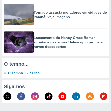
selecionar
Tornado assusta moradores em cidades do
a, criar
Paraná; veja imagens
personalizar
tilizar
selecionar
dos, medir
Lançamento do Nancy Grace Roman
nho da
acontece neste mês: telescópio promete
, medir o
novas descobertas
o dos
r os
O tempo...
ravés de
s ou
O Tempo 1 - 7 Dias
s de dados
es fontes,
 e melhorar
Siga-nos
ilizar dados
ara
conteúdos.
ção