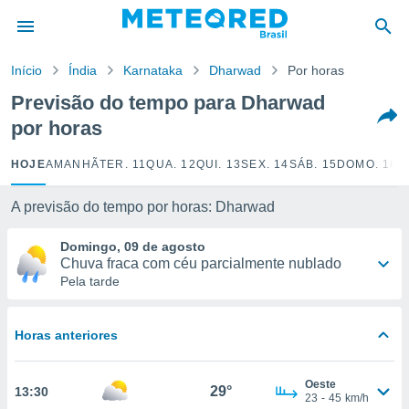
de
Início
Índia
Karnataka
Dharwad
Por horas
 da
tempo.com)
Previsão do tempo para Dharwad
do por
por horas
is para
e as
 fornecidas
HOJE
AMANHÃ
TER. 11
QUA. 12
QUI. 13
SEX. 14
SÁB. 15
DOMO. 16
S
 qualidade.
r a este
A previsão do tempo por horas: Dharwad
s das
opções:
Domingo, 09 de agosto
Chuva fraca com céu parcialmente nublado
ookies e
Pela tarde
 forma
e digital
Horas anteriores
da,
m
 recolhidas
Oeste
29°
13:30
cookies ou
23
-
45
km/h