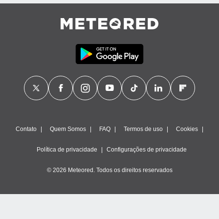
ão através
de
,
 e
dos,
publicidade
s, estudos
a e
mento de
ossos 1199
Contato
Quem Somos
FAQ
Termos de uso
Cookies
eiros
Política de privacidade
Configurações de privacidade
© 2026 Meteored. Todos os direitos reservados