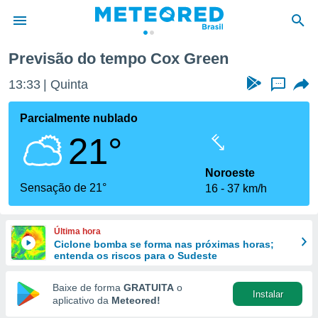
Previsão do tempo Cox Green
de
13:33
Quinta
...
 da
tempo.com)
Parcialmente nublado
do por
21°
is para
e as
 fornecidas
Noroeste
 qualidade.
Sensação de 21°
16
37 km/h
r a este
s das
opções:
Última hora
Ciclone bomba se forma nas próximas horas;
ookies e
entenda os riscos para o Sudeste
 forma
Baixe de forma
GRATUITA
o
Instalar
e digital
aplicativo da
Meteored!
da,