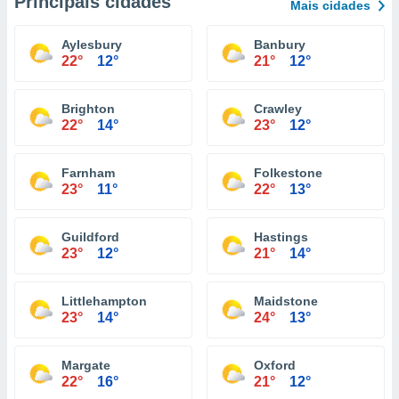
Principais cidades
Mais cidades
Aylesbury
Banbury
22°
12°
21°
12°
Brighton
Crawley
22°
14°
23°
12°
Farnham
Folkestone
23°
11°
22°
13°
Guildford
Hastings
23°
12°
21°
14°
Littlehampton
Maidstone
23°
14°
24°
13°
Margate
Oxford
22°
16°
21°
12°