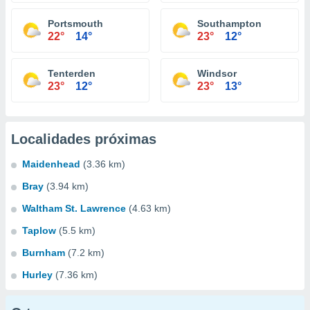
Portsmouth
Southampton
22°
14°
23°
12°
Tenterden
Windsor
23°
12°
23°
13°
Localidades próximas
Maidenhead
(3.36 km)
Bray
(3.94 km)
Waltham St. Lawrence
(4.63 km)
Taplow
(5.5 km)
Burnham
(7.2 km)
Hurley
(7.36 km)