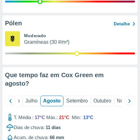
conteúdos.
ção
Pólen
Detalhe
ão através
de
Moderado
,
Gramíneas (30 #/m³)
 e
dos,
publicidade
s, estudos
Que tempo faz em Cox Green em
a e
mento de
agosto
?
ossos 1199
o
Junho
Julho
Agosto
Setembro
Outubro
Novembro
eiros
T. Média :
17°C
Máx.:
21°C
Min:
13°C
Dias de chuva:
11
dias
Acum. de chuva:
66 mm